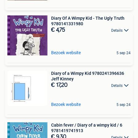
Diary Of A Wimpy Kid - The Ugly Truth
9780141331980
€ 4,75
Details
Bezoek website
5 sep 24
Diary of a Wimpy Kid 9780241396636
Jeff Kinney
€ 17,20
Details
Bezoek website
5 sep 24
Cabin fever / Diary of a wimpy kid / 6
9781419741913
€ 9,30
Details