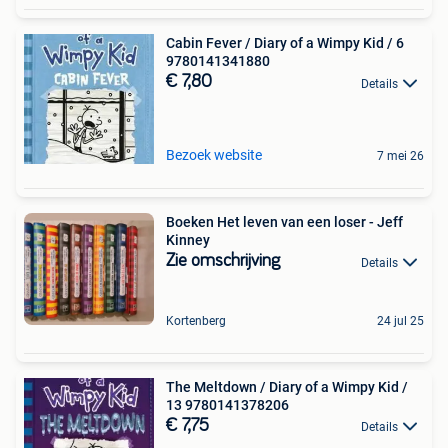
Cabin Fever / Diary of a Wimpy Kid / 6
9780141341880
€ 7,80
Details
Bezoek website
7 mei 26
Boeken Het leven van een loser - Jeff
Kinney
Zie omschrijving
Details
Kortenberg
24 jul 25
The Meltdown / Diary of a Wimpy Kid /
13 9780141378206
€ 7,75
Details