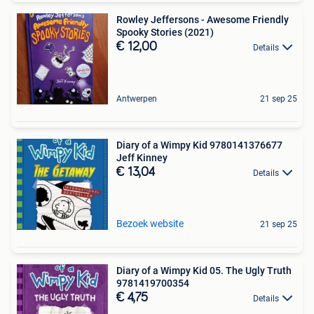
Rowley Jeffersons - Awesome Friendly
Spooky Stories (2021)
€ 12,00
Details
Antwerpen
21 sep 25
Diary of a Wimpy Kid 9780141376677
Jeff Kinney
€ 13,04
Details
Bezoek website
21 sep 25
Diary of a Wimpy Kid 05. The Ugly Truth
9781419700354
€ 4,75
Details