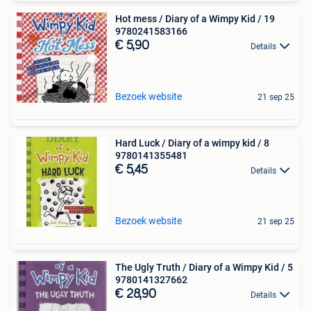
Hot mess / Diary of a Wimpy Kid / 19
9780241583166
€ 5,90
Details
Bezoek website
21 sep 25
Hard Luck / Diary of a wimpy kid / 8
9780141355481
€ 5,45
Details
Bezoek website
21 sep 25
The Ugly Truth / Diary of a Wimpy Kid / 5
9780141327662
€ 28,90
Details