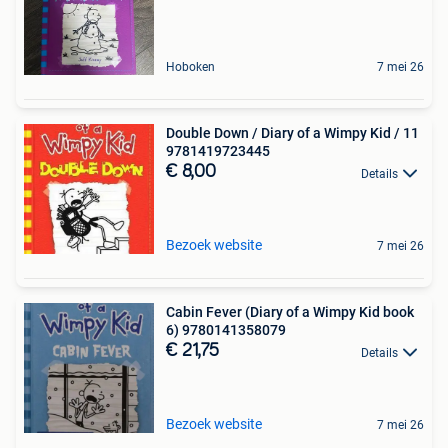
Hoboken
7 mei 26
Double Down / Diary of a Wimpy Kid / 11
9781419723445
€ 8,00
Details
Bezoek website
7 mei 26
Cabin Fever (Diary of a Wimpy Kid book
6) 9780141358079
€ 21,75
Details
Bezoek website
7 mei 26