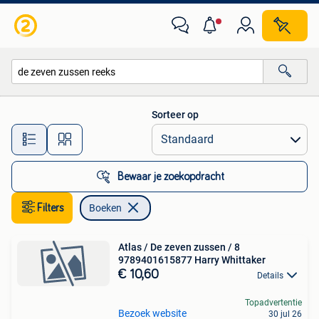
Boeken
Sorteer op
Alle afstanden…
Bewaar je zoekopdracht
Filters
Boeken
Atlas / De zeven zussen / 8
9789401615877 Harry Whittaker
€ 10,60
Details
Topadvertentie
Bezoek website
30 jul 26