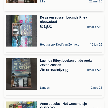
Lille
22 mei 25
De zeven zussen Lucinda Riley
nieuwstaat
€ 0,00
Details
Houthalen+ Deel Van Zonhoven En Zolder
16 jun 26
Lucinda Riley: boeken uit de reeks
Zeven Zussen
Zie omschrijving
Details
Landen
2 nov 25
Anne Jacobs - Het weesmeisje