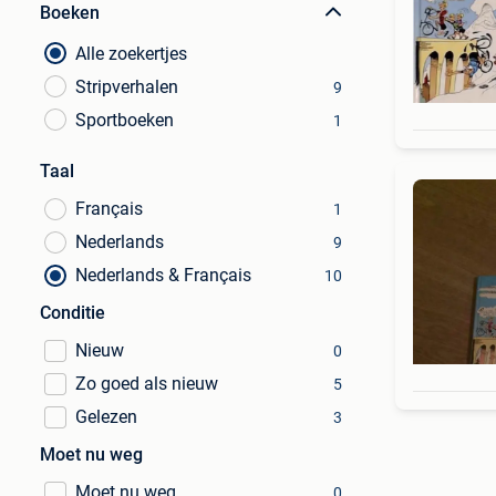
Boeken
Alle zoekertjes
Stripverhalen
9
Sportboeken
1
Taal
Français
1
Nederlands
9
Nederlands & Français
10
Conditie
Nieuw
0
Zo goed als nieuw
5
Gelezen
3
Moet nu weg
Moet nu weg
0