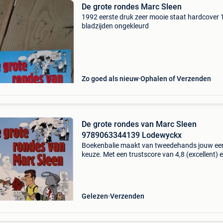
De grote rondes Marc Sleen
1992 eerste druk zeer mooie staat hardcover 
bladzijden ongekleurd
Zo goed als nieuw
Ophalen of Verzenden
De grote rondes van Marc Sleen
9789063344139 Lodewyckx
Boekenbalie maakt van tweedehands jouw ee
keuze. Met een trustscore van 4,8 (excellent) 
dagen retour garantie maken we dat iedere d
waar. Bestel direct op onze website! Titel: de g
ron
Gelezen
Verzenden