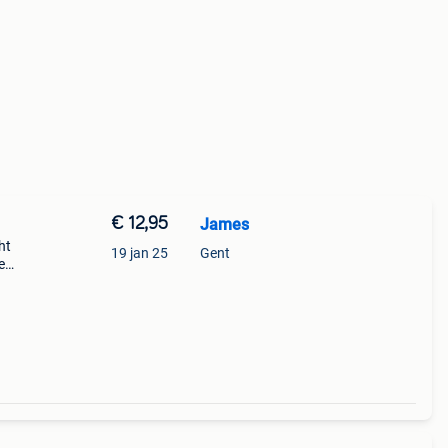
€ 12,95
James
ht
19 jan 25
Gent
e
en
eer