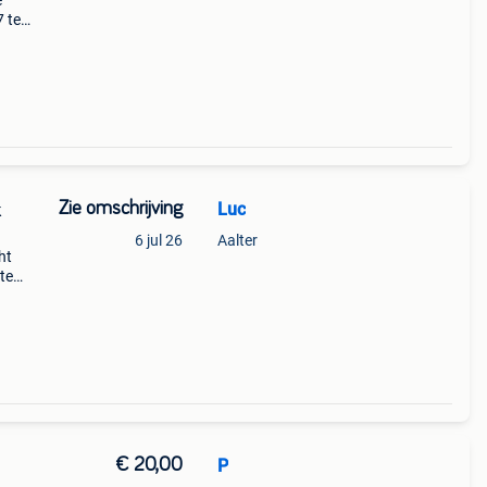
e
7 tem
ondes
he
Zie omschrijving
Luc
k
6 jul 26
Aalter
ht
te
1992
€ 20,00
P