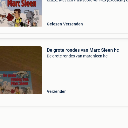
keuze. Met een trustscore van 4,8 (excellent) 
dagen retour garantie maken we dat iedere d
waar. Bestel direct op onze website! Titel: de g
ron
Gelezen
Verzenden
De grote rondes van Marc Sleen hc
De grote rondes van marc sleen hc
Verzenden