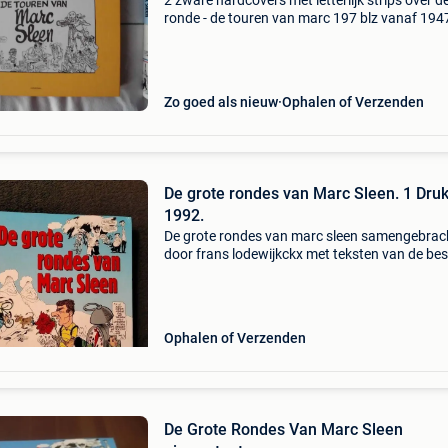
2 zware hardcovers met letterlijk strips over d
ronde - de touren van marc 197 blz vanaf 194
1964, uitgeverij kannibaal in 2017 - de grote r
van marc sleen 1947-1964, uitgeverij reinaert-
Zo goed als nieuw
Ophalen of Verzenden
De grote rondes van Marc Sleen. 1 Dru
1992.
De grote rondes van marc sleen samengebrac
door frans lodewijkckx met teksten van de bes
tourreporters van weleer. Periode 1974-1964:
schitterende cartoons dag aan dag. 1° Druk 
isbn 906334413
Ophalen of Verzenden
De Grote Rondes Van Marc Sleen