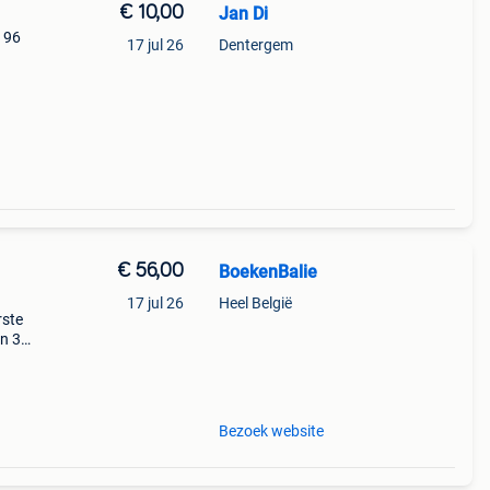
€ 10,00
Jan Di
196
17 jul 26
Dentergem
€ 56,00
BoekenBalie
17 jul 26
Heel België
rste
en 30
ag
rote
Bezoek website