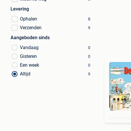
Levering
Ophalen
8
Verzenden
9
Aangeboden sinds
Vandaag
0
Gisteren
0
Een week
0
Altijd
9