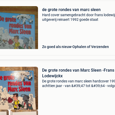
de grote rondes van marc sleen
Hard cover samengebracht door frans lodewij
uitgeverij reinaert 1992 goede staat
Zo goed als nieuw
Ophalen of Verzenden
De grote rondes van Marc Sleen -Frans
Lodewijckx
De grote rondes van marc sleen hardcover 19
achttien jaar - van &#39;47 tot &#39;64 - volg
marc sleen, gewapend met zijn tekenplank, de
de france. De echte tour met landeploegen, ka