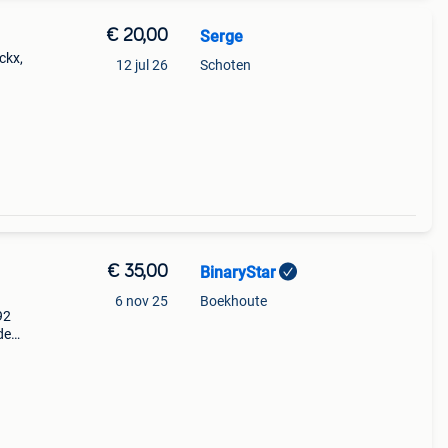
€ 20,00
Serge
ckx,
12 jul 26
Schoten
€ 35,00
BinaryStar
6 nov 25
Boekhoute
92
de
 tour
ss