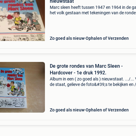
nieuwstaat
Marc sleen heeft tussen 1947 en 1964 in de g
het volk gestaan met tekeningen van de ronde
frankrijk , 25 x 30,5 cm harde kaft in nieuwsta
1992 frans lodewijcks , vaste prijs , geen sms ,
Zo goed als nieuw
Ophalen of Verzenden
De grote rondes van Marc Sleen -
Hardcover - 1e druk 1992.
Album in een ( zo goed als ) nieuwstaat. .../...
de staat, gelieve de foto&#39;s te bekijken en /
bijkomende vragen te stellen. Albums komen u
eigen verzameling die gedurende meer dan 43
Zo goed als nieuw
Ophalen of Verzenden