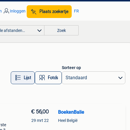
n
Inloggen
FR
Plaats zoekertje
lle afstanden…
Zoek
Sorteer op
Lijst
Foto’s
€ 56,00
BoekenBalie
29 mrt 22
Heel België
rste