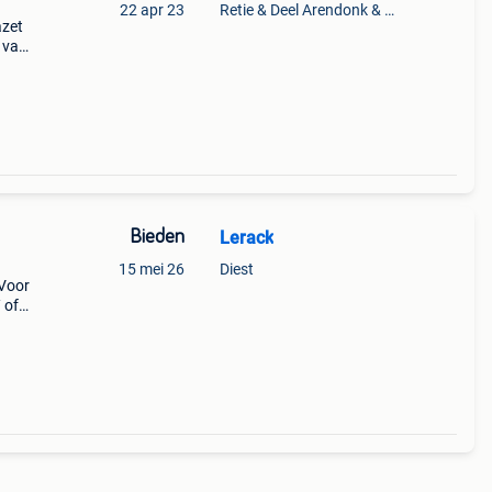
22 apr 23
Retie & Deel Arendonk & Oud-Turnhout
azet
 van
at
 gee
Bieden
Lerack
15 mei 26
Diest
 Voor
 of
it