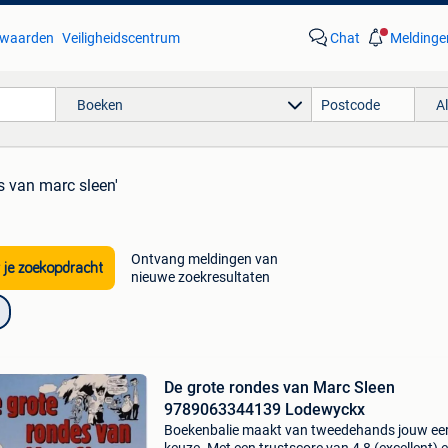
waarden
Veiligheidscentrum
Chat
Meldinge
Boeken
A
s van marc sleen'
Ontvang meldingen van
 je zoekopdracht
nieuwe zoekresultaten
De grote rondes van Marc Sleen
9789063344139 Lodewyckx
Boekenbalie maakt van tweedehands jouw ee