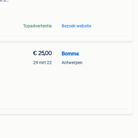
en 30
ag
rote
Topadvertentie
Bezoek website
€ 25,00
Bomma
29 mrt 22
Antwerpen