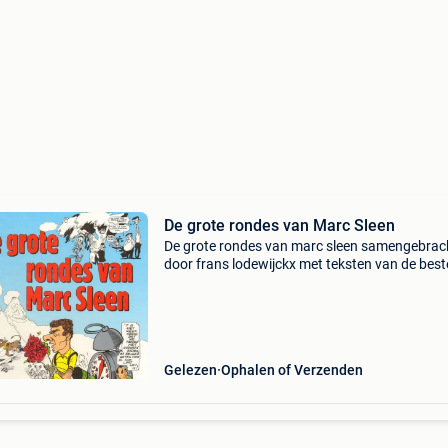
De grote rondes van Marc Sleen
De grote rondes van marc sleen samengebrac
door frans lodewijckx met teksten van de best
tourreporters van weleer tekeningen: marc sle
uitgeverij reinaert - het volk harde kaft 1992 z
goede st
Gelezen
Ophalen of Verzenden