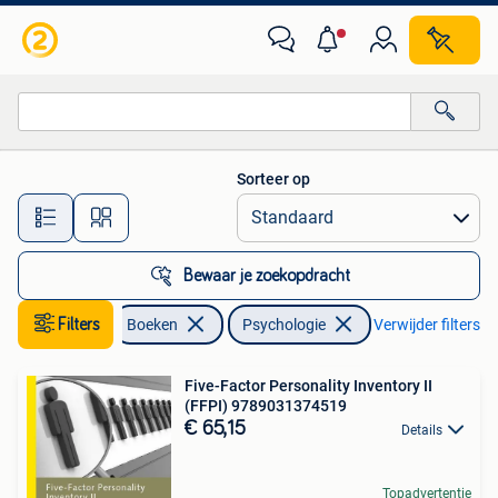
Psychologie
Sorteer op
Alle afstanden…
Bewaar je zoekopdracht
Filters
Boeken
Psychologie
Verwijder filters
Five-Factor Personality Inventory II
(FFPI) 9789031374519
€ 65,15
Details
Topadvertentie