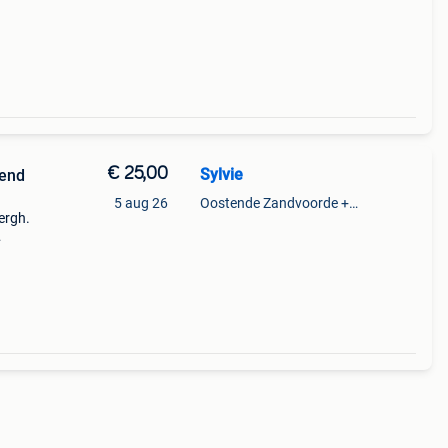
ud,
€ 25,00
Sylvie
send
5 aug 26
Oostende Zandvoorde +Oostende
ergh.
voor €
r