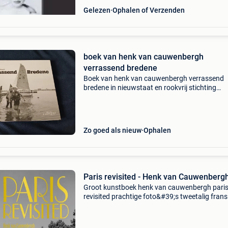
Gelezen
Ophalen of Verzenden
boek van henk van cauwenbergh
verrassend bredene
Boek van henk van cauwenbergh verrassend
bredene in nieuwstaat en rookvrij stichting
kunstboek
Zo goed als nieuw
Ophalen
Paris revisited - Henk van Cauwenberg
Groot kunstboek henk van cauwenbergh pari
revisited prachtige foto&#39;s tweetalig frans 
engels nieuwprijs was 115€ zeer mooie staat