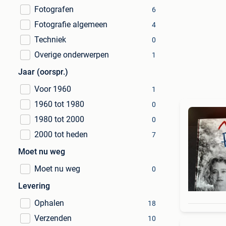
Fotografen
6
Fotografie algemeen
4
Techniek
0
Overige onderwerpen
1
Jaar (oorspr.)
Voor 1960
1
1960 tot 1980
0
1980 tot 2000
0
2000 tot heden
7
Moet nu weg
Moet nu weg
0
Levering
Ophalen
18
Verzenden
10