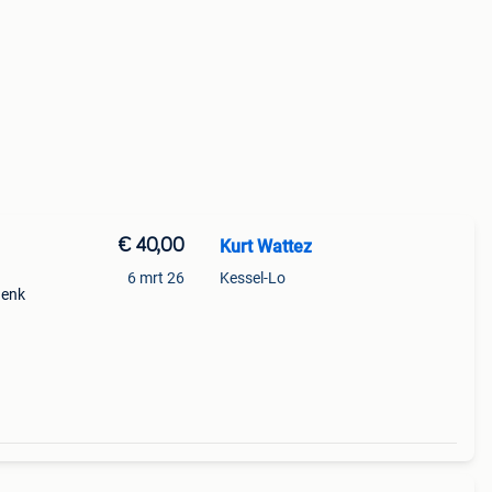
€ 40,00
Kurt Wattez
6 mrt 26
Kessel-Lo
henk