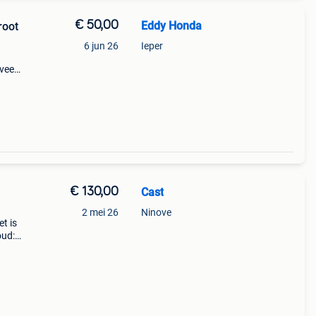
€ 50,00
Eddy Honda
root
6 jun 26
Ieper
veer
Mooi
t
€ 130,00
Cast
2 mei 26
Ninove
t is
oud:
der
n.