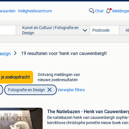
waarden
Veiligheidscentrum
Chat
Meldinge
Kunst en Cultuur | Fotografie en
A
Design
19 resultaten
voor 'henk van cauwenbergh'
Design
Ontvang meldingen van
 je zoekopdracht
nieuwe zoekresultaten
Fotografie en Design
Verwijder filters
The Natiebazen - Henk van Cauwenber
De natiebazen henk van cauwenbergh sophie
kerckhove christophe ponette nieuw boek van
internationale topfotograaf henk van cauwen