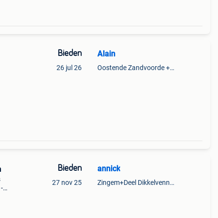
Bieden
Alain
26 jul 26
Oostende Zandvoorde +Oostende
Bieden
annick
h
s
27 nov 25
Zingem+Deel Dikkelvenne En Nederzwalm-Hermelgem
-