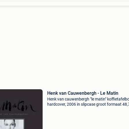
Henk van Cauwenbergh - Le Matin
Henk van cauwenbergh "le matin" koffietafelb
hardcover, 2006 in slipcase groot formaat 48,
34,7 cm ca 208 niet genummerde pag binding 
gekomen, zichtbaar op 1 pag wanneer het boe