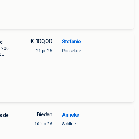
€ 100,00
Stefanie
ed
: 200
21 jul 26
Roeselare
e
Hoog
Bieden
Anneke
s de
10 jun 26
Schilde