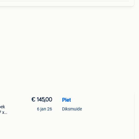
€ 145,00
Piet
oek
6 jan 26
Diksmuide
7 x
los
k o