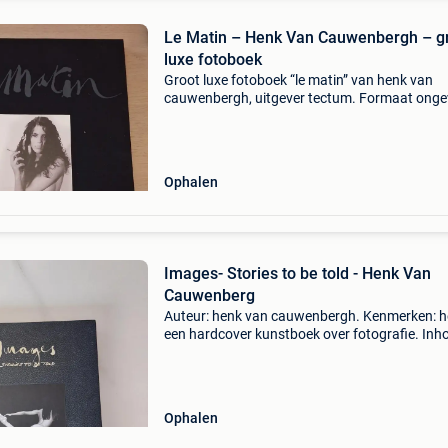
Le Matin – Henk Van Cauwenbergh – g
luxe fotoboek
Groot luxe fotoboek “le matin” van henk van
cauwenbergh, uitgever tectum. Formaat onge
35 × 49,5 cm. Tweedehands maar compleet. 
verzamelboek / kunstfotografie. Ophalen heef
voorkeur wegens g
Ophalen
Images- Stories to be told - Henk Van
Cauwenberg
Auteur: henk van cauwenbergh. Kenmerken: he
een hardcover kunstboek over fotografie. Inh
het boek bevat artistieke foto&#39;s, waaron
zwart-witbeelden van bekende vlaamse sterre
Nieuw
Ophalen