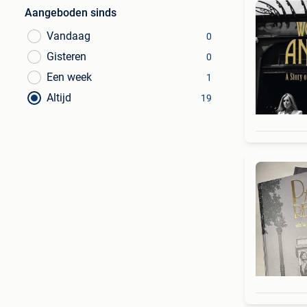
Aangeboden sinds
Vandaag
0
Gisteren
0
Een week
1
Altijd
19