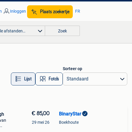
n
Inloggen
FR
Plaats zoekertje
lle afstanden…
Zoek
Sorteer op
Lijst
Foto’s
€ 85,00
BinaryStar
gh
 van
29 mei 26
Boekhoute
bergh