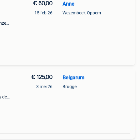
€ 60,00
Anne
15 feb 26
Wezembeek-Oppem
nze
en
 de
€ 125,00
Belgarum
3 mei 26
Brugge
s de
gen :