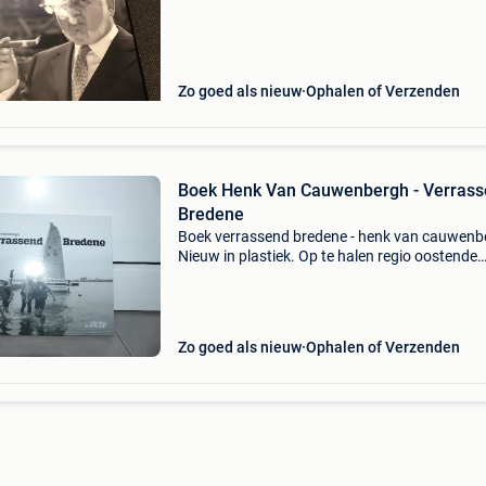
het begrip &#39;natiebazen&#39; is eeuweno
maar va
Zo goed als nieuw
Ophalen of Verzenden
Boek Henk Van Cauwenbergh - Verras
Bredene
Boek verrassend bredene - henk van cauwenb
Nieuw in plastiek. Op te halen regio oostende
versturen naar een mondial relay afhaalpunt 
4,30 versturen naar een bpost afhaalpunt voo
&eur
Zo goed als nieuw
Ophalen of Verzenden