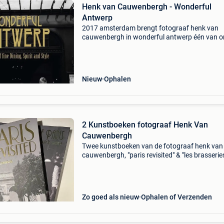
Henk van Cauwenbergh - Wonderful
Antwerp
2017 amsterdam brengt fotograaf henk van
cauwenbergh in wonderful antwerp één van o
belgische steden voor de lens. Antwerpen is e
stad die geen trends volgt, maar ze zet - aldus
fotograaf over
Nieuw
Ophalen
2 Kunstboeken fotograaf Henk Van
Cauwenbergh
Twee kunstboeken van de fotograaf henk van
cauwenbergh, "paris revisited" & "les brasserie
paris". Uitgeverij stichting kunstboek. Afmetin
hoogte 44,6 cm breedte 31,2
Zo goed als nieuw
Ophalen of Verzenden