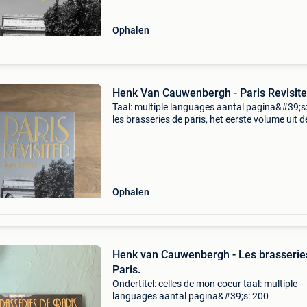
Ophalen
Henk Van Cauwenbergh - Paris Revisit
Taal: multiple languages aantal pagina&#39;s
les brasseries de paris, het eerste volume uit d
spraakmakende stedenreeks van henk van
cauwenbergh is reeds geruime tijd uitgeput. 
tijd dus
Ophalen
Henk van Cauwenbergh - Les brasserie
Paris.
Ondertitel: celles de mon coeur taal: multiple
languages aantal pagina&#39;s: 200