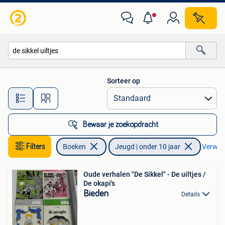
Kinderboeken | Jeugd | onder 10 jaar
Sorteer op
Alle afstanden…
Bewaar je zoekopdracht
Filters
Boeken
Jeugd | onder 10 jaar
Verwijde
Oude verhalen "De Sikkel" - De uiltjes /
De okapi's
Bieden
Details