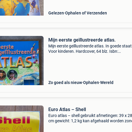
Gelezen
Ophalen of Verzenden
Mijn eerste geïllustreerde atlas.
Mijn eerste geïllustreerde atlas. In goede staat
Voor kinderen. Hardcover, 64 blz. Isbn:
9789058287779 uitgeverij: caramel traceerba
verzending via: mondial relay = €4.25 Levering
mondial rela
Zo goed als nieuw
Ophalen
Wereld
Euro Atlas – Shell
Euro atlas – shell gebruikt afmetingen: 39 x 28
cm gewicht: 1,2 kg kan afgehaald worden zon
kosten of verzonden via de post. Kostprijs
verzenden op aanvraag. Kijk ook eens naar de