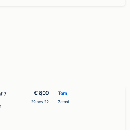
€ 8,00
Tom
af 7
29 nov 22
Zemst
r