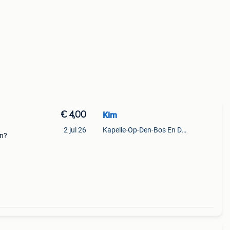
€ 4,00
Kim
2 jul 26
Kapelle-Op-Den-Bos En Deel Van Zemst
en?