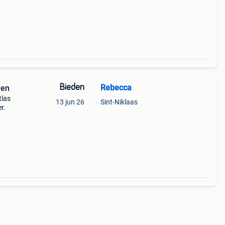
den
Bieden
Rebecca
ren
tlas
13 jun 26
Sint-Niklaas
r.