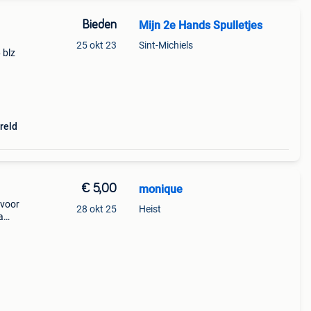
Bieden
Mijn 2e Hands Spulletjes
25 okt 23
Sint-Michiels
 blz
reld
€ 5,00
monique
 voor
28 okt 25
Heist
a
e
n die