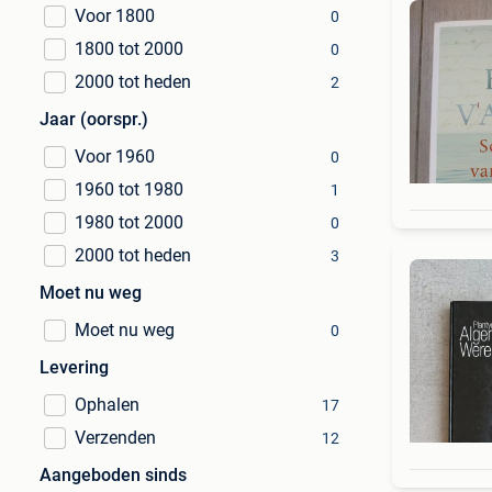
Voor 1800
0
1800 tot 2000
0
2000 tot heden
2
Jaar (oorspr.)
Voor 1960
0
1960 tot 1980
1
1980 tot 2000
0
2000 tot heden
3
Moet nu weg
Moet nu weg
0
Levering
Ophalen
17
Verzenden
12
Aangeboden sinds