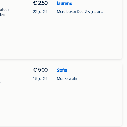
€ 2,50
laurens
auteur
22 jul 26
Merelbeke+Deel Zwijnaarde
dere
€ 5,00
Sofie
15 jul 26
Munkzwalm
de.