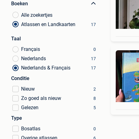
Boeken
Alle zoekertjes
Atlassen en Landkaarten
17
Taal
Français
0
Nederlands
17
Nederlands & Français
17
Conditie
Nieuw
2
Zo goed als nieuw
8
Gelezen
5
Type
Bosatlas
0
Overige atlassen
6