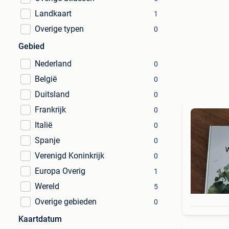
Landkaart
1
Overige typen
0
Gebied
Nederland
0
België
0
Duitsland
0
Frankrijk
0
Italië
0
Spanje
0
Verenigd Koninkrijk
0
Europa Overig
1
Wereld
5
Overige gebieden
0
Kaartdatum