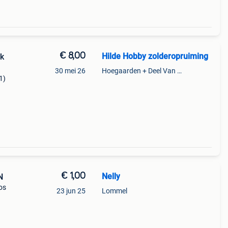
€ 8,00
Hilde Hobby zolderopruiming
ek
30 mei 26
Hoegaarden + Deel Van Kumtich + Deel Van Tienen
1)
€ 1,00
Nelly
N
os
23 jun 25
Lommel