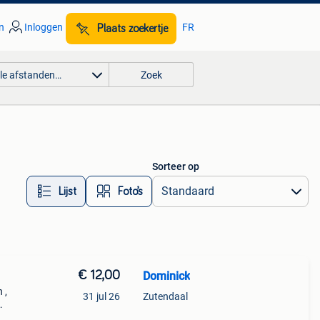
n
Inloggen
FR
Plaats zoekertje
lle afstanden…
Zoek
Sorteer op
Lijst
Foto’s
€ 12,00
Dominick
 ,
31 jul 26
Zutendaal