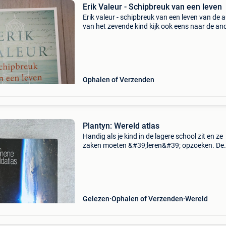
Erik Valeur - Schipbreuk van een leven
Erik valeur - schipbreuk van een leven van de 
van het zevende kind kijk ook eens naar de an
zoekertjes om een bundel te maken
Ophalen of Verzenden
Plantyn: Wereld atlas
Handig als je kind in de lagere school zit en ze
zaken moeten &#39;leren&#39; opzoeken. De
wereld verandert misschien constant maar de
manier hoe je iets moet opzoeken blijft hetzelf
Nieuw
Gelezen
Ophalen of Verzenden
Wereld