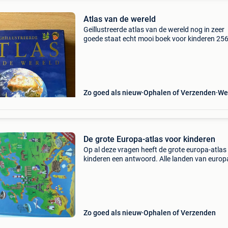
Atlas van de wereld
Geïllustreerde atlas van de wereld nog in zeer
goede staat echt mooi boek voor kinderen 256
Zo goed als nieuw
Ophalen of Verzenden
We
De grote Europa-atlas voor kinderen
Op al deze vragen heeft de grote europa-atlas
kinderen een antwoord. Alle landen van europ
worden gepresenteerd op waarheidsgetrouw
kaarten en in informatieve teksten. De kindere
in deze a
Zo goed als nieuw
Ophalen of Verzenden