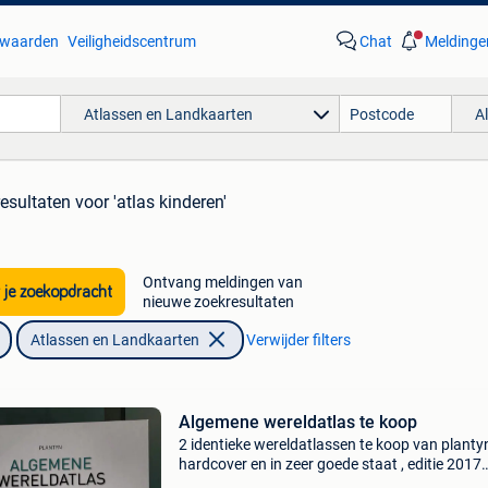
waarden
Veiligheidscentrum
Chat
Meldinge
Atlassen en Landkaarten
A
resultaten
voor 'atlas kinderen'
Ontvang meldingen van
 je zoekopdracht
nieuwe zoekresultaten
Atlassen en Landkaarten
Verwijder filters
Algemene wereldatlas te koop
2 identieke wereldatlassen te koop van plantyn
hardcover en in zeer goede staat , editie 2017
ideaal als je 2 studerende kinderen hebt op het