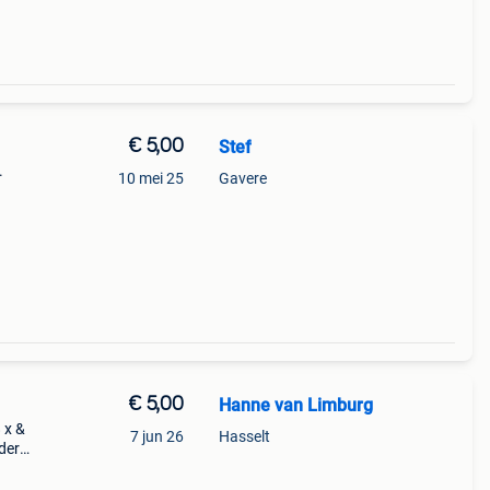
€ 5,00
Stef
.
10 mei 25
Gavere
re
€ 5,00
Hanne van Limburg
 x &
7 jun 26
Hasselt
der