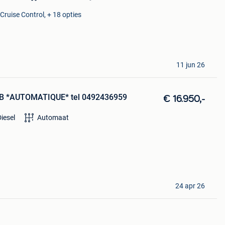
Cruise Control, + 18 opties
11 jun 26
 6B *AUTOMATIQUE* tel 0492436959
€ 16.950,-
Diesel
Automaat
24 apr 26