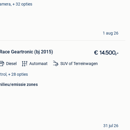
amera, + 32 opties
1 aug 26
ace Geartronic (bj 2015)
€ 14.500,-
Diesel
Automaat
SUV of Terreinwagen
rol, + 28 opties
milieu/emissie zones
31 jul 26