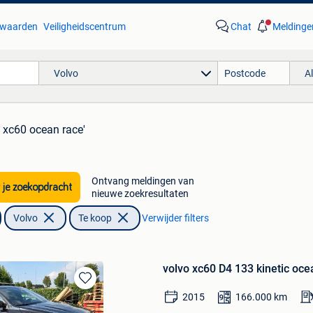
waarden
Veiligheidscentrum
Chat
Meldinge
Volvo
A
o xc60 ocean race'
Ontvang meldingen van
 je zoekopdracht
nieuwe zoekresultaten
Volvo
Te koop
Verwijder filters
volvo xc60 D4 133 kinetic oce
Bewaren
2015
166.000
km
in