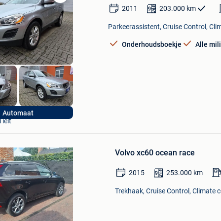
Bewaren
2011
203.000
km
in
Mijn
Parkeerassistent, Cruise Control, Clim
Favorieten
Onderhoudsboekje
Alle mi
DQ-CARS bv
Automaat
Tielt
Bewaren
in
Volvo xc60 ocean race
Mijn
Favorieten
2015
253.000
km
Trekhaak, Cruise Control, Climate c