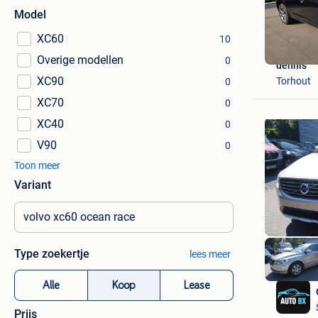
Model
XC60
10
Overige modellen
0
dennis
XC90
Torhout
0
XC70
0
XC40
0
V90
0
Toon meer
Variant
Type zoekertje
lees meer
Alle
Koop
Lease
Prijs