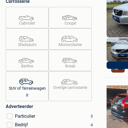
Carrosserie
Cabriolet
Coupé
Stadsauto
Monovolume
Berline
Break
Overige carrosserie
SUV of Terreinwagen
8
Adverteerder
Particulier
5
Bedrijf
4