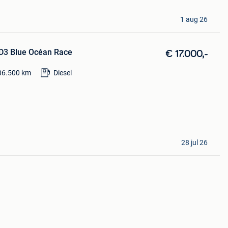
1 aug 26
 D3 Blue Océan Race
€ 17.000,-
06.500
km
Diesel
28 jul 26