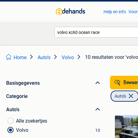
Help en info
Voor
10 resultaten
voor 'volv
Home
Auto's
Volvo
Basisgegevens
Bewaar
Categorie
Auto's
Auto's
Alle zoekertjes
Volvo
10