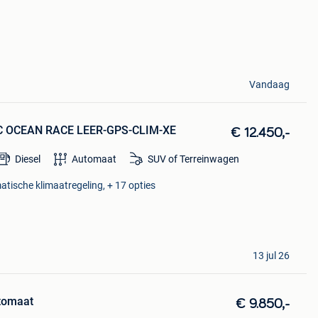
Vandaag
IC OCEAN RACE LEER-GPS-CLIM-XE
€ 12.450,-
Diesel
Automaat
SUV of Terreinwagen
atische klimaatregeling, + 17 opties
13 jul 26
utomaat
€ 9.850,-