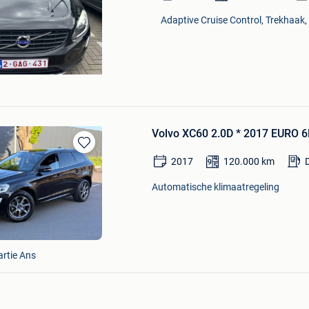
Adaptive Cruise Control, Trekhaak, 
Volvo XC60 2.0D * 2017 EURO
Bewaren
2017
120.000
km
in
Mijn
Automatische klimaatregeling
Favorieten
artie Ans