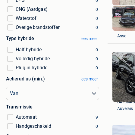
LPG
0
CNG (Aardgas)
0
Waterstof
0
Overige brandstoffen
0
AUTO/Ach
Asse
Type hybride
lees meer
Half hybride
0
Volledig hybride
0
Plug-in hybride
0
Actieradius (min.)
lees meer
BM CARS 
Transmissie
Auvelais
Automaat
9
Handgeschakeld
0