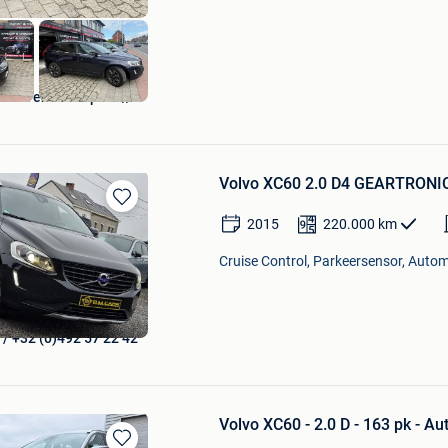
at Vendre Reprise//
Volvo XC60 2.0 D4 GEARTRON
Bewaren
2015
220.000
km
in
Mijn
Cruise Control, Parkeersensor, Autom
Favorieten
/ +32 (0)492 57 22 42
Volvo XC60 - 2.0 D - 163 pk - A