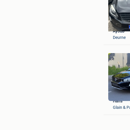
Ayoub
Deurne
Hans
Glain & P