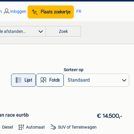
n
Inloggen
FR
Plaats zoekertje
lle afstanden…
Zoek
Sorteer op
Lijst
Foto’s
an race eur6b
€ 14.500,-
Diesel
Automaat
SUV of Terreinwagen