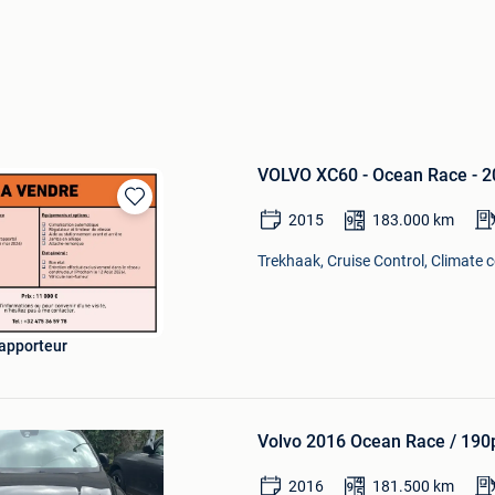
VOLVO XC60 - Ocean Race - 
Bewaren
2015
183.000
km
in
Mijn
Trekhaak, Cruise Control, Climate c
Favorieten
rapporteur
Bewaren
in
Volvo 2016 Ocean Race / 190p
Mijn
Favorieten
2016
181.500
km