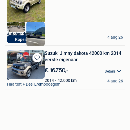
Mijn
Favorieten
Autohandel LV
4 aug 26
Kopen alles
Balen
Suzuki Jimny dakota 42000 km 2014
eerste eigenaar
Bewaren
in
€ 16.750,-
Details
Mijn
gunther
Favorieten
42.000
km
2014
4 aug 26
Haaltert + Deel Erembodegem