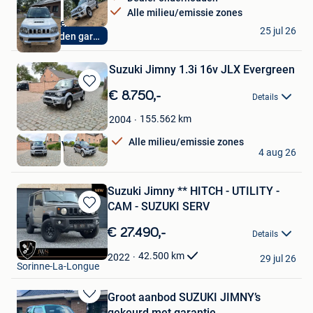
Alle milieu/emissie zones
Autohandel LV
25 jul 26
12maanden garantie
Balen
Suzuki Jimny 1.3i 16v JLX Evergreen
Bewaren
€ 8.750,-
Details
in
Mijn
155.562
km
2004
Favorieten
Alle milieu/emissie zones
4x4Only BV
4 aug 26
Oostham
Suzuki Jimny ** HITCH - UTILITY -
CAM - SUZUKI SERV
Bewaren
in
€ 27.490,-
Details
Mijn
JWS Automotive
Favorieten
42.500
km
2022
29 jul 26
Sorinne-La-Longue
Groot aanbod SUZUKI JIMNY’s
Bewaren
gekeurd met garantie