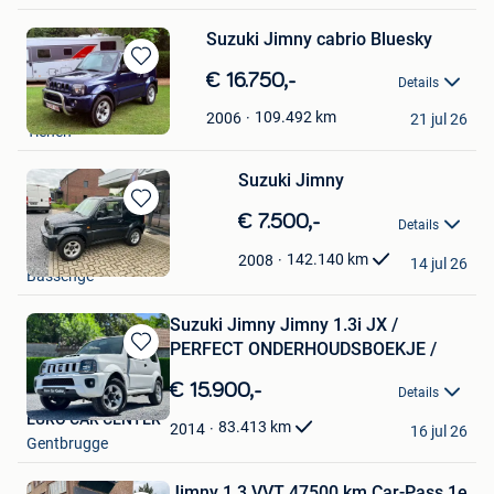
Suzuki Jimny cabrio Bluesky
Bewaren
€ 16.750,-
Details
in
Dim
Mijn
109.492
km
2006
21 jul 26
Tienen
Favorieten
Suzuki Jimny
Bewaren
€ 7.500,-
Details
in
JB Auto's
Mijn
142.140
km
2008
14 jul 26
Bassenge
Favorieten
Suzuki Jimny Jimny 1.3i JX /
PERFECT ONDERHOUDSBOEKJE /
Bewaren
in
€ 15.900,-
Details
Mijn
EURO CAR CENTER
Favorieten
83.413
km
2014
16 jul 26
Gentbrugge
Jimny 1.3 VVT 47500 km Car-Pass 1e