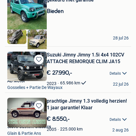
in
Mijn
Bieden
Favorieten
Autohandel LV
28 jul 26
Balen
Suzuki Jimny Jimny 1.5i 4x4 102CV
ATTACHE REMORQUE CLIM JA15
Bewaren
in
€ 27.990,-
Details
Mijn
AB Motor
Favorieten
65.986
km
2023
22 jul 26
Gosselies + Partie De Wayaux
prachtige Jimny 1.3 volledig herzien!
1 jaar garantie! Klaar
Bewaren
in
€ 8.550,-
Details
Mijn
Steve Custom Classics
Favorieten
225.000
km
2005
2 aug 26
Glain & Partie Ans