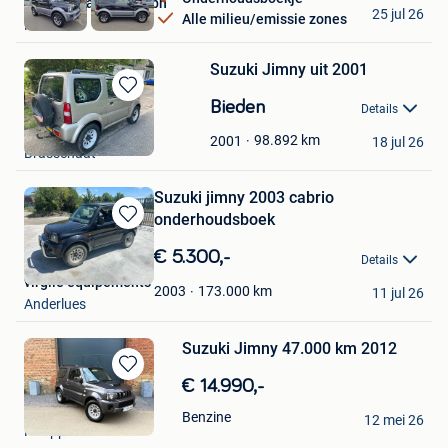
Quality Plattes Pgmbh
25 jul 26
Alle milieu/emissie zones
Recht
Suzuki Jimny uit 2001
Bewaren
Bieden
Details
in
kriem
Mijn
98.892
km
2001
18 jul 26
Brasschaat
Favorieten
Suzuki jimny 2003 cabrio
onderhoudsboek
Bewaren
in
€ 5.300,-
Details
Mijn
virgile equipements
Favorieten
173.000
km
2003
11 jul 26
Anderlues
Suzuki Jimny 47.000 km 2012
Bewaren
€ 14.990,-
in
Corentin
Benzine
Mijn
12 mei 26
Philippeville
Favorieten