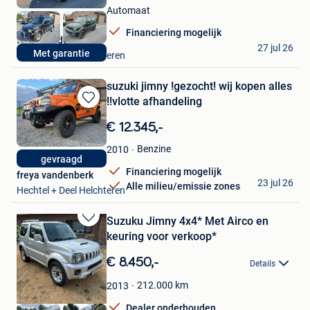
Favorieten
Automaat
Financiering mogelijk
freya vandenberk
27 jul 26
Met garantie
Hechtel + Deel Helchteren
suzuki jimny !gezocht! wij kopen alles
!!vlotte afhandeling
Bewaren
in
€ 12.345,-
Mijn
Favorieten
Benzine
2010
gevraagd
Financiering mogelijk
freya vandenberk
23 jul 26
Alle milieu/emissie zones
Hechtel + Deel Helchteren
Suzuku Jimny 4x4* Met Airco en
Bewaren
keuring voor verkoop*
in
Mijn
€ 8.450,-
Details
Favorieten
212.000
km
2013
Dealer onderhouden