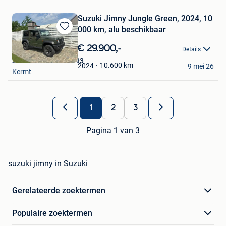
Suzuki Jimny Jungle Green, 2024, 10
000 km, alu beschikbaar
Bewaren
in
€ 29.900,-
Details
Mijn
Jo Vandersmissen193
Favorieten
10.600
km
2024
9 mei 26
Kermt
1
2
3
Pagina 1 van 3
suzuki jimny in Suzuki
Gerelateerde zoektermen
Populaire zoektermen