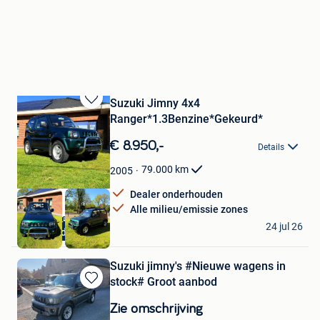
Suzuki Jimny 4x4
Bewaren
Ranger*1.3Benzine*Gekeurd*
in
Mijn
€ 8.950,-
Details
Favorieten
79.000
km
2005
Dealer onderhouden
Alle milieu/emissie zones
Autohandel LV
24 jul 26
12maanden garantie
Balen
Suzuki jimny's #Nieuwe wagens in
stock# Groot aanbod
Bewaren
in
Zie omschrijving
Mijn