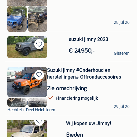
Autohandel LV
28 jul 26
Kopen alles
Balen
suzuki jimny 2023
Kenneth
Bewaren
€ 24.950,-
Gisteren
in
Gent
Mijn
Favorieten
Suzuki jimny #Onderhoud en
herstellingen# Offroadaccesoires
Bewaren
in
Zie omschrijving
Mijn
Favorieten
Financiering mogelijk
freya vandenberk
29 jul 26
Hechtel + Deel Helchteren
Wij kopen uw Jimny!
Bewaren
in
Bieden