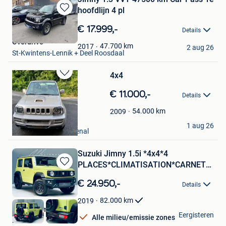
hoofdlijn 4 pl
Bewaren
in
€ 17.999,-
Details
Mijn
Overdrive
Favorieten
47.700
km
2017
2 aug 26
St-Kwintens-Lennik + Deel Roosdaal
4x4
Bewaren
in
€ 11.000,-
Details
Mijn
Favorieten
54.000
km
2009
JP
1 aug 26
Frasnes - Lez - Buissenal
Suzuki Jimny 1.5i *4x4*4
PLACES*CLIMATISATION*CARNET
Bewaren
COMPLET
in
€ 24.950,-
Details
Mijn
Favorieten
82.000
km
2019
QLF Automobile
Eergisteren
Alle milieu/emissie zones
Floreffe