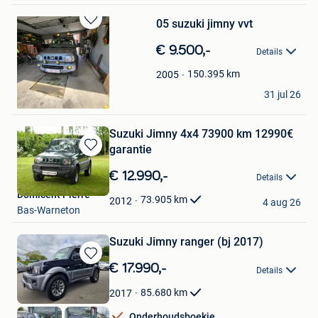
05 suzuki jimny vvt
Bewaren
in
€ 9.500,-
Details
Mijn
Favorieten
150.395
km
2005
Reece Good
31 jul 26
Herentals
Suzuki Jimny 4x4 73900 km 12990€
garantie
Bewaren
in
€ 12.990,-
Details
Mijn
Domicent Pierre
Favorieten
73.905
km
2012
4 aug 26
Bas-Warneton
Suzuki Jimny ranger (bj 2017)
Bewaren
€ 17.990,-
Details
in
Mijn
85.680
km
2017
Favorieten
Onderhoudsboekje