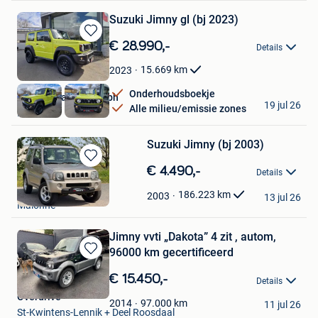
Suzuki Jimny gl (bj 2023)
Bewaren
€ 28.990,-
Details
in
Mijn
15.669
km
2023
Favorieten
Onderhoudsboekje
Quality Plattes Pgmbh
19 jul 26
Alle milieu/emissie zones
Recht
Suzuki Jimny (bj 2003)
Bewaren
€ 4.490,-
Details
in
S-Motors SRL
Mijn
186.223
km
2003
13 jul 26
Malonne
Favorieten
Jimny vvti „Dakota” 4 zit , autom,
96000 km gecertificeerd
Bewaren
in
€ 15.450,-
Details
Mijn
Overdrive
Favorieten
97.000
km
2014
11 jul 26
St-Kwintens-Lennik + Deel Roosdaal