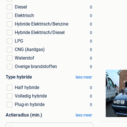
Diesel
0
Elektrisch
0
Hybride Elektrisch/Benzine
0
Hybride Elektrisch/Diesel
0
LPG
0
CNG (Aardgas)
0
Waterstof
0
Overige brandstoffen
0
Type hybride
lees meer
Half hybride
0
Volledig hybride
0
Plug-in hybride
0
Michel
Actieradius (min.)
Gooik
lees meer