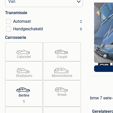
Transmissie
Automaat
2
Handgeschakeld
0
Carrosserie
Cabriolet
Coupé
Stadsauto
Monovolume
Break
Berline
bmw 7 serie o
1
Gerelateer