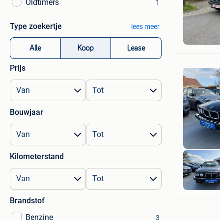
Oldtimers
1
Type zoekertje
lees meer
Romain
Ouderge
Alle
Koop
Lease
Prijs
Bouwjaar
Kilometerstand
KGT Trad
Ninove
Brandstof
Benzine
3