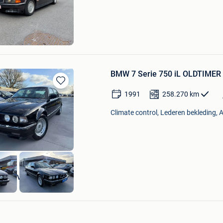
Mijn
Favorieten
m
BMW 7 Serie 750 iL OLDTIMER 
Bewaren
1991
258.270
km
in
Mijn
Climate control, Lederen bekleding, 
Favorieten
ing BV