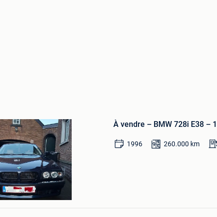
Bewaren
in
À vendre – BMW 728i E38 – 1
Mijn
Favorieten
1996
260.000
km
Bewaren