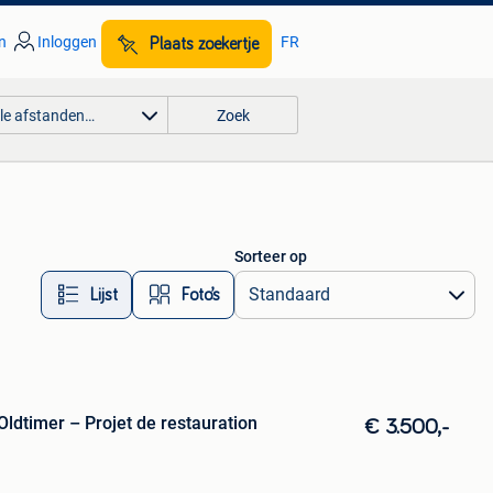
n
Inloggen
FR
Plaats zoekertje
lle afstanden…
Zoek
Sorteer op
Lijst
Foto’s
ldtimer – Projet de restauration
€ 3.500,-