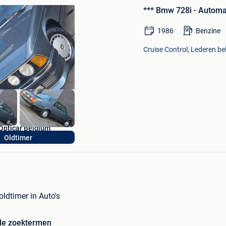
in
*** Bmw 728i - Automaa
Mijn
Favorieten
1986
Benzine
Cruise Control, Lederen be
Opticar Belgium
Oldtimer
Dilbeek
ldtimer in Auto's
de zoektermen