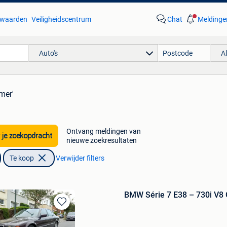
waarden
Veiligheidscentrum
Chat
Meldinge
Auto's
A
mer'
Ontvang meldingen van
 je zoekopdracht
nieuwe zoekresultaten
Te koop
Verwijder filters
BMW Série 7 E38 – 730i V8 O
Bewaren
in