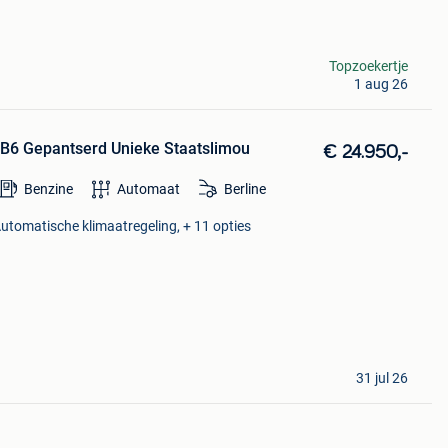
Topzoekertje
1 aug 26
B6 Gepantserd Unieke Staatslimou
€ 24.950,-
Benzine
Automaat
Berline
Automatische klimaatregeling, + 11 opties
31 jul 26