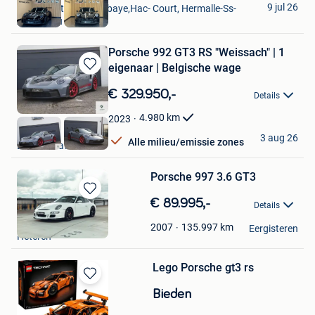
9 jul 26
Vise + Partie De Bombaye,Hac- Court, Hermalle-Ss-
Argenteau
Porsche 992 GT3 RS "Weissach" | 1
eigenaar | Belgische wage
Bewaren
in
€ 329.950,-
Details
Mijn
Favorieten
4.980
km
2023
A.S.P. NV
3 aug 26
Alle milieu/emissie zones
Brasschaat
Porsche 997 3.6 GT3
Bewaren
€ 89.995,-
Details
in
The Collectables
Mijn
135.997
km
2007
Eergisteren
Heteren
Favorieten
Lego Porsche gt3 rs
Bewaren
Bieden
in
Mijn