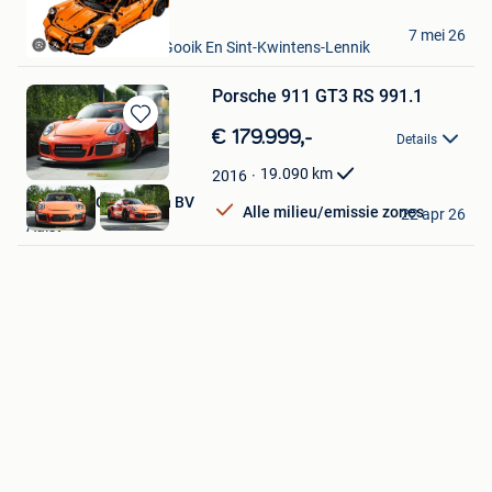
Favorieten
Brigitte Ver
7 mei 26
Roosdaal+Deel Van Gooik En Sint-Kwintens-Lennik
Porsche 911 GT3 RS 991.1
Bewaren
€ 179.999,-
Details
in
Mijn
19.090
km
2016
Favorieten
Exclusive Car Design BV
Alle milieu/emissie zones
22 apr 26
Aalst