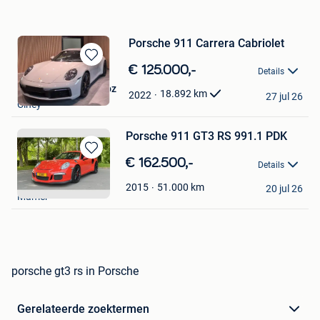
Porsche 911 Carrera Cabriolet
Bewaren
€ 125.000,-
Details
in
L'occasion du Condroz
Mijn
18.892
km
2022
27 jul 26
Ciney
Favorieten
Porsche 911 GT3 RS 991.1 PDK
Bewaren
€ 162.500,-
Details
in
Doggyvand
Mijn
51.000
km
2015
20 jul 26
Mamer
Favorieten
porsche gt3 rs in Porsche
Gerelateerde zoektermen