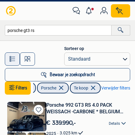
Porsche
Sorteer op
Alle afstanden…
Bewaar je zoekopdracht
Auto's
Filters
Porsche
Te koop
Verwijder filters
Porsche 992 GT3 RS 4.0 PACK
WEISSACH -CARBONE * BELGIUM
Bewaren
CAR
in
€ 339.990,-
Details
Mijn
Favorieten
AB Cars
3.025
km
2025