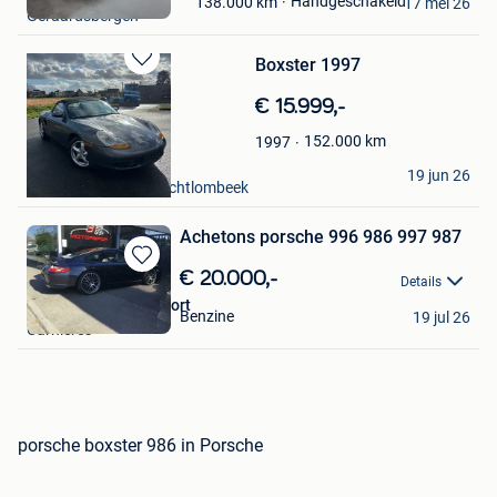
Mijn
Handgeschakeld
138.000
km
17 mei 26
Geraardsbergen
Favorieten
Boxster 1997
Bewaren
in
€ 15.999,-
Mijn
Favorieten
152.000
km
1997
Sicz
19 jun 26
Liedekerke +Deel Borchtlombeek
Achetons porsche 996 986 997 987
Bewaren
€ 20.000,-
Details
in
neufoneonemotorsport
Mijn
Benzine
19 jul 26
Carnieres
Favorieten
porsche boxster 986 in Porsche