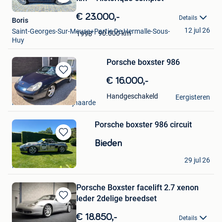
Bewaren
in
€ 23.000,-
Details
Boris
Mijn
12 jul 26
Saint-Georges-Sur-Meuse+Partie De Hermalle-Sous-
Favorieten
90.000
km
1998
Huy
Porsche boxster 986
Bewaren
€ 16.000,-
in
Timo
Handgeschakeld
Mijn
Eergisteren
Merelbeke+Deel Zwijnaarde
Favorieten
Porsche boxster 986 circuit
Bewaren
Bieden
in
Roel
Mijn
29 jul 26
Ranst
Favorieten
Porsche Boxster facelift 2.7 xenon
leder 2delige breedset
Bewaren
in
€ 18.850,-
Details