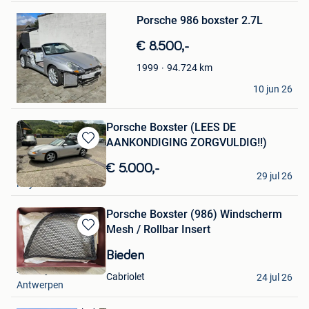
Bewaren
Porsche 986 boxster 2.7L
in
Mijn
€ 8.500,-
Favorieten
94.724
km
1999
J.Hens
10 jun 26
Wuustwezel
Porsche Boxster (LEES DE
AANKONDIGING ZORGVULDIG!!)
Bewaren
in
€ 5.000,-
My Vintage
Mijn
29 jul 26
Huy
Favorieten
Porsche Boxster (986) Windscherm
Mesh / Rollbar Insert
Bewaren
in
Bieden
Mijn
2fast4you
Favorieten
Cabriolet
24 jul 26
Antwerpen