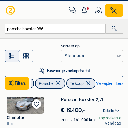
Porsche
Sorteer op
Alle afstanden…
Bewaar je zoekopdracht
Auto's
Filters
Porsche
Te koop
Verwijder filters
Porsche Boxster 2,7L
Bewaren
€ 19.400,-
Details
in
Charlotte
Topzoekertje
Mijn
161.000
km
2001
Vandaag
Ittre
Favorieten