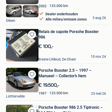
Mijn
Favorieten
133.000
km
2002
Dealer onderhouden
YQ Autosport
3 aug 26
Alle milieu/emissie zones
Dilsen
Relais de capote Porsche Boxster
986
Bewaren
in
€ 100,-
Mijn
Favorieten
Félix Trossat
10 nov 24
Waterloo + Partie De Braine-L'Alleud, De Ohain
Porsche Boxster 2.5 – 1997 –
Manueel – Collector’s Item
Bewaren
in
€ 19.500,-
Mijn
nickden
Favorieten
123.000
km
1997
23 mei 26
Lichtervelde
Porsche Boxster 986 2.5 Tiptronic –