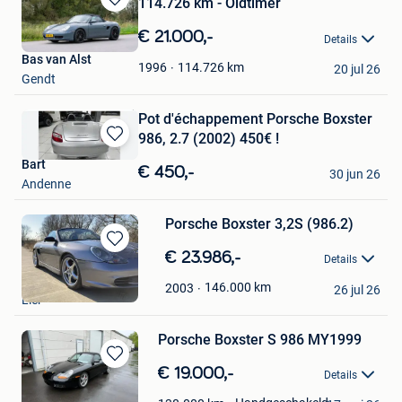
114.726 km - Oldtimer
Bewaren
in
€ 21.000,-
Details
Mijn
Bas van Alst
Favorieten
114.726
km
1996
20 jul 26
Gendt
Pot d'échappement Porsche Boxster
986, 2.7 (2002) 450€ !
Bewaren
Bart
in
€ 450,-
30 jun 26
Mijn
Andenne
Favorieten
Porsche Boxster 3,2S (986.2)
Bewaren
€ 23.986,-
Details
in
Pieter Lys
Mijn
146.000
km
2003
26 jul 26
Lier
Favorieten
Porsche Boxster S 986 MY1999
Bewaren
€ 19.000,-
Details
in
Duville Aaron