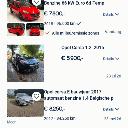
Benzine 66 kW Euro 6d-Temp
Bewaren
in
€ 7.800,-
Details
Mijn
Favorieten
96.000
km
2018
HAK Auto
Vandaag
Alle milieu/emissie zones
Lendelede
Bewaren
Opel Corsa 1.2i 2015
in
Mijn
€ 5.900,-
Favorieten
Details
DMVL
23 jul 26
Brussel
Opel corsa E bauwjaar 2017
automaat benzine 1,4 Belgische p
Bewaren
in
€ 8.250,-
Details
Mijn
zo menemen
Favorieten
84.250
km
2017
23 mei 26
Meer