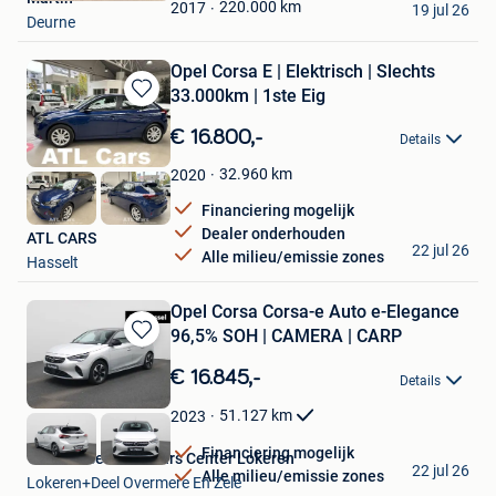
Favorieten
220.000
km
2017
19 jul 26
Deurne
Opel Corsa E | Elektrisch | Slechts
33.000km | 1ste Eig
Bewaren
in
€ 16.800,-
Details
Mijn
Favorieten
32.960
km
2020
Financiering mogelijk
Dealer onderhouden
ATL CARS
22 jul 26
Alle milieu/emissie zones
Hasselt
Opel Corsa Corsa-e Auto e-Elegance
96,5% SOH | CAMERA | CARP
Bewaren
in
€ 16.845,-
Details
Mijn
Favorieten
51.127
km
2023
Financiering mogelijk
Van Mossel Used Cars Center Lokeren
22 jul 26
Alle milieu/emissie zones
Lokeren+Deel Overmere En Zele