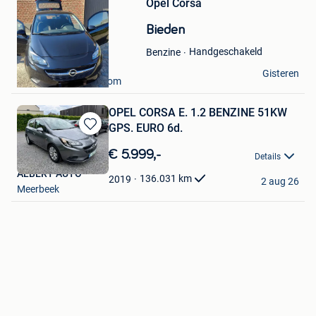
Opel Corsa
in
Mijn
Bieden
Favorieten
Handgeschakeld
Benzine
Marc C
Gisteren
Baal+Deel Van Betekom
OPEL CORSA E. 1.2 BENZINE 51KW
GPS. EURO 6d.
Bewaren
in
€ 5.999,-
Details
Mijn
ALBERT AUTO
Favorieten
136.031
km
2019
2 aug 26
Meerbeek