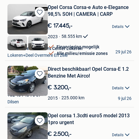
Opel Corsa Corsa-e Auto e-Elegance
98,5% SOH | CAMERA | CARP
Bewaren
in
€ 17.445,-
Details
Mijn
Favorieten
58.555
km
2023
Financiering mogelijk
Van Mossel Used Cars Center Lokeren
29 jul 26
Alle milieu/emissie zones
Lokeren+Deel Overmere En Zele
Direct beschikbaar! Opel Corsa-E 1.2
Benzine Met Airco!
Bewaren
in
€ 3.200,-
Details
Mijn
+32 484 43 78 87
Favorieten
225.000
km
2015
9 jul 26
Dilsen
Opel corsa 1.3cdti euro5 model 2013
1pro urgent
Bewaren
in
€ 2.500,-
Details
Mijn