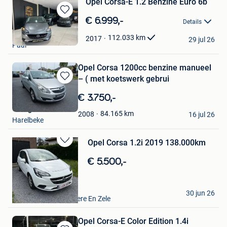
Opel Corsa-E 1.2 Benzine Euro 6b
Bewaren
€ 6.999,-
Details
in
Sedat Cars
Mijn
112.033
km
2017
29 jul 26
Paal
Favorieten
Opel Corsa 1200cc benzine manueel
– ( met koetswerk gebrui
Bewaren
in
€ 3.750,-
Mijn
Garage De Poorter
Favorieten
84.165
km
2008
16 jul 26
Harelbeke
Opel Corsa 1.2i 2019 138.000km
Bewaren
in
€ 5.500,-
Mijn
Favorieten
I-IRS
30 jun 26
Lokeren+Deel Overmere En Zele
Opel Corsa-E Color Edition 1.4i