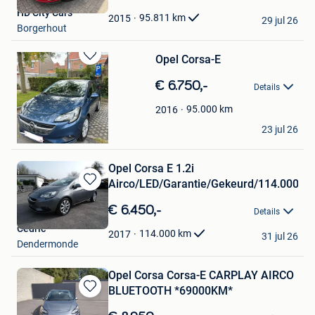
Mijn
HD City Cars
Favorieten
95.811
km
2015
29 jul 26
Borgerhout
Opel Corsa-E
Bewaren
in
€ 6.750,-
Details
Mijn
Favorieten
95.000
km
2016
Elena Jennifer
23 jul 26
Zele+Deel Lokeren
Opel Corsa E 1.2i
Airco/LED/Garantie/Gekeurd/114.000km
Bewaren
in
€ 6.450,-
Details
Mijn
Cedric
Favorieten
114.000
km
2017
31 jul 26
Dendermonde
Opel Corsa Corsa-E CARPLAY AIRCO
BLUETOOTH *69000KM*
Bewaren
in