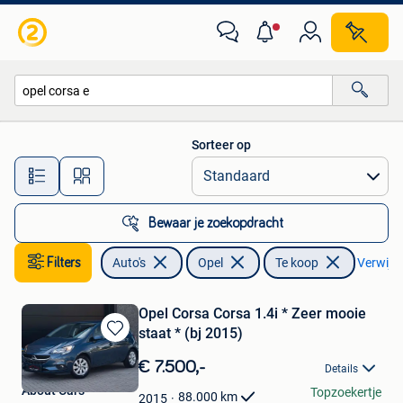
Opel
Sorteer op
Alle afstanden…
Bewaar je zoekopdracht
Filters
Auto's
Opel
Te koop
Verwijder
Opel Corsa Corsa 1.4i * Zeer mooie
staat * (bj 2015)
Bewaren
in
€ 7.500,-
Details
Mijn
About Cars
Topzoekertje
Favorieten
88.000
km
2015