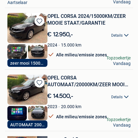
Vandaag
Aartselaar
OPEL CORSA 2024/15000KM/ZEER
MOOIE STAAT/GARANTIE
Bewaren
in
€ 12.950,-
Details
Mijn
Favorieten
15.000
km
2024
Alle milieu/emissie zones
chris
Topzoekertje
zeer mooi 15000km
Vandaag
Boortmeerbeek
OPEL CORSA
AUTOMAAT/20000KM/ZEER MOOIE
Bewaren
STAAT
in
€ 14.500,-
Details
Mijn
Favorieten
20.000
km
2023
Alle milieu/emissie zones
chris
Topzoekertje
AUTOMAAT 20000KM
Vandaag
Boortmeerbeek
Bewaren