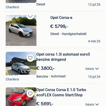
Richard Dullier
Favorieten
Diesel
12 jul 26
Charleroi
Opel Corsa-e
Bewaren
in
€ 5.799,-
Mijn
Favorieten
Handgeschakeld
Diesel
Abdullah Alsulyman
4 mei 26
Schepdaal
Opel corsa 1.3i automaat euro5
benzine dringend
Bewaren
in
€ 3.800,-
Details
Mijn
Maurice
Favorieten
Automaat
Benzine
10 jul 26
Charleroi
Opel Corsa Corsa E 1.0 Turbo
ecoFLEX Cosmo Start/Stop
Bewaren
in
€ 5.691,-
Details