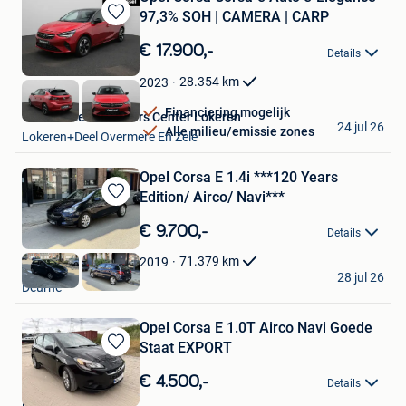
97,3% SOH | CAMERA | CARP
Bewaren
in
€ 17.900,-
Details
Mijn
Favorieten
28.354
km
2023
Financiering mogelijk
Van Mossel Used Cars Center Lokeren
24 jul 26
Alle milieu/emissie zones
Lokeren+Deel Overmere En Zele
Opel Corsa E 1.4i ***120 Years
Edition/ Airco/ Navi***
Bewaren
in
€ 9.700,-
Details
Mijn
Favorieten
71.379
km
2019
Top Cars
28 jul 26
Deurne
Opel Corsa E 1.0T Airco Navi Goede
Staat EXPORT
Bewaren
in
€ 4.500,-
Details
Mijn
Martin