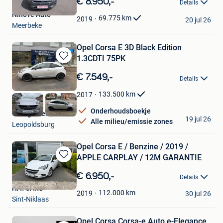
€ 8.950,-
Details
Mijn
Ninove Auto
Favorieten
69.775
km
2019
20 jul 26
Meerbeke
Opel Corsa E 3D Black Edition
1.3CDTI 75PK
Bewaren
in
€ 7.549,-
Details
Mijn
Favorieten
133.500
km
2017
Onderhoudsboekje
Garage Berckmans
19 jul 26
Alle milieu/emissie zones
Leopoldsburg
Opel Corsa E / Benzine / 2019 /
APPLE CARPLAY / 12M GARANTIE
Bewaren
in
€ 6.950,-
Details
Mijn
NAYCARS
Favorieten
112.000
km
2019
30 jul 26
Sint-Niklaas
Opel Corsa Corsa-e Auto e-Elegance