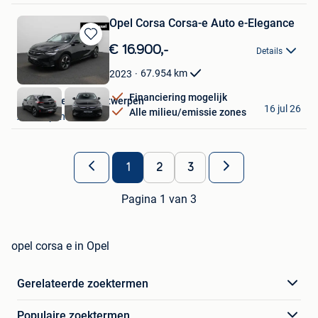
Opel Corsa Corsa-e Auto e-Elegance
Bewaren
€ 16.900,-
Details
in
Mijn
67.954
km
2023
Favorieten
Financiering mogelijk
Van Mossel Opel Antwerpen
16 jul 26
Alle milieu/emissie zones
Antwerpen
1
2
3
Pagina 1 van 3
opel corsa e in Opel
Gerelateerde zoektermen
Populaire zoektermen