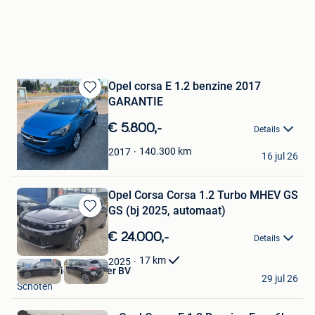
Opel corsa E 1.2 benzine 2017
GARANTIE
Bewaren
in
Mijn
€ 5.800,-
Details
Favorieten
CarsPelt
140.300
km
2017
16 jul 26
Neerpelt
Opel Corsa Corsa 1.2 Turbo MHEV GS
GS (bj 2025, automaat)
Bewaren
in
€ 24.000,-
Details
Mijn
Favorieten
17
km
2025
Carrosserie De Backer BV
29 jul 26
Schoten