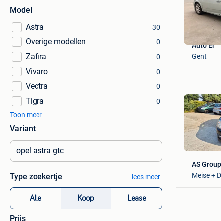
Model
Astra
30
Overige modellen
0
Auto Er
Zafira
Gent
0
Vivaro
0
Vectra
0
Tigra
0
Toon meer
Variant
AS Grou
Meise + 
Type zoekertje
lees meer
Alle
Koop
Lease
Prijs