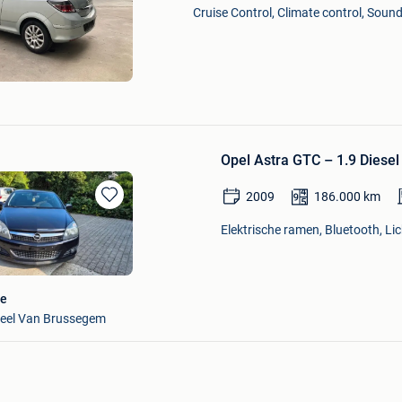
Mijn
Cruise Control, Climate control, Soun
Favorieten
Opel Astra GTC – 1.9 Diesel
2009
186.000
km
Bewaren
in
Elektrische ramen, Bluetooth, Lic
Mijn
Favorieten
pe
Deel Van Brussegem