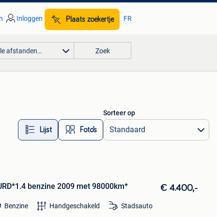
n
Inloggen
FR
Plaats zoekertje
lle afstanden…
Zoek
Sorteer op
Lijst
Foto’s
RD*1.4 benzine 2009 met 98000km*
€ 4.400,-
Benzine
Handgeschakeld
Stadsauto