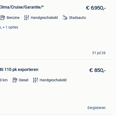
lima/Cruise/Garantie/*
€ 6.950,-
Benzine
Handgeschakeld
Stadsauto
x, + 1 opties
31 jul 26
dti 110 pk exporteren
€ 850,-
0
km
Diesel
Handgeschakeld
Eergisteren