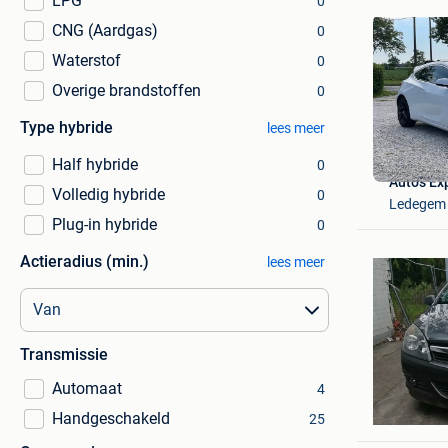
LPG
0
CNG (Aardgas)
0
Waterstof
0
Overige brandstoffen
0
Type hybride
lees meer
Half hybride
0
Autos Ex
Volledig hybride
0
Ledegem
Plug-in hybride
0
Actieradius (min.)
lees meer
Transmissie
Automaat
4
A.W.O.L
Glain & P
Handgeschakeld
25