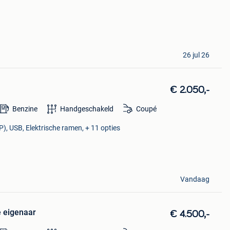
26 jul 26
e
€ 2.050,-
Benzine
Handgeschakeld
Coupé
P), USB, Elektrische ramen, + 11 opties
Vandaag
e eigenaar
€ 4.500,-