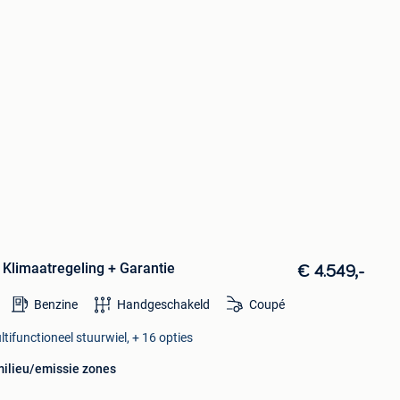
 Klimaatregeling + Garantie
€ 4.549,-
Benzine
Handgeschakeld
Coupé
ltifunctioneel stuurwiel, + 16 opties
milieu/emissie zones