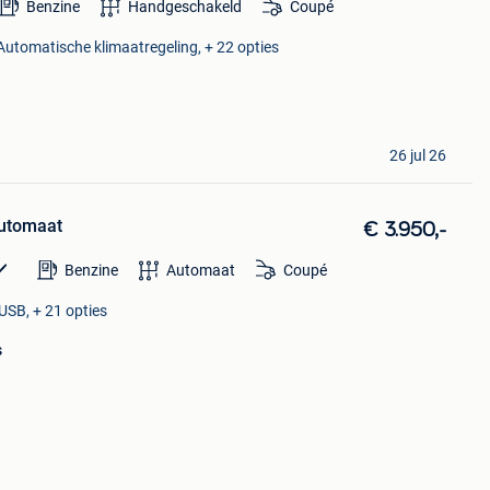
Benzine
Handgeschakeld
Coupé
 Automatische klimaatregeling, + 22 opties
26 jul 26
Automaat
€ 3.950,-
Benzine
Automaat
Coupé
USB, + 21 opties
s