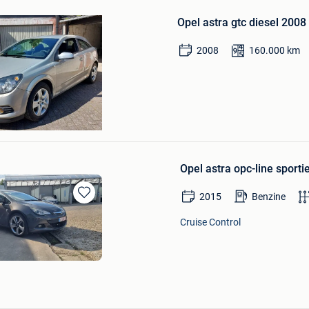
in
Opel astra gtc diesel 2008
Mijn
Favorieten
2008
160.000
km
lang
Opel astra opc-line sport
2015
Benzine
Bewaren
in
Cruise Control
Mijn
Favorieten