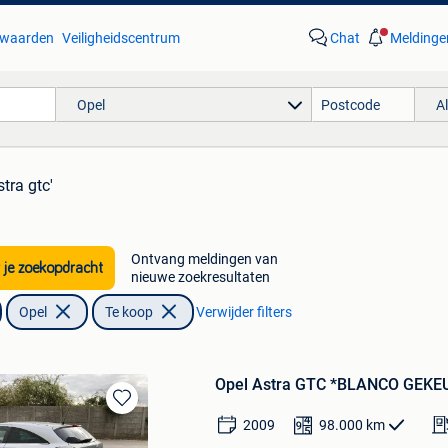
waarden
Veiligheidscentrum
Chat
Meldinge
Opel
A
stra gtc'
Ontvang meldingen van
 je zoekopdracht
nieuwe zoekresultaten
Opel
Te koop
Verwijder filters
Opel Astra GTC *BLANCO GEKEU
Bewaren
2009
98.000
km
in