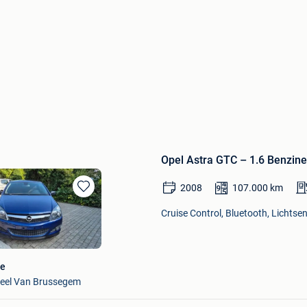
Opel Astra GTC – 1.6 Benzi
2008
107.000
km
Bewaren
in
Cruise Control, Bluetooth, Lichtsen
Mijn
Favorieten
pe
Deel Van Brussegem