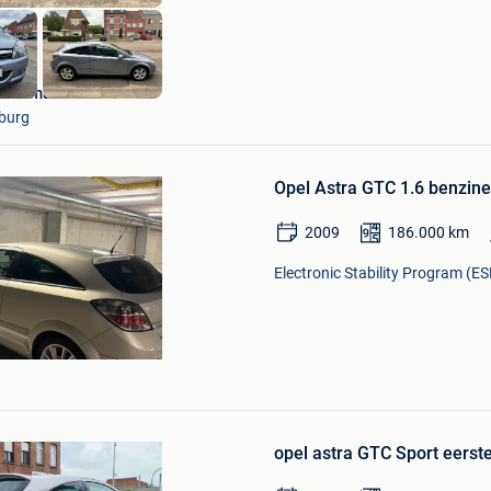
Berckmans
burg
Bewaren
in
Opel Astra GTC 1.6 benzin
Mijn
Favorieten
2009
186.000
km
Electronic Stability Program (ES
Bewaren
in
opel astra GTC Sport eerst
Mijn
Favorieten