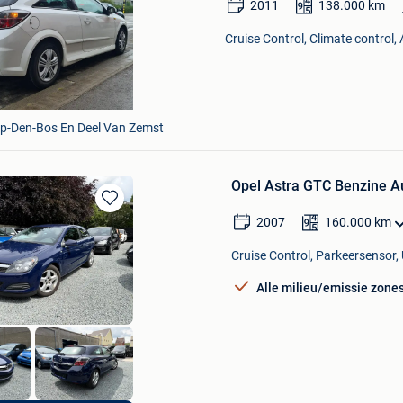
2011
138.000
km
Cruise Control, Climate control,
Op-Den-Bos En Deel Van Zemst
Opel Astra GTC Benzine 
Bewaren
2007
160.000
km
in
Mijn
Cruise Control, Parkeersensor, 
Favorieten
Alle milieu/emissie zone