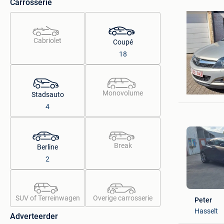
Carrosserie
Cabriolet
Coupé
18
Jan Van 
Mechelen
Monovolume
Stadsauto
4
Break
Berline
2
SUV of Terreinwagen
Overige carrosserie
Peter
Hasselt
Adverteerder