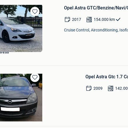
Opel Astra GTC/Benzine/Navi/C
Bewaren
2017
154.000
km
in
Mijn
Cruise Control, Airconditioning, Isofi
Favorieten
press
Opel Astra Gtc 1.7 C
Bewaren
in
2009
142.00
Mijn
Favorieten
artie Ans
Bewaren