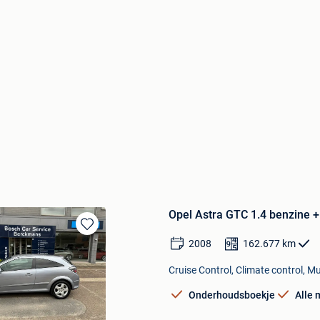
Opel Astra GTC 1.4 benzine +
Bewaren
2008
162.677
km
in
Mijn
Cruise Control, Climate control, Mu
Favorieten
Onderhoudsboekje
Alle 