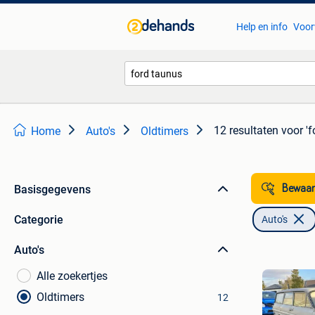
Help en info
Voor
12 resultaten
voor 'f
Home
Auto's
Oldtimers
Basisgegevens
Bewaar
Categorie
Auto's
Auto's
Alle zoekertjes
Oldtimers
12