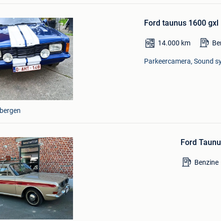
Bewaren
in
Ford taunus 1600 gxl
Mijn
Favorieten
14.000
km
Be
Parkeercamera, Sound sys
bergen
Bewaren
in
Ford Taun
Mijn
Favorieten
Benzine
m