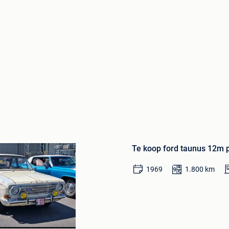
Bewaren
in
Mijn
Favorieten
Te koop ford taunus 12m 
1969
1.800
km