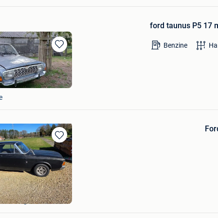
ford taunus P5 17 
Benzine
Ha
Bewaren
in
Mijn
Favorieten
e
For
Bewaren
in
Mijn
Favorieten
ygels
-Den-Berg