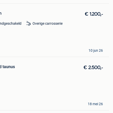
m
€ 1.200,-
ndgeschakeld
Overige carrosserie
10 jun 26
d taunus
€ 2.500,-
18 mei 26