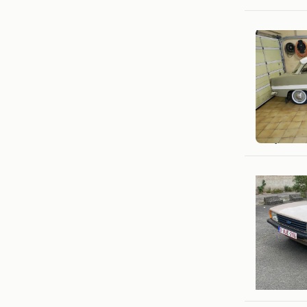
Warre
Nijlen
Lawan
Dampre