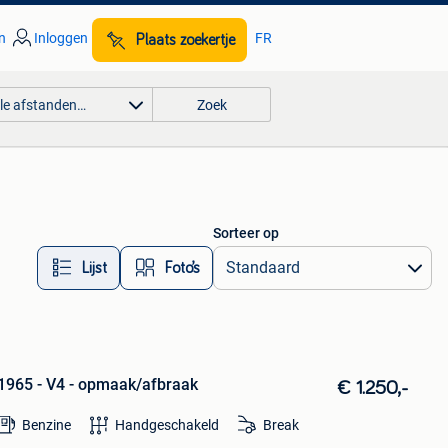
n
Inloggen
FR
Plaats zoekertje
lle afstanden…
Zoek
Sorteer op
Lijst
Foto’s
1965 - V4 - opmaak/afbraak
€ 1.250,-
Benzine
Handgeschakeld
Break