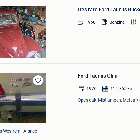
in
Tres rare Ford Taunus Buck
Mijn
Favorieten
1950
Benzine
Ford Taunus Ghia
Bewaren
1976
114.765
km
in
Mijn
Open dak, Mistlampen, Metaalkle
Favorieten
js-Westrem - Afsnee