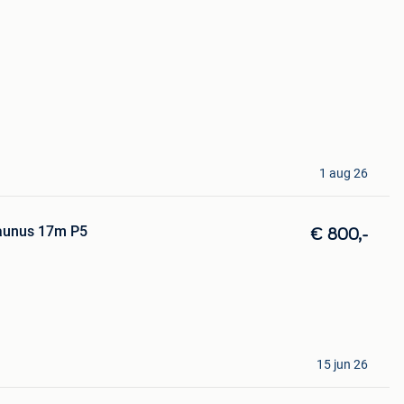
1 aug 26
aunus 17m P5
€ 800,-
15 jun 26