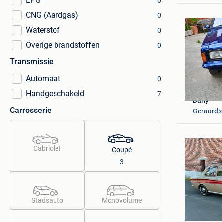
LPG
0
CNG (Aardgas)
0
Waterstof
0
Overige brandstoffen
0
Transmissie
Automaat
0
Handgeschakeld
7
Dany
Carrosserie
Geraards
Cabriolet
Coupé
3
Stadsauto
Monovolume
syb_vl
Merchte