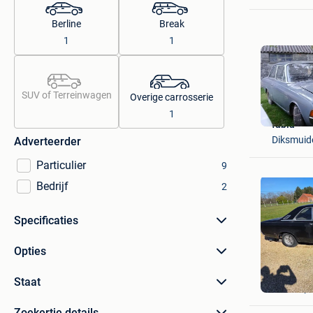
Berline
Break
1
1
SUV of Terreinwagen
Overige carrosserie
1
fabia
Diksmuid
Adverteerder
Particulier
9
Bedrijf
2
Specificaties
Opties
Brent hu
Staat
Heist-Op
Zoekertje details