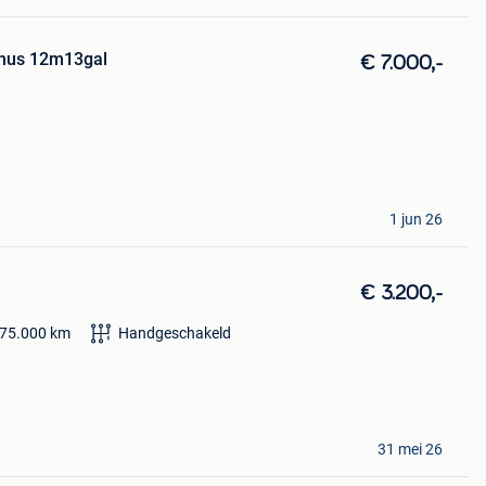
nus 12m13gal
€ 7.000,-
1 jun 26
€ 3.200,-
75.000
km
Handgeschakeld
31 mei 26