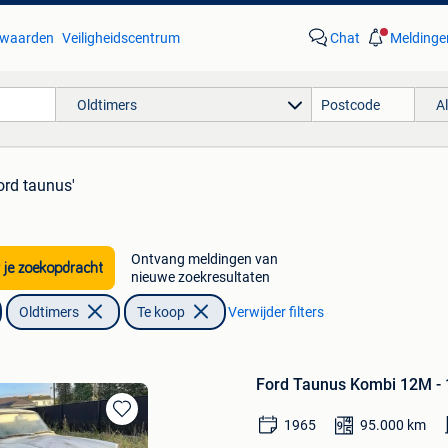
waarden
Veiligheidscentrum
Chat
Meldinge
Oldtimers
A
ord taunus'
Ontvang meldingen van
 je zoekopdracht
nieuwe zoekresultaten
Oldtimers
Te koop
Verwijder filters
Ford Taunus Kombi 12M - 
1965
95.000
km
Bewaren
in