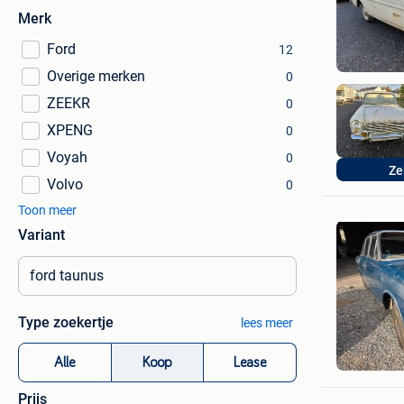
Merk
Ford
12
Overige merken
0
ZEEKR
0
XPENG
0
Voyah
0
Ze
Volvo
0
Toon meer
Variant
Type zoekertje
lees meer
Matt
Alle
Koop
Lease
Mons
Prijs