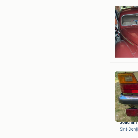
mario
Hannut
Joachim
Sint-Deni