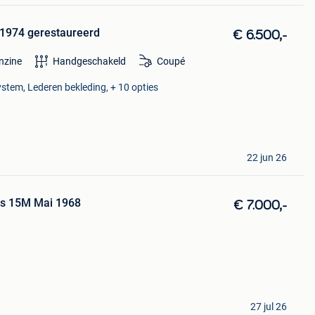
 1974 gerestaureerd
€ 6.500,-
nzine
Handgeschakeld
Coupé
tem, Lederen bekleding, + 10 opties
22 jun 26
us 15M Mai 1968
€ 7.000,-
27 jul 26