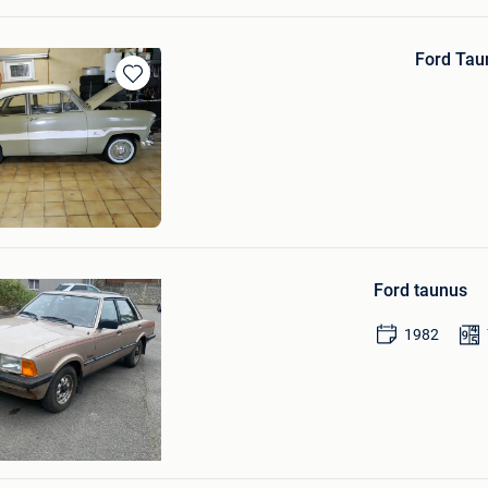
Ford Tau
Bewaren
in
Mijn
Favorieten
Bewaren
in
Ford taunus
Mijn
Favorieten
1982
my
Bewaren