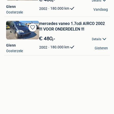
Details
Mijn
Glenn
Favorieten
180.000
km
2002
Vandaag
Oosterzele
mercedes vaneo 1.7cdi AIRCO 2002
!!! VOOR ONDERDELEN !!!
Bewaren
in
€ 480,-
Details
Mijn
Glenn
Favorieten
180.000
km
2002
Gisteren
Oosterzele