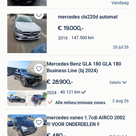
Vandaag
Oosterzele
mercedes cls220d automat
Bewaren
in
€ 19.000,-
Mijn
Favorieten
147.500
km
2016
Csaba
26 jul 26
Oosterzele
Mercedes-Benz GLA 180 GLA 180
Business Line (bj 2024)
Bewaren
in
€ 28.900,-
Details
Mijn
Favorieten
40.121
km
2024
PGN BV
2 aug 26
Alle milieu/emissie zones
Oosterzele
mercedes vaneo 1.7cdi AIRCO 2002
!!! VOOR ONDERDELEN !!
Bewaren
in
€ 480,-