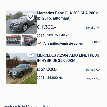
Mercedes-Benz GLA 200 GLA 200 d
(bj 2015, automaat)
Bewaren
in
€ 11.300,-
Details
Mijn
Favorieten
203.763
km
2015
PGN BV
18 jul 26
Alle milieu/emissie zones
Oosterzele
MERCEDES A250e AMG LINE | PLUG
Bewaren
IN HYBRIDE 35.000KM
in
Mijn
€ 24.000,-
Details
Favorieten
Mojo
35.000
km
2021
25 apr 26
Oosterzele
oosterzele in Mercedes-Benz