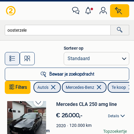
Mercedes-Benz
Sorteer op
Alle afstanden…
Bewaar je zoekopdracht
Filters
Auto's
Mercedes-Benz
Te koop
Mercedes CLA 250 amg line
Bewaren
in
€ 26.000,-
Details
Mijn
Favorieten
120.000
km
2020
Yorben van Ryzeghem
Topzoekertje