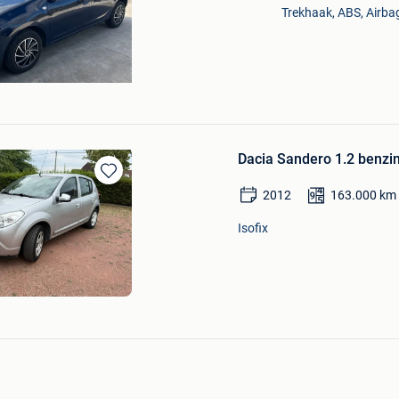
Trekhaak, ABS, Airba
Dacia Sandero 1.2 benz
Bewaren
2012
163.000
km
in
Mijn
Isofix
Favorieten