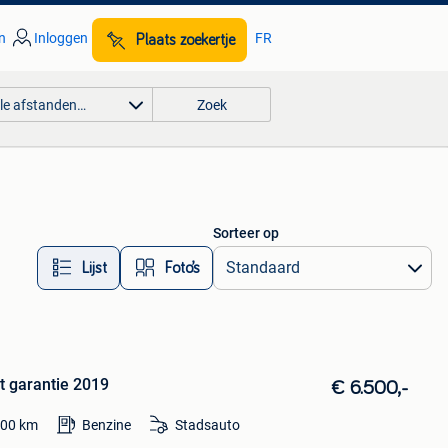
n
Inloggen
FR
Plaats zoekertje
lle afstanden…
Zoek
Sorteer op
Lijst
Foto’s
t garantie 2019
€ 6.500,-
000
km
Benzine
Stadsauto