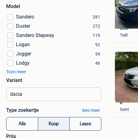
Model
Sandero
281
Duster
272
Kris
Sandero Stepway
Tielt
119
Logan
92
Jogger
54
Lodgy
46
Toon meer
Variant
R
Gent
Type zoekertje
lees meer
Alle
Koop
Lease
Prijs