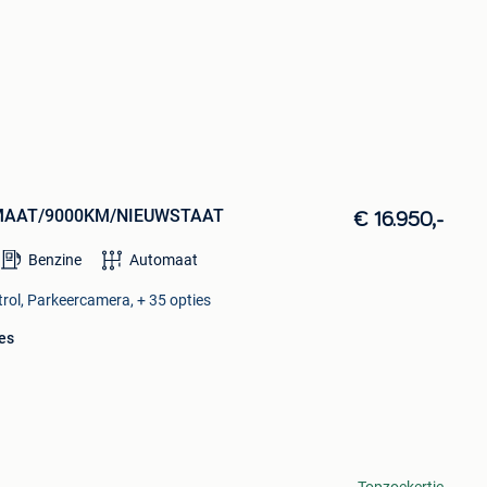
MAAT/9000KM/NIEUWSTAAT
€ 16.950,-
Benzine
Automaat
trol, Parkeercamera, + 35 opties
es