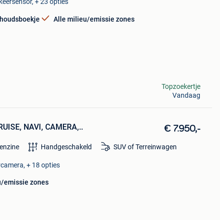
keersensor, + 23 opties
houdsboekje
Alle milieu/emissie zones
Topzoekertje
Vandaag
RUISE, NAVI, CAMERA,..
€ 7.950,-
enzine
Handgeschakeld
SUV of Terreinwagen
rcamera, + 18 opties
u/emissie zones