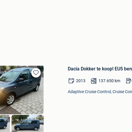
Dacia Dokker te koop! EU5 ben
Bewaren
2013
137.650
km
in
Mijn
Adaptive Cruise Control, Cruise Cont
Favorieten