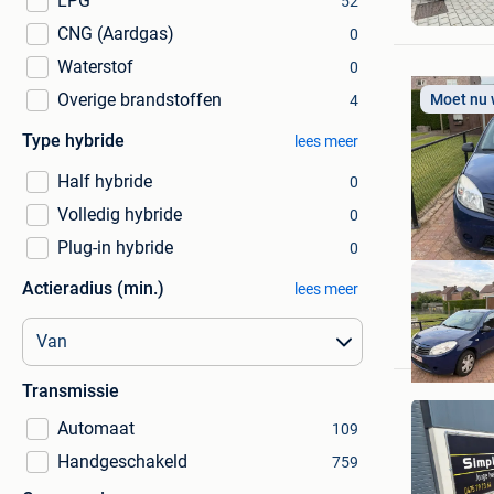
LPG
52
Wilrijk
CNG (Aardgas)
0
Waterstof
0
Overige brandstoffen
Moet nu
4
Type hybride
lees meer
Half hybride
0
Volledig hybride
0
Plug-in hybride
0
Actieradius (min.)
lees meer
Abdullah
Tongeren
Transmissie
Automaat
109
Handgeschakeld
759