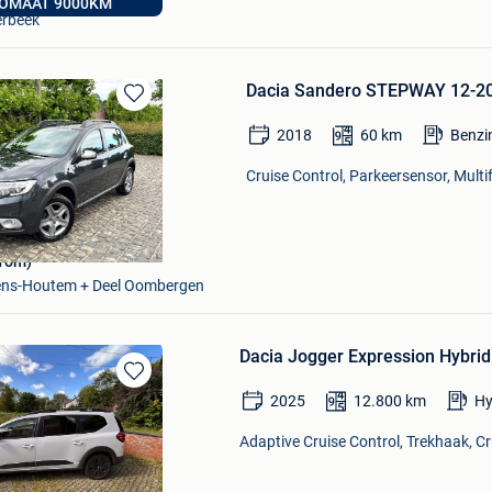
OMAAT 9000KM
rbeek
Dacia Sandero STEPWAY 12-20
Bewaren
in
2018
60
km
Benzi
Mijn
Favorieten
Cruise Control, Parkeersensor, Multif
Tom)
vens-Houtem + Deel Oombergen
Dacia Jogger Expression Hybrid
Bewaren
2025
12.800
km
Hy
in
Mijn
Adaptive Cruise Control, Trekhaak, Cr
Favorieten