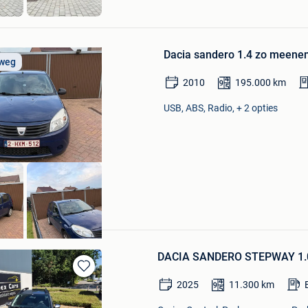
Bewaren
in
Dacia sandero 1.4 zo meen
Mijn
 weg
Favorieten
2010
195.000
km
USB, ABS, Radio, + 2 opties
DACIA SANDERO STEPWAY 1.
Bewaren
2025
11.300
km
in
Mijn