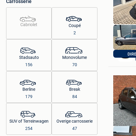
Carrosserie
Cabriolet
Coupé
2
DIR
Stadsauto
Monovolume
156
70
Berline
Break
179
84
SUV of Terreinwagen
Overige carrosserie
254
47