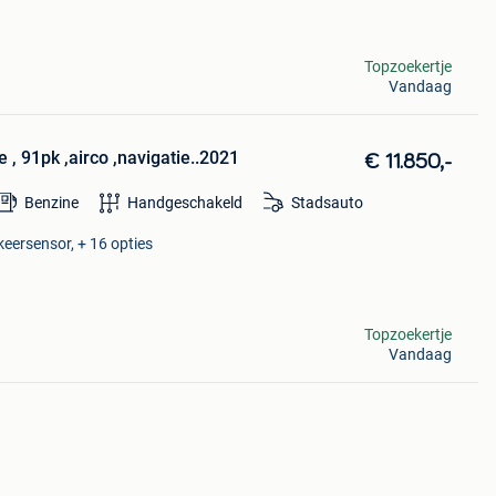
Topzoekertje
Vandaag
, 91pk ,airco ,navigatie..2021
€ 11.850,-
Benzine
Handgeschakeld
Stadsauto
eersensor, + 16 opties
Topzoekertje
Vandaag