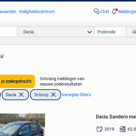
waarden
Veiligheidscentrum
Chat
Meldinge
Dacia
A
a'
Ontvang meldingen van
 je zoekopdracht
nieuwe zoekresultaten
Dacia
Te koop
Verwijder filters
Bewaren
in
Dacia Sandero me
Mijn
Favorieten
2019
62.