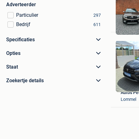
Adverteerder
Particulier
297
Bedrijf
611
Specificaties
Opties
Staat
Zoekertje details
Auto's Pe
Lommel