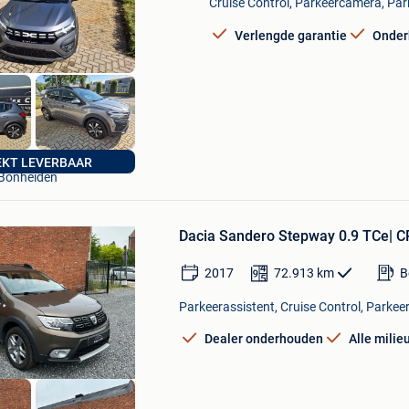
Cruise Control, Parkeercamera, Par
Favorieten
Verlengde garantie
Onder
SIMPLEX CARS
EKT LEVERBAAR
Bonheiden
Bewaren
in
Dacia Sandero Stepway 0.9 TCe| C
Mijn
Favorieten
2017
72.913
km
B
Parkeerassistent, Cruise Control, Parkee
Dealer onderhouden
Alle milie