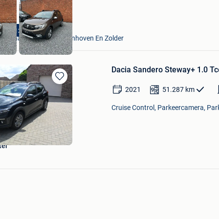
MBO Cars
72913 km
Houthalen+ Deel Van Zonhoven En Zolder
Dacia Sandero Steway+ 1.0 Tce 
Bewaren
2021
51.287
km
in
Mijn
Cruise Control, Parkeercamera, Park
Favorieten
ter