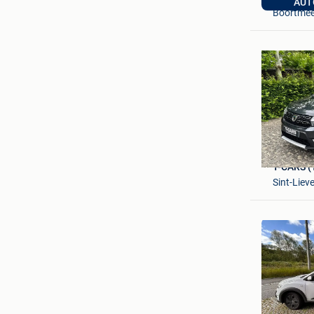
AUT
Boortmee
T-CARS (
Sint-Lie