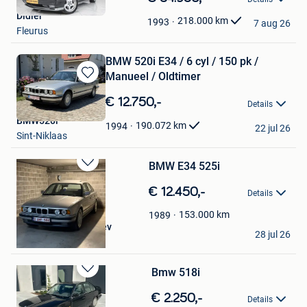
in
Didier
Mijn
218.000
km
1993
7 aug 26
Fleurus
Favorieten
BMW 520i E34 / 6 cyl / 150 pk /
Manueel / Oldtimer
Bewaren
in
€ 12.750,-
Details
Mijn
BMW520i
Favorieten
190.072
km
1994
22 jul 26
Sint-Niklaas
BMW E34 525i
Bewaren
in
€ 12.450,-
Details
Mijn
Favorieten
153.000
km
1989
Magomed Tuturzayev
28 jul 26
Farciennes
Bmw 518i
Bewaren
in
€ 2.250,-
Details
Mijn