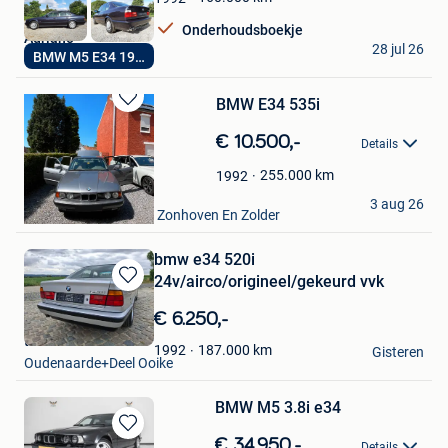
Onderhoudsboekje
Adriano
28 jul 26
BMW M5 E34 1992
Gerpinnes
BMW E34 535i
Bewaren
in
€ 10.500,-
Details
Mijn
Favorieten
255.000
km
1992
Sammi Gielen
3 aug 26
Houthalen+ Deel Van Zonhoven En Zolder
bmw e34 520i
24v/airco/origineel/gekeurd vvk
Bewaren
in
€ 6.250,-
Mijn
thieu
Favorieten
187.000
km
1992
Gisteren
Oudenaarde+Deel Ooike
BMW M5 3.8i e34
Bewaren
€ 34.950,-
Details