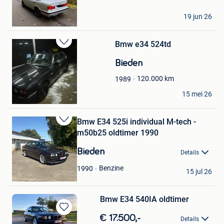
Toni
19 jun 26
Sint-Truiden
Bmw e34 524td
Bewaren
in
Bieden
Mijn
Favorieten
120.000
km
1989
Herman
15 mei 26
Leopoldsburg
Bmw E34 525i individual M-tech -
Bewaren
m50b25 oldtimer 1990
in
Mijn
Bieden
Details
Favorieten
Kris
Benzine
1990
15 jul 26
Heppen
Bmw E34 540IA oldtimer
Bewaren
€ 17.500,-
Details