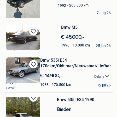
Favorieten
263.000
km
1992
Louis hoorelbeke
7 aug 26
Voormezele
Bmw M5
Bewaren
€ 45.000,-
in
Sam Coenjaerts
10.000
km
1990
Mijn
25 jun 26
Overpelt
Favorieten
Bmw 535i E34
170dkm/Oldtimer/Nieuwstaat/Liefhebb
Bewaren
in
€ 14.900,-
Details
Mijn
Maa.
Favorieten
170.500
km
1988
12 jul 26
Genk
Bmw 535I E34 1990
Bewaren
in
Bieden
Mijn
Favorieten