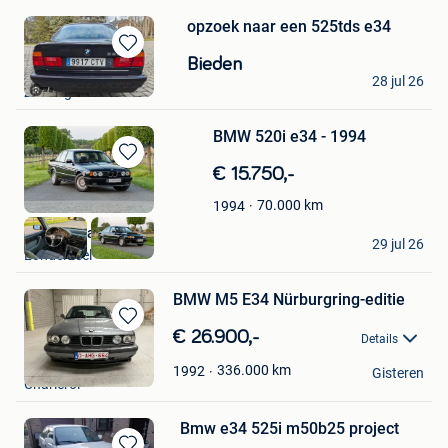
opzoek naar een 525tds e34
Bewaren
Bieden
vanverge
in
28 jul 26
Zwevegem
Mijn
Favorieten
BMW 520i e34 - 1994
Bewaren
€ 15.750,-
in
70.000
km
1994
Mijn
Favorieten
Vintage Garage
29 jul 26
Londerzeel
BMW M5 E34 Nürburgring-editie
Bewaren
€ 26.900,-
Details
in
MB
Mijn
336.000
km
1992
Gisteren
Charleroi
Favorieten
Bmw e34 525i m50b25 project