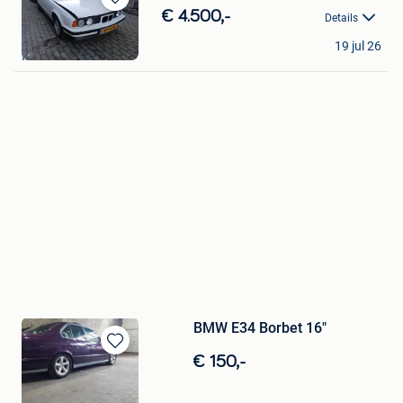
Bewaren
€ 4.500,-
Details
in
m.
Mijn
19 jul 26
Maaseik
Favorieten
BMW E34 Borbet 16"
Bewaren
€ 150,-
in
Mijn