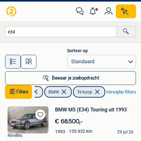
BMW
Sorteer op
Alle afstanden…
Bewaar je zoekopdracht
Filters
Auto's
BMW
Te koop
Verwijder filters
BMW M5 (E34) Touring uit 1993
Bewaren
€ 68.500,-
in
DriveCity Sales
135.932
km
1993
Mijn
29 jul 26
Nivelles
Favorieten