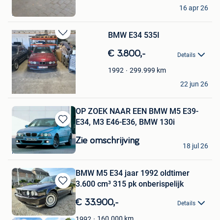
Favorieten
Coyote
16 apr 26
Nivelles
BMW E34 535I
Bewaren
in
€ 3.800,-
Details
Mijn
Favorieten
299.999
km
1992
Burgh
22 jun 26
Roeselare
OP ZOEK NAAR EEN BMW M5 E39-
E34, M3 E46-E36, BMW 130i
Bewaren
in
Zie omschrijving
M-K
18 jul 26
Mijn
Mouscron
Favorieten
BMW M5 E34 jaar 1992 oldtimer
3.600 cm³ 315 pk onberispelijk
Bewaren
in
€ 33.900,-
Details
Mijn
Favorieten
160.000
km
1992