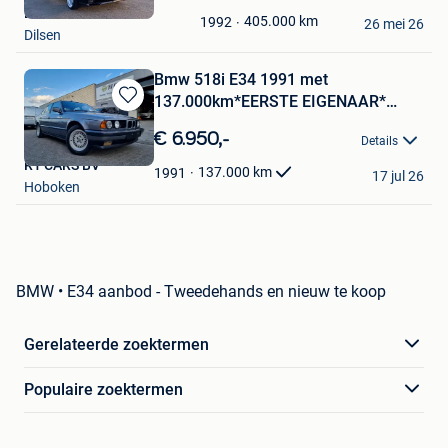
in
Dorian
Mijn
405.000
km
1992
26 mei 26
Dilsen
Favorieten
Bmw 518i E34 1991 met
137.000km*EERSTE EIGENAAR*
Bewaren
TOPSTAAT!!
in
€ 6.950,-
Details
Mijn
R1 CARS BV
Favorieten
137.000
km
1991
17 jul 26
Hoboken
BMW • E34 aanbod - Tweedehands en nieuw te koop
Gerelateerde zoektermen
Populaire zoektermen