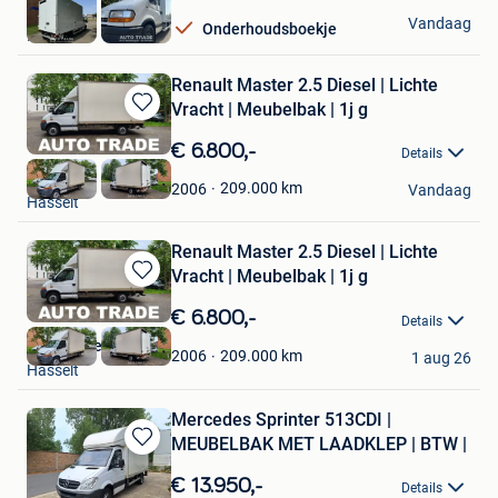
Autotrade
Vandaag
Onderhoudsboekje
Hasselt
Renault Master 2.5 Diesel | Lichte
Vracht | Meubelbak | 1j g
Bewaren
in
€ 6.800,-
Details
Mijn
Autotrade
Favorieten
209.000
km
2006
Vandaag
Hasselt
Renault Master 2.5 Diesel | Lichte
Vracht | Meubelbak | 1j g
Bewaren
in
€ 6.800,-
Details
Mijn
AutoTrade Hasselt
Favorieten
209.000
km
2006
1 aug 26
Hasselt
Mercedes Sprinter 513CDI |
MEUBELBAK MET LAADKLEP | BTW |
Bewaren
in
€ 13.950,-
Details
Mijn