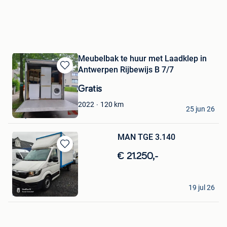
Meubelbak te huur met Laadklep in
Antwerpen Rijbewijs B 7/7
Bewaren
in
Gratis
Mijn
Favorieten
Meubelbak te huur
120
km
2022
25 jun 26
Wilrijk
MAN TGE 3.140
Bewaren
€ 21.250,-
in
Mijn
Favorieten
Zander
19 jul 26
Maaseik