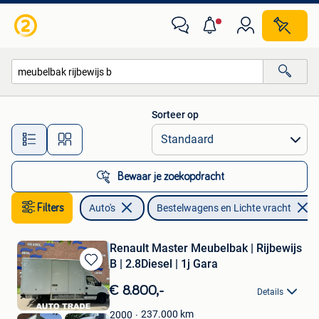
Bestelwagens en Lichte vracht
Sorteer op
Alle afstanden…
Bewaar je zoekopdracht
Filters
Auto's
Bestelwagens en Lichte vracht
Renault Master Meubelbak | Rijbewijs
B | 2.8Diesel | 1j Gara
Bewaren
in
€ 8.800,-
Details
Mijn
Favorieten
237.000
km
2000