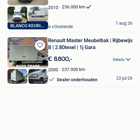
Favorieten
236.000
km
2010
AUTO'S SIL
1 aug 26
BLANCO KEURING VV
Oostende Zandvoorde +Oostende
Renault Master Meubelbak | Rijbewijs
B | 2.8Diesel | 1j Gara
Bewaren
in
€ 8.800,-
Details
Mijn
Favorieten
237.000
km
2000
AutoTrade Hasselt
22 jul 26
Dealer onderhouden
Hasselt