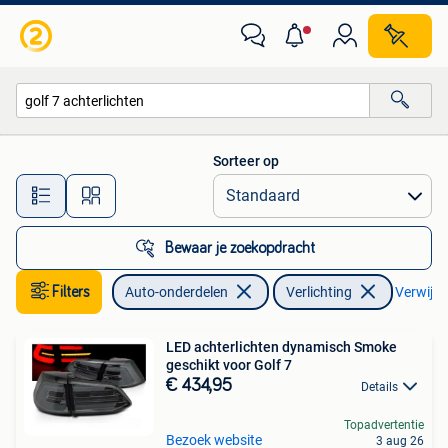
Verlichting
Sorteer op
Alle afstanden…
Bewaar je zoekopdracht
Filters
Auto-onderdelen
Verlichting
Verwijder
LED achterlichten dynamisch Smoke
geschikt voor Golf 7
€ 434,95
Details
Topadvertentie
Bezoek website
3 aug 26