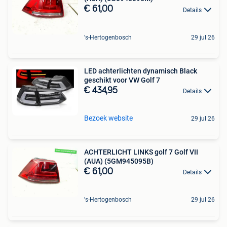
€ 61,00
Details
's-Hertogenbosch
29 jul 26
LED achterlichten dynamisch Black
geschikt voor VW Golf 7
€ 434,95
Details
Bezoek website
29 jul 26
ACHTERLICHT LINKS golf 7 Golf VII
(AUA) (5GM945095B)
€ 61,00
Details
's-Hertogenbosch
29 jul 26