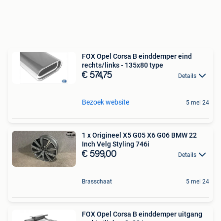
FOX Opel Corsa B einddemper eind
rechts/links - 135x80 type
€ 574,75
Details
Bezoek website
5 mei 24
1 x Origineel X5 G05 X6 G06 BMW 22
Inch Velg Styling 746i
€ 599,00
Details
Brasschaat
5 mei 24
FOX Opel Corsa B einddemper uitgang