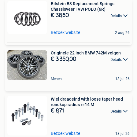
Bilstein B3 Replacement Springs
Chassisveer | VW POLO (6R) |
€ 38,60
Details
Bezoek website
2 aug 26
Originele 22 inch BMW 742M velgen
€ 3.350,00
Details
Menen
18 jul 26
Wiel draadeind with loose taper head
rondkop radius r=14 M
€ 8,71
Details
Bezoek website
18 jul 26