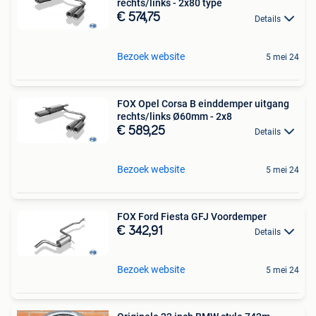
rechts/links - 2x80 type
€ 574,75
Details
Bezoek website
5 mei 24
FOX Opel Corsa B einddemper uitgang
rechts/links Ø60mm - 2x8
€ 589,25
Details
Bezoek website
5 mei 24
FOX Ford Fiesta GFJ Voordemper
€ 342,91
Details
Bezoek website
5 mei 24