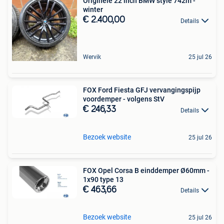
Originele 22 inch BMW style 742m -
winter
€ 2.400,00
Details
Wervik
25 jul 26
FOX Ford Fiesta GFJ vervangingspijp
voordemper - volgens StV
€ 246,33
Details
Bezoek website
25 jul 26
FOX Opel Corsa B einddemper Ø60mm -
1x90 type 13
€ 463,66
Details
Bezoek website
25 jul 26