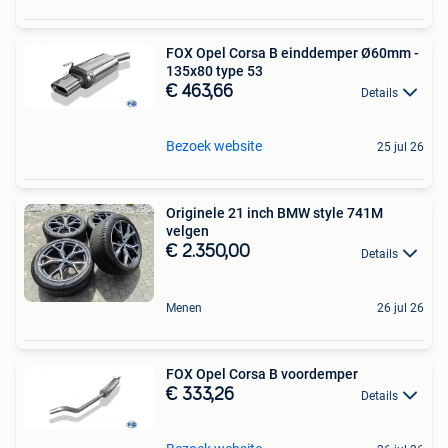
FOX Opel Corsa B einddemper Ø60mm -
135x80 type 53
€ 463,66
Details
Bezoek website
25 jul 26
Originele 21 inch BMW style 741M
velgen
€ 2.350,00
Details
Menen
26 jul 26
FOX Opel Corsa B voordemper
€ 333,26
Details