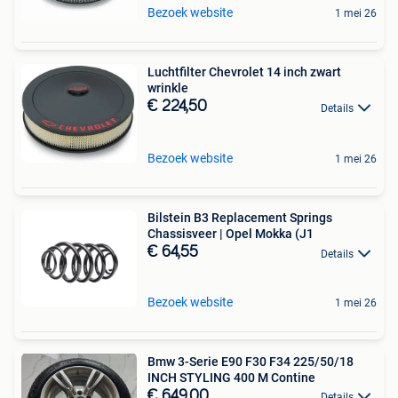
Bezoek website
1 mei 26
Luchtfilter Chevrolet 14 inch zwart
wrinkle
€ 224,50
Details
Bezoek website
1 mei 26
Bilstein B3 Replacement Springs
Chassisveer | Opel Mokka (J1
€ 64,55
Details
Bezoek website
1 mei 26
Bmw 3-Serie E90 F30 F34 225/50/18
INCH STYLING 400 M Contine
€ 649,00
Details