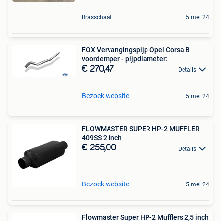
Brasschaat
5 mei 24
FOX Vervangingspijp Opel Corsa B
voordemper - pijpdiameter:
€ 270,47
Details
Bezoek website
5 mei 24
FLOWMASTER SUPER HP-2 MUFFLER
409SS 2 inch
€ 255,00
Details
Bezoek website
5 mei 24
Flowmaster Super HP-2 Mufflers 2,5 inch