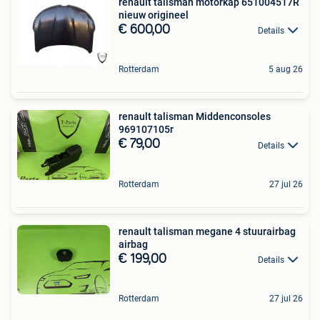
renault talisman motorkap 651004517R
nieuw origineel
€ 600,00
Details
Rotterdam
5 aug 26
renault talisman Middenconsoles
969107105r
€ 79,00
Details
Rotterdam
27 jul 26
renault talisman megane 4 stuurairbag
airbag
€ 199,00
Details
Rotterdam
27 jul 26