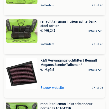
Rotterdam
27 jul 26
renault talisman intrieur achterbank
stoel achter
€ 99,00
Details
Rotterdam
27 jul 26
K&N Vervangingsluchtfilter | Renault
Megane/Scenic/Talisman/
€ 76,48
Details
Bezoek website
27 jul 26
renault talisman links achter deur
portier 821016475R