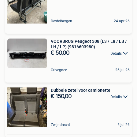
Destelbergen
24 apr 26
VOORBRUG Peugeot 308 (L3 / L8 / LB /
LH / LP) (9816603980)
€ 50,00
Details
Grivegnee
26 jul 26
Dubbele zetel voor camionette
€ 150,00
Details
Zwijndrecht
5 jul 26