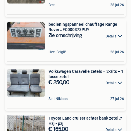
Bree
28 jul 26
bedieningspanneel chauffage Range
Rover JFC000373PUY
Zie omschrijving
Details
Heel België
28 jul 26
Volkswagen Caravelle zetels – 2-zits + 1
losse zetel
€ 250,00
Details
Sint-Niklaas
27 jul 26
Toyota Land cruiser achter bank zetel //
Hzj - pzj
€ 165,00
Details