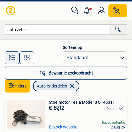
Auto-onderdelen
Sorteer op
Alle afstanden…
Bewaar je zoekopdracht
Filters
Auto-onderdelen
Stoelmotor Tesla Model S O146311
€ 87,12
Details
Topadvertentie
Bezoek website
2 aug 26