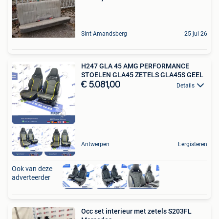
Sint-Amandsberg
25 jul 26
H247 GLA 45 AMG PERFORMANCE
STOELEN GLA45 ZETELS GLA45S GEEL
€ 5.081,00
Details
Antwerpen
Eergisteren
Ook van deze
adverteerder
Occ set interieur met zetels S203FL