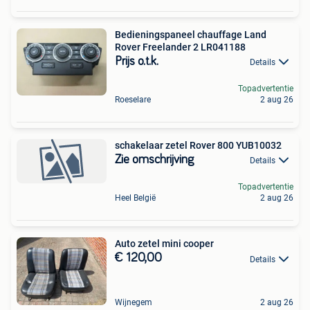
Bedieningspaneel chauffage Land
Rover Freelander 2 LR041188
Prijs o.t.k.
Details
Topadvertentie
Roeselare
2 aug 26
schakelaar zetel Rover 800 YUB10032
Zie omschrijving
Details
Topadvertentie
Heel België
2 aug 26
Auto zetel mini cooper
€ 120,00
Details
Wijnegem
2 aug 26