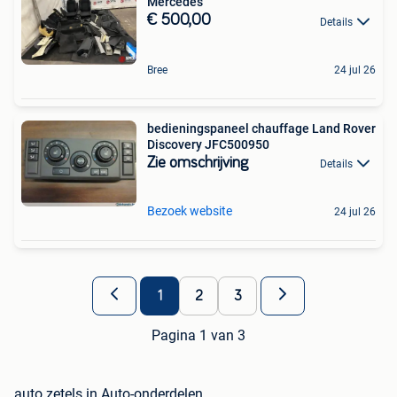
Mercedes
€ 500,00
Details
Bree
24 jul 26
bedieningspaneel chauffage Land Rover
Discovery JFC500950
Zie omschrijving
Details
Bezoek website
24 jul 26
1
2
3
Pagina 1 van 3
auto zetels in Auto-onderdelen