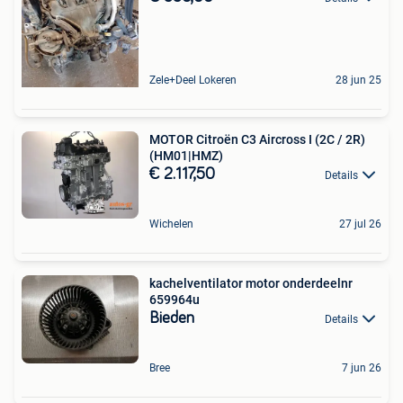
Zele+Deel Lokeren
28 jun 25
MOTOR Citroën C3 Aircross I (2C / 2R)
(HM01|HMZ)
€ 2.117,50
Details
Wichelen
27 jul 26
kachelventilator motor onderdeelnr
659964u
Bieden
Details
Bree
7 jun 26