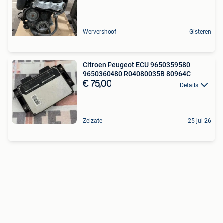
Wervershoof
Gisteren
Citroen Peugeot ECU 9650359580
9650360480 R04080035B 80964C
€ 75,00
Details
Zelzate
25 jul 26