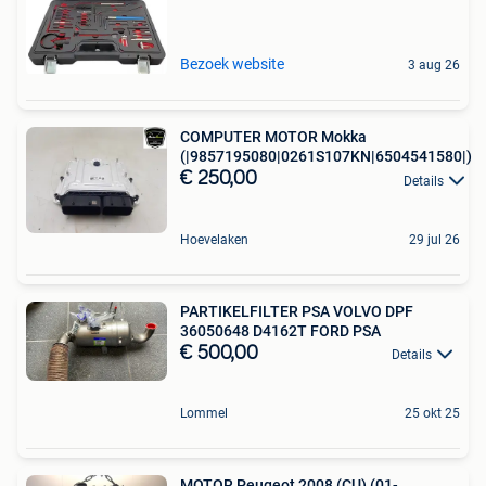
Bezoek website
3 aug 26
COMPUTER MOTOR Mokka
(|9857195080|0261S107KN|6504541580|)
€ 250,00
Details
Hoevelaken
29 jul 26
PARTIKELFILTER PSA VOLVO DPF
36050648 D4162T FORD PSA
€ 500,00
Details
Lommel
25 okt 25
MOTOR Peugeot 2008 (CU) (01-