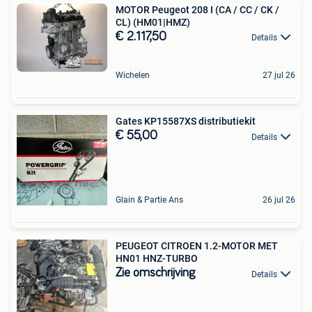
MOTOR Peugeot 208 I (CA / CC / CK /
CL) (HM01|HMZ)
€ 2.117,50
Details
Wichelen
27 jul 26
Gates KP15587XS distributiekit
€ 55,00
Details
Glain & Partie Ans
26 jul 26
PEUGEOT CITROEN 1.2-MOTOR MET
HN01 HNZ-TURBO
Zie omschrijving
Details