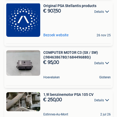
Original PSA Stellantis products
€ 907,50
Details
Bezoek website
26 nov 25
COMPUTER MOTOR C3 (SX / SW)
(|9846386780|1684496880|)
€ 95,00
Details
Hoevelaken
Gisteren
1,9l benzinemotor PSA 105 CV
€ 250,00
Details
Estinnes-Au-Mont
2 jul 26