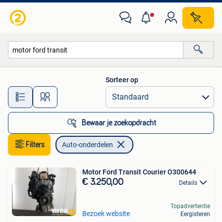
Auto-onderdelen
Sorteer op
Alle afstanden…
Bewaar je zoekopdracht
Filters
Auto-onderdelen
Motor Ford Transit Courier O300644
€ 3.250,00
Details
Topadvertentie
Bezoek website
Eergisteren