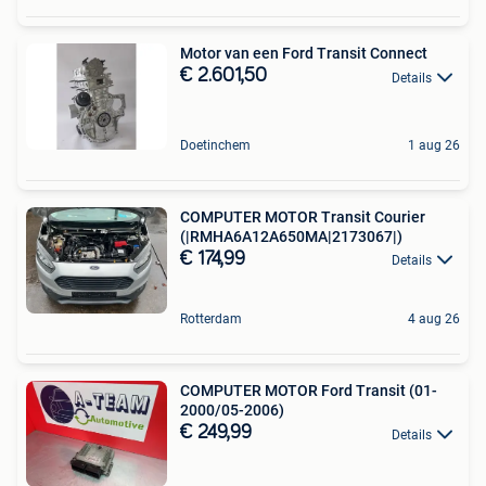
Motor van een Ford Transit Connect
€ 2.601,50
Details
Doetinchem
1 aug 26
COMPUTER MOTOR Transit Courier
(|RMHA6A12A650MA|2173067|)
€ 174,99
Details
Rotterdam
4 aug 26
COMPUTER MOTOR Ford Transit (01-
2000/05-2006)
€ 249,99
Details