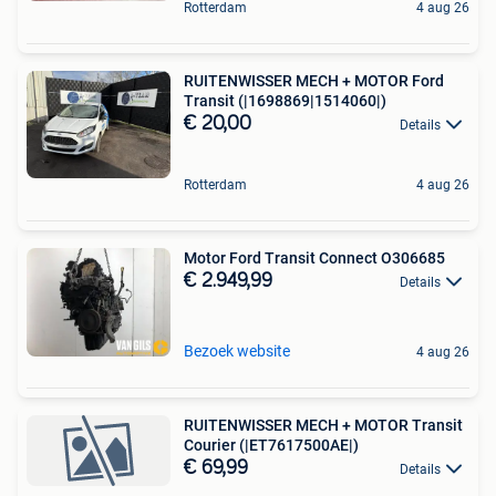
Rotterdam
4 aug 26
RUITENWISSER MECH + MOTOR Ford
Transit (|1698869|1514060|)
€ 20,00
Details
Rotterdam
4 aug 26
Motor Ford Transit Connect O306685
€ 2.949,99
Details
Bezoek website
4 aug 26
RUITENWISSER MECH + MOTOR Transit
Courier (|ET7617500AE|)
€ 69,99
Details