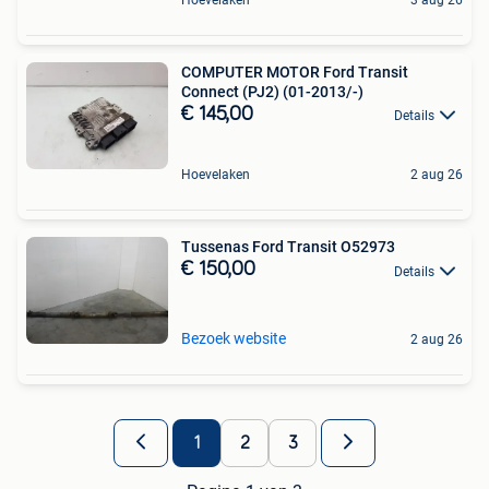
Hoevelaken
3 aug 26
COMPUTER MOTOR Ford Transit
Connect (PJ2) (01-2013/-)
€ 145,00
Details
Hoevelaken
2 aug 26
Tussenas Ford Transit O52973
€ 150,00
Details
Bezoek website
2 aug 26
1
2
3