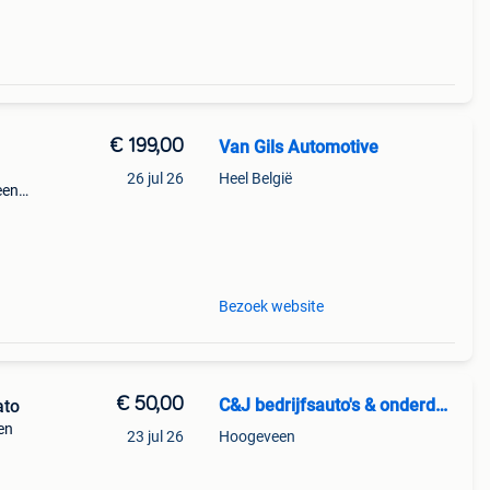
€ 199,00
Van Gils Automotive
26 jul 26
Heel België
een
fiat
Bezoek website
€ 50,00
C&J bedrijfsauto's & onderdelen
ato
en
23 jul 26
Hoogeveen
2000,
aat,