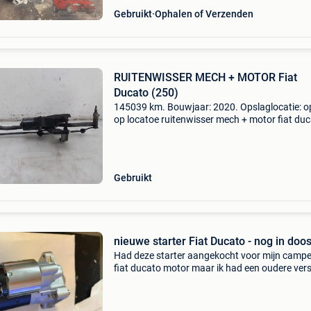
Gebruikt
Ophalen of Verzenden
RUITENWISSER MECH + MOTOR Fiat
Ducato (250)
145039 km. Bouwjaar: 2020. Opslaglocatie: o
op locatoe ruitenwisser mech + motor fiat du
(250) algemene informatie merk: sevel model:
ducato (250) type: ruitenwisser mech + motor 
ruitenw
Gebruikt
nieuwe starter Fiat Ducato - nog in doo
Had deze starter aangekocht voor mijn campe
fiat ducato motor maar ik had een oudere vers
nodig. Je mag hem oppikken voor 50 euro.