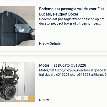
Bodemplaat passagierszijde voor Fiat
Ducato, Peugeot Boxer
Bodemplaat passagierszijde passend op fiat
ducato, peugeot boxer of citroën jumper.
Beschermt de onderkant van uw motor tegen v
vocht, steenslag en pekel. Daarnaast verbeter
de aerodynamica e
Nieuw
Ophalen
Motor Fiat Ducato O313228
Motor,met turbo,vliegwiel,injectors,in goede s
fiat ducato o313228 sku: o313228 artikelnr:
bouwjaar: 2007 model compatibilteit:
2006,2007,2008,2009,2010,2011,2012,2013,
Nieuw