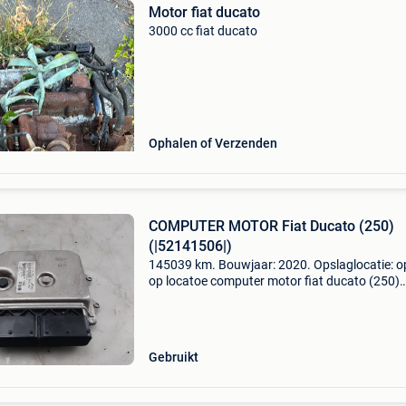
Motor fiat ducato
3000 cc fiat ducato
Ophalen of Verzenden
COMPUTER MOTOR Fiat Ducato (250)
(|52141506|)
145039 km. Bouwjaar: 2020. Opslaglocatie: o
op locatoe computer motor fiat ducato (250)
(|52141506|) algemene informatie merk: magn
marelli model: ducato (250) type: computer m
type: motorm
Gebruikt