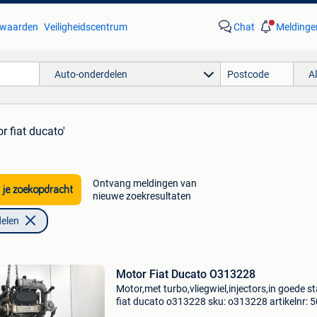
waarden
Veiligheidscentrum
Chat
Meldinge
Auto-onderdelen
A
r fiat ducato'
Ontvang meldingen van
 je zoekopdracht
nieuwe zoekresultaten
elen
Motor Fiat Ducato O313228
Motor,met turbo,vliegwiel,injectors,in goede s
fiat ducato o313228 sku: o313228 artikelnr:
bouwjaar: 2007 model compatibilteit: