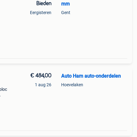
Bieden
mm
Eergisteren
Gent
€ 484,00
Auto Ham auto-onderdelen
1 aug 26
Hoevelaken
ploc
eti
otor