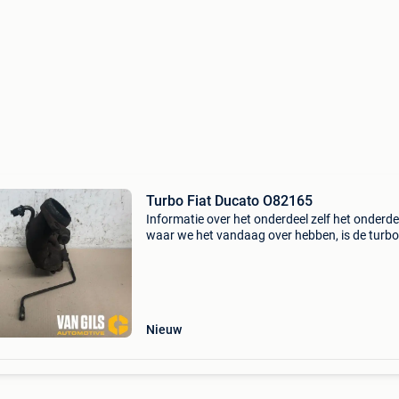
Turbo Fiat Ducato O82165
Informatie over het onderdeel zelf het onderde
waar we het vandaag over hebben, is de turbo 
ducato o82165. Deze turbo is een essentieel
component voor de fiat ducato, die bekend st
om zijn u
Nieuw