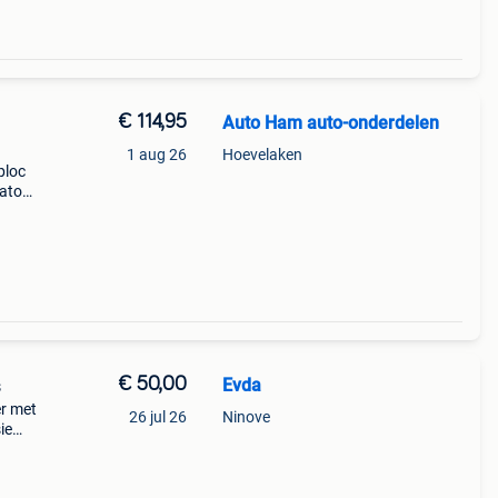
€ 114,95
Auto Ham auto-onderdelen
1 aug 26
Hoevelaken
ploc
cato
type:
€ 50,00
Evda
s
r met
26 jul 26
Ninove
ie