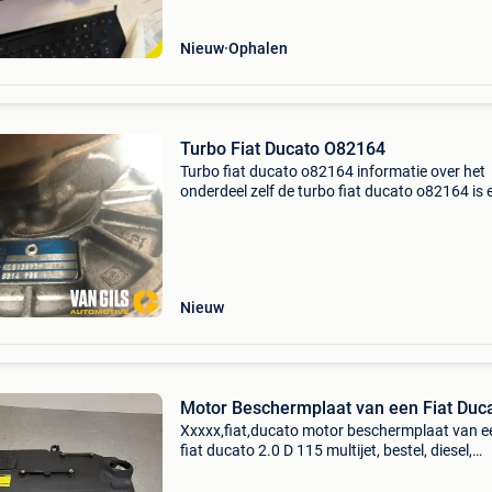
Nieuw
Ophalen
Turbo Fiat Ducato O82164
Turbo fiat ducato o82164 informatie over het
onderdeel zelf de turbo fiat ducato o82164 is 
essentieel onderdeel dat de prestaties van uw 
ducato aanzienlijk kan verbeteren. Dit turbo
onderdeel
Nieuw
Motor Beschermplaat van een Fiat Duc
Xxxxx,fiat,ducato motor beschermplaat van e
fiat ducato 2.0 D 115 multijet, bestel, diesel,
1,956cc, 85kw (116pk), fwd, 250a1000; 250a
2011-06 omschrijving onderdeel is in goede st