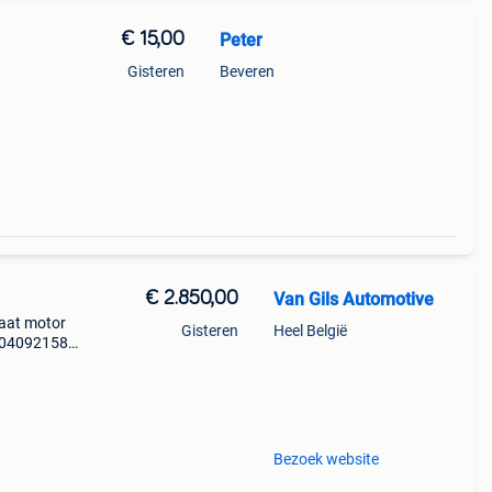
€ 15,00
Peter
Gisteren
Beveren
uil,
t het
€ 2.850,00
Van Gils Automotive
taat motor
Gisteren
Heel België
 504092158
2014,2015,20
Bezoek website