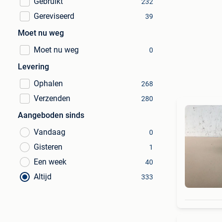
Gebruikt
232
Gereviseerd
39
Moet nu weg
Moet nu weg
0
Levering
Ophalen
268
Verzenden
280
Aangeboden sinds
Vandaag
0
Gisteren
1
Een week
40
Altijd
333