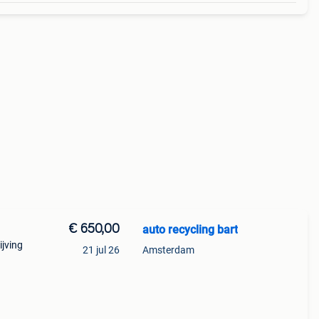
€ 650,00
auto recycling bart
ijving
21 jul 26
Amsterdam
ing
t...