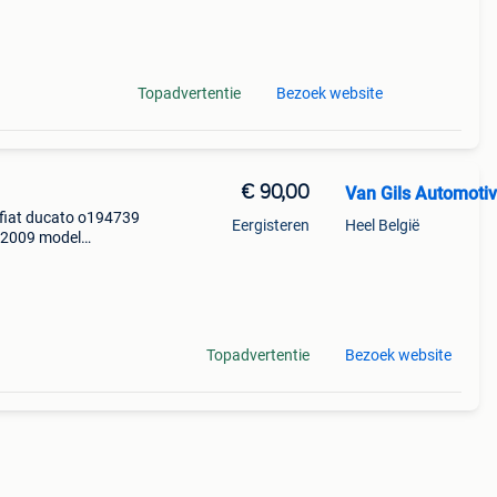
2014,2015,20
Topadvertentie
Bezoek website
€ 90,00
Van Gils Automoti
s fiat ducato o194739
Eergisteren
Heel België
: 2009 model
2014,2015,2016,2017,2
Topadvertentie
Bezoek website