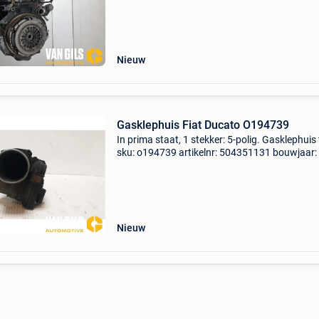
2006,2007,2008,2009,2010,2011,2012,2013,
Nieuw
Gasklephuis Fiat Ducato O194739
In prima staat, 1 stekker: 5-polig. Gasklephui
sku: o194739 artikelnr: 504351131 bouwjaar
compatibilteit:
2006,2007,2008,2009,2010,2011,2012,2013,
Nieuw