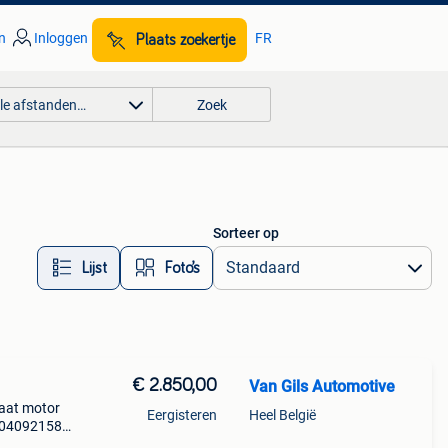
n
Inloggen
FR
Plaats zoekertje
lle afstanden…
Zoek
Sorteer op
Lijst
Foto’s
€ 2.850,00
Van Gils Automotive
taat motor
Eergisteren
Heel België
 504092158