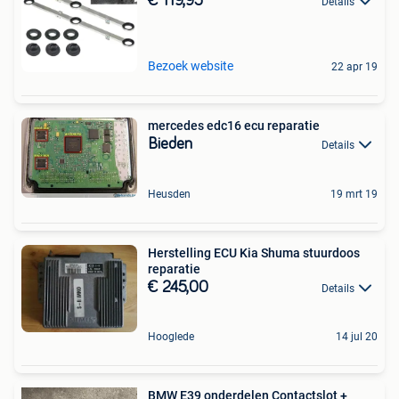
€ 119,95
Details
Bezoek website
22 apr 19
mercedes edc16 ecu reparatie
Bieden
Details
Heusden
19 mrt 19
Herstelling ECU Kia Shuma stuurdoos
reparatie
€ 245,00
Details
Hooglede
14 jul 20
BMW E39 onderdelen Contactslot +