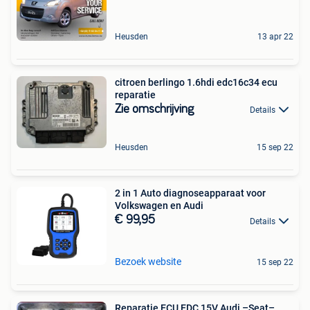
Heusden
13 apr 22
citroen berlingo 1.6hdi edc16c34 ecu
reparatie
Zie omschrijving
Details
Heusden
15 sep 22
2 in 1 Auto diagnoseapparaat voor
Volkswagen en Audi
€ 99,95
Details
Bezoek website
15 sep 22
Reparatie ECU EDC 15V Audi –Seat–