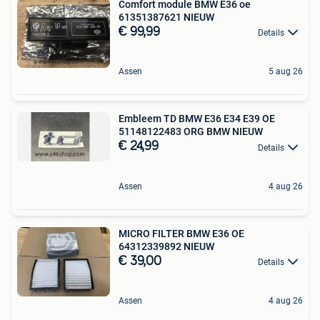
Comfort module BMW E36 oe
61351387621 NIEUW
€ 99,99
Details
Assen
5 aug 26
Embleem TD BMW E36 E34 E39 OE
51148122483 ORG BMW NIEUW
€ 24,99
Details
Assen
4 aug 26
MICRO FILTER BMW E36 OE
64312339892 NIEUW
€ 39,00
Details
Assen
4 aug 26