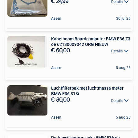
€ 24,99
Details
Assen
30 jul 26
Kabelboom Boardcomputer BMW E36 Z3
oe 62130009042 ORG NIEUW
€ 60,00
Details
Assen
5 aug 26
Luchtfilterbak met luchtmassa meter
BMW E36 318i
€ 80,00
Details
Assen
5 aug 26
Ruitenwisserarm links BMW E36 oe