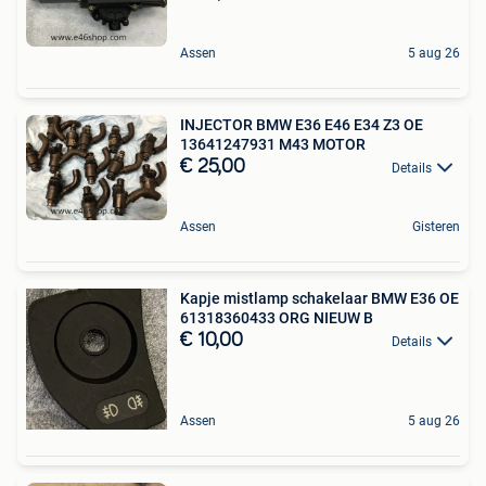
Assen
5 aug 26
INJECTOR BMW E36 E46 E34 Z3 OE
13641247931 M43 MOTOR
€ 25,00
Details
Assen
Gisteren
Kapje mistlamp schakelaar BMW E36 OE
61318360433 ORG NIEUW B
€ 10,00
Details
Assen
5 aug 26