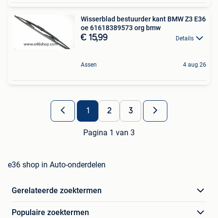
Wisserblad bestuurder kant BMW Z3 E36
oe 61618389573 org bmw
€ 15,99
Details
Assen
4 aug 26
1
2
3
Pagina 1 van 3
e36 shop in Auto-onderdelen
Gerelateerde zoektermen
Populaire zoektermen