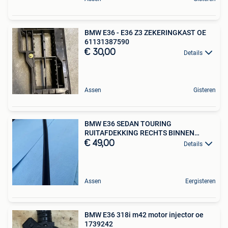
BMW E36 - E36 Z3 ZEKERINGKAST OE
61131387590
€ 30,00
Details
Assen
Gisteren
BMW E36 SEDAN TOURING
RUITAFDEKKING RECHTS BINNEN
5121196082
€ 49,00
Details
Assen
Eergisteren
BMW E36 318i m42 motor injector oe
1739242