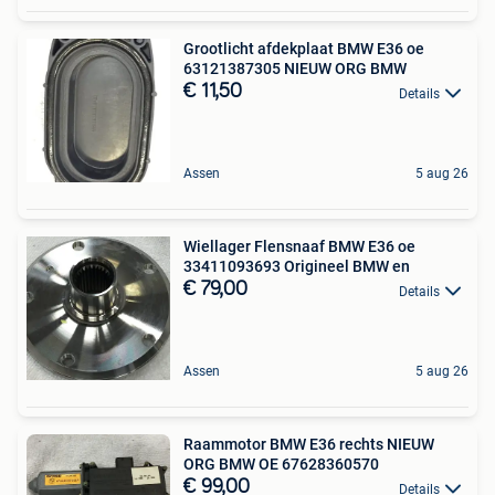
Grootlicht afdekplaat BMW E36 oe
63121387305 NIEUW ORG BMW
€ 11,50
Details
Assen
5 aug 26
Wiellager Flensnaaf BMW E36 oe
33411093693 Origineel BMW en
€ 79,00
Details
Assen
5 aug 26
Raammotor BMW E36 rechts NIEUW
ORG BMW OE 67628360570
€ 99,00
Details