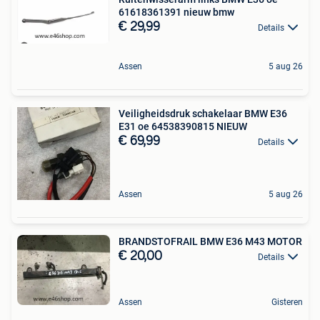
61618361391 nieuw bmw
€ 29,99
Details
Assen
5 aug 26
Veiligheidsdruk schakelaar BMW E36
E31 oe 64538390815 NIEUW
€ 69,99
Details
Assen
5 aug 26
BRANDSTOFRAIL BMW E36 M43 MOTOR
€ 20,00
Details
Assen
Gisteren