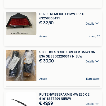
DERDE REMLICHT BMW E36 OE
63258363491
€ 32,50
Details
Assen
4 aug 26
STOFHOES SCHOKBREKER BMW E36
E36 OE 33502290317 NIEUW
€ 30,00
Details
Assen
Eergisteren
RUITENWISSERARM BMW E36 OE
61618357209 NIEUW
€ 49,99
Details