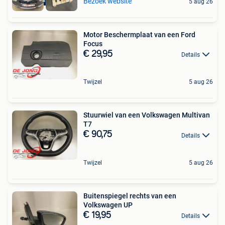
Bezoek website
5 aug 26
Motor Beschermplaat van een Ford
Focus
€ 29,95
Details
Twijzel
5 aug 26
Stuurwiel van een Volkswagen Multivan
T7
€ 90,75
Details
Twijzel
5 aug 26
Buitenspiegel rechts van een
Volkswagen UP
€ 19,95
Details