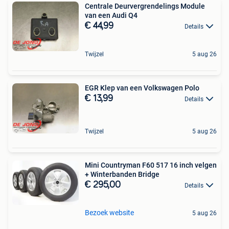
Centrale Deurvergrendelings Module
van een Audi Q4
€ 44,99
Details
Twijzel
5 aug 26
EGR Klep van een Volkswagen Polo
€ 13,99
Details
Twijzel
5 aug 26
Mini Countryman F60 517 16 inch velgen
+ Winterbanden Bridge
€ 295,00
Details
Bezoek website
5 aug 26