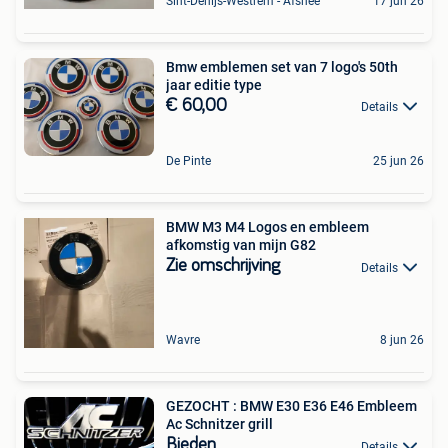
Sint-Denijs-Westrem - Afsnee
17 jun 26
Bmw emblemen set van 7 logo's 50th
jaar editie type
€ 60,00
Details
De Pinte
25 jun 26
BMW M3 M4 Logos en embleem
afkomstig van mijn G82
Zie omschrijving
Details
Wavre
8 jun 26
GEZOCHT : BMW E30 E36 E46 Embleem
Ac Schnitzer grill
Bieden
Details