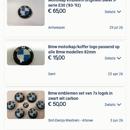
Motorkap embleem origineel BMW 3-
serie E30 ('83-'92)
€ 65,00
Details
Antwerpen
29 jul 26
Bmw motorkap/koffer logo passend op
alle Bmw modellen 82mm
€ 15,00
Details
Gent
25 apr 26
Bmw emblemen set van 7x logo's in
zwart wit carbon
€ 50,00
Details
Sint-Denijs-Westrem - Afsnee
3 jun 26