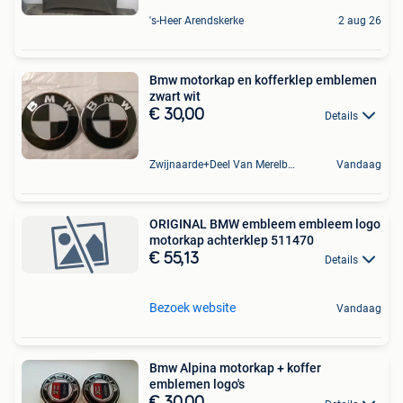
's-Heer Arendskerke
2 aug 26
Bmw motorkap en kofferklep emblemen
zwart wit
€ 30,00
Details
Zwijnaarde+Deel Van Merelbeke
Vandaag
ORIGINAL BMW embleem embleem logo
motorkap achterklep 511470
€ 55,13
Details
Bezoek website
Vandaag
Bmw Alpina motorkap + koffer
emblemen logo's