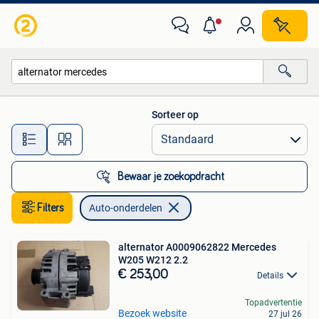
Auto-onderdelen
Sorteer op
Alle afstanden…
Bewaar je zoekopdracht
Filters
Auto-onderdelen
alternator A0009062822 Mercedes
W205 W212 2.2
€ 253,00
Details
Topadvertentie
Bezoek website
27 jul 26