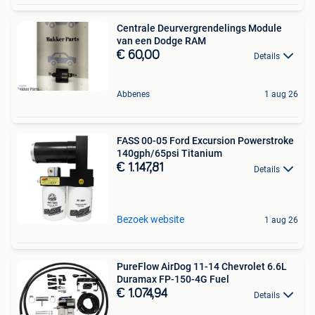
Centrale Deurvergrendelings Module
van een Dodge RAM
€ 60,00
Details
Abbenes
1 aug 26
FASS 00-05 Ford Excursion Powerstroke
140gph/65psi Titanium
€ 1.147,81
Details
Bezoek website
1 aug 26
PureFlow AirDog 11-14 Chevrolet 6.6L
Duramax FP-150-4G Fuel
€ 1.074,94
Details