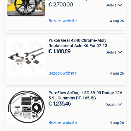
€ 2.700,00
Details
Bezoek website
4 aug 26
Yukon Gear 4340 Chrome-Moly
Replacement Axle Kit For 07-13
€ 1.180,89
Details
Bezoek website
4 aug 26
PureFlow AirDog II-5G 89-93 Dodge 12V
5.9L Cummins DF-165-5G
€ 1.235,46
Details
Bezoek website
4 aug 26