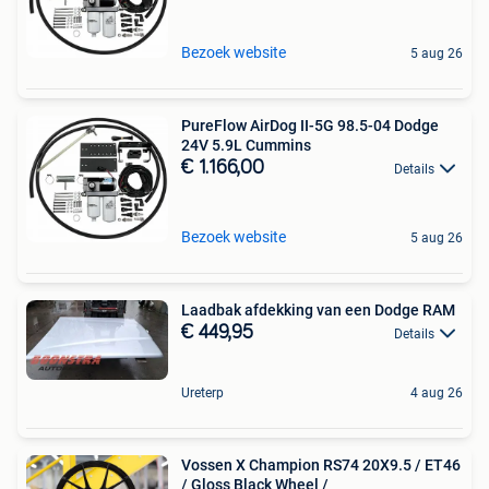
Bezoek website
5 aug 26
PureFlow AirDog II-5G 98.5-04 Dodge
24V 5.9L Cummins
€ 1.166,00
Details
Bezoek website
5 aug 26
Laadbak afdekking van een Dodge RAM
€ 449,95
Details
Ureterp
4 aug 26
Vossen X Champion RS74 20X9.5 / ET46
/ Gloss Black Wheel /