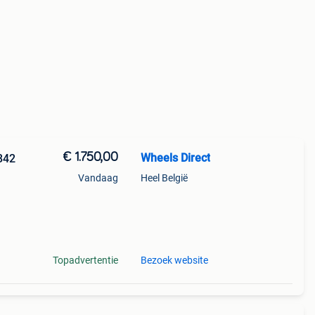
€ 1.750,00
Wheels Direct
842
Vandaag
Heel België
-
Topadvertentie
Bezoek website