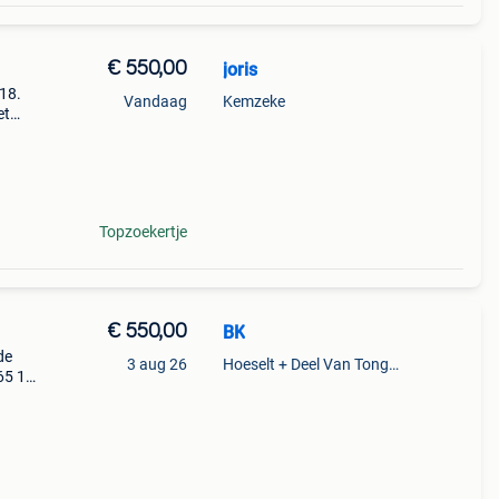
€ 550,00
joris
r18.
Vandaag
Kemzeke
et
Topzoekertje
€ 550,00
BK
de
3 aug 26
Hoeselt + Deel Van Tongeren
65 17