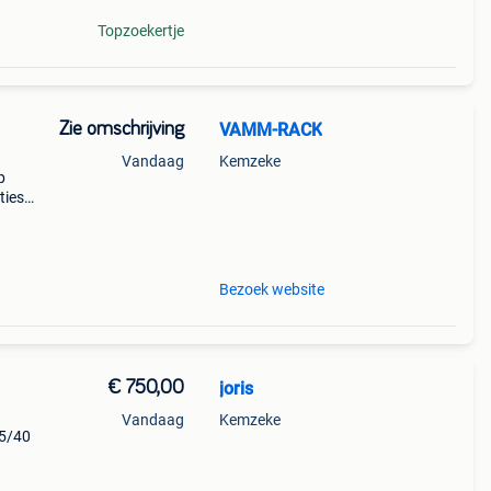
Topzoekertje
Zie omschrijving
VAMM-RACK
Vandaag
Kemzeke
p
ties
jk
 op)
Bezoek website
€ 750,00
joris
Vandaag
Kemzeke
45/40