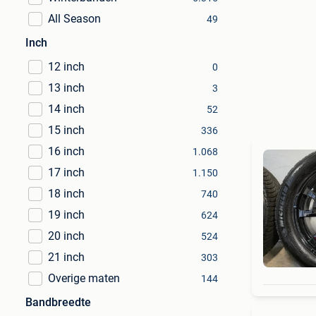
All Season
49
Inch
12 inch
0
13 inch
3
14 inch
52
15 inch
336
16 inch
1.068
17 inch
1.150
18 inch
740
19 inch
624
20 inch
524
21 inch
303
Overige maten
144
Bandbreedte