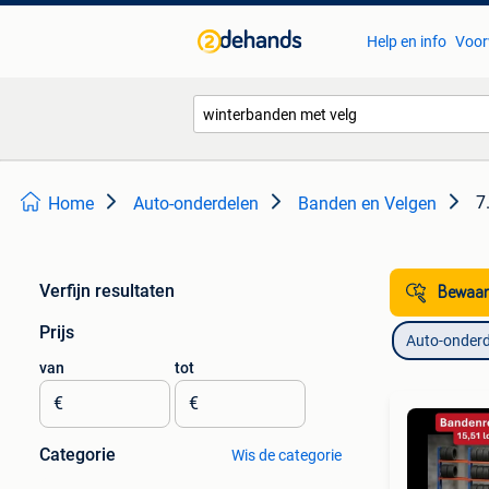
Help en info
Voor
7
Home
Auto-onderdelen
Banden en Velgen
Verfijn resultaten
Bewaar
Prijs
Auto-onderd
van
tot
€
€
Categorie
Wis de categorie