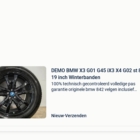
DEMO BMW X3 G01 G45 iX3 X4 G02 st 
19 inch Winterbanden
100% technisch gecontroleerd volledige pas
garantie originele bmw 842 velgen inclusief
originele bmw tpms sensoren (t.w.v. ± €550) a
merk winterbanden direct rijklaar - plug & play
geschikt v
Nieuw
Verzenden