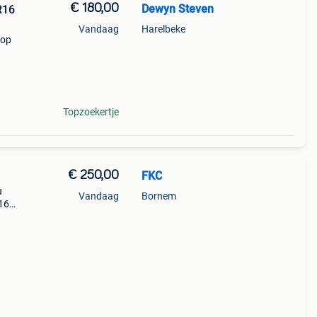
€ 180,00
Dewyn Steven
R16
Vandaag
Harelbeke
 op
Topzoekertje
€ 250,00
FKC
u
Vandaag
Bornem
r16
ede