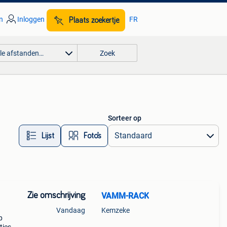
n
Inloggen
FR
Plaats zoekertje
lle afstanden…
Zoek
Sorteer op
Lijst
Foto’s
Zie omschrijving
VAMM-RACK
Vandaag
Kemzeke
p