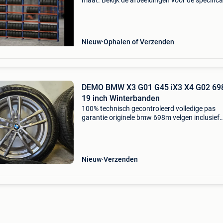
maat. Bekijk de afbeeldingen voor de specifica
of raadpleeg rechtstreeks onze webshop. Beki
ons grote aanbod en bestel direct online (op =
https
Nieuw
Ophalen of Verzenden
DEMO BMW X3 G01 G45 iX3 X4 G02 6
19 inch Winterbanden
100% technisch gecontroleerd volledige pas
garantie originele bmw 698m velgen inclusief
originele bmw tpms sensoren (t.w.v. ± €550)
michelin pilot alpin 5 winterbanden met bmw *
stermarkering dir
Nieuw
Verzenden