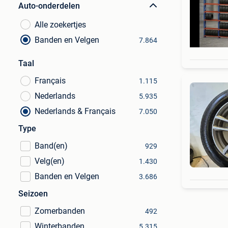
Auto-onderdelen
Alle zoekertjes
Banden en Velgen
7.864
Taal
Français
1.115
Nederlands
5.935
Nederlands & Français
7.050
Type
Band(en)
929
Velg(en)
1.430
Banden en Velgen
3.686
Seizoen
Zomerbanden
492
Winterbanden
5.315