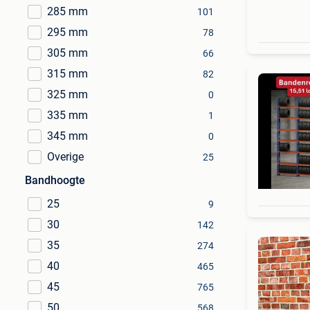
285 mm
101
295 mm
78
305 mm
66
315 mm
82
325 mm
0
335 mm
1
345 mm
0
Overige
25
Bandhoogte
25
9
30
142
35
274
40
465
45
765
50
568