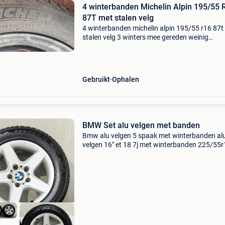
4 winterbanden Michelin Alpin 195/55 
87T met stalen velg
4 winterbanden michelin alpin 195/55 r16 87t
stalen velg 3 winters mee gereden weinig
kilometers mee gereden kan tegen vergoeding
geleverd worden
Gebruikt
Ophalen
BMW Set alu velgen met banden
Bmw alu velgen 5 spaak met winterbanden al
velgen 16" et 18 7j met winterbanden 225/55
95h continental contiwinter contact banden
hebben 5 mm profiel alu velgen zijn in zeer go
staat, niet