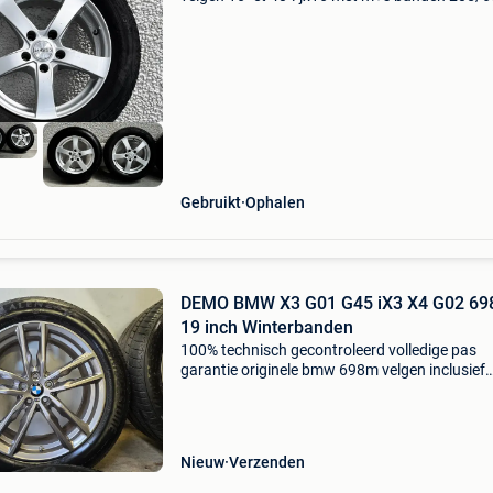
michelin banden hebben 5 mm profiel alu velg
zijn in zeer goede staat, niet krom zijn mooi re
deze
Gebruikt
Ophalen
DEMO BMW X3 G01 G45 iX3 X4 G02 6
19 inch Winterbanden
100% technisch gecontroleerd volledige pas
garantie originele bmw 698m velgen inclusief
originele bmw tpms sensoren (t.w.v. ± €550)
michelin pilot alpin 5 winterbanden met bmw *
stermarkering dir
Nieuw
Verzenden