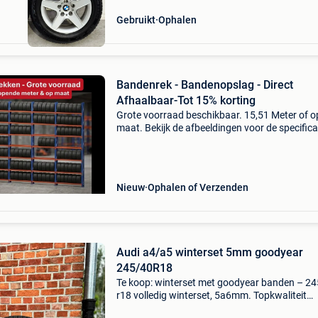
Gebruikt
Ophalen
Bandenrek - Bandenopslag - Direct
Afhaalbaar-Tot 15% korting
Grote voorraad beschikbaar. 15,51 Meter of o
maat. Bekijk de afbeeldingen voor de specifica
of raadpleeg rechtstreeks onze webshop. Beki
ons grote aanbod en bestel direct online (op =
https
Nieuw
Ophalen of Verzenden
Audi a4/a5 winterset 5mm goodyear
245/40R18
Te koop: winterset met goodyear banden – 2
r18 volledig winterset, 5a6mm. Topkwaliteit
continental winterbanden op stijlvolle velgen.