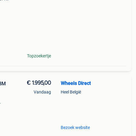
en
cht
Topzoekertje
€ 1.995,00
Wheels Direct
98M
Vandaag
Heel België
Bezoek website