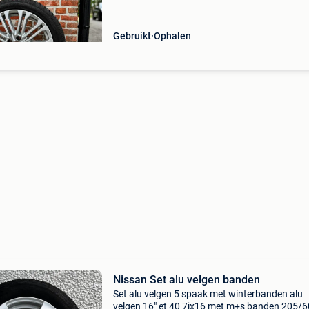
Bandenmaat: 245/40 r18 vraagprijs: €750
Gebruikt
Ophalen
Nissan Set alu velgen banden
Set alu velgen 5 spaak met winterbanden alu
velgen 16" et 40 7jx16 met m+s banden 205/