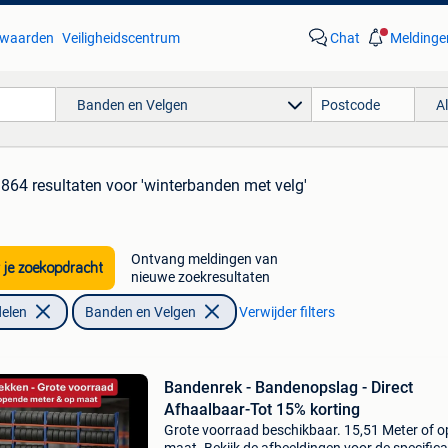
waarden
Veiligheidscentrum
Chat
Meldinge
Banden en Velgen
A
.864 resultaten
voor 'winterbanden met velg'
Ontvang meldingen van
 je zoekopdracht
nieuwe zoekresultaten
elen
Banden en Velgen
Verwijder filters
Bandenrek - Bandenopslag - Direct
Afhaalbaar-Tot 15% korting
Grote voorraad beschikbaar. 15,51 Meter of o