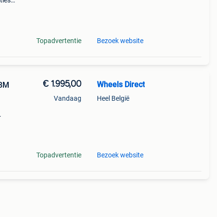
ties
jk
 op)
Topadvertentie
Bezoek website
€ 1.995,00
Wheels Direct
98M
Vandaag
Heel België
Topadvertentie
Bezoek website