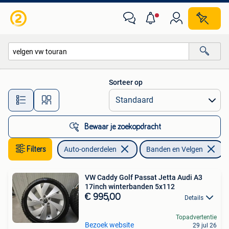
Banden en Velgen
Sorteer op
Alle afstanden…
Bewaar je zoekopdracht
Filters
Auto-onderdelen
Banden en Velgen
V
VW Caddy Golf Passat Jetta Audi A3
17inch winterbanden 5x112
€ 995,00
Details
Topadvertentie
Bezoek website
29 jul 26