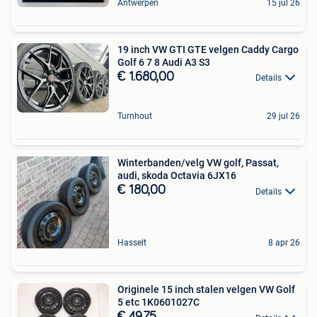
Antwerpen
15 jul 26
19 inch VW GTI GTE velgen Caddy Cargo
Golf 6 7 8 Audi A3 S3
€ 1.680,00
Details
Turnhout
29 jul 26
Winterbanden/velg VW golf, Passat,
audi, skoda Octavia 6JX16
€ 180,00
Details
Hasselt
8 apr 26
Originele 15 inch stalen velgen VW Golf
5 etc 1K0601027C