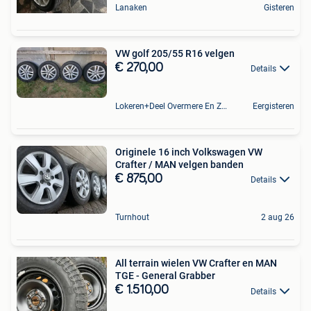
Lanaken
Gisteren
VW golf 205/55 R16 velgen
€ 270,00
Details
Lokeren+Deel Overmere En Zele
Eergisteren
Originele 16 inch Volkswagen VW
Crafter / MAN velgen banden
€ 875,00
Details
Turnhout
2 aug 26
All terrain wielen VW Crafter en MAN
TGE - General Grabber
€ 1.510,00
Details