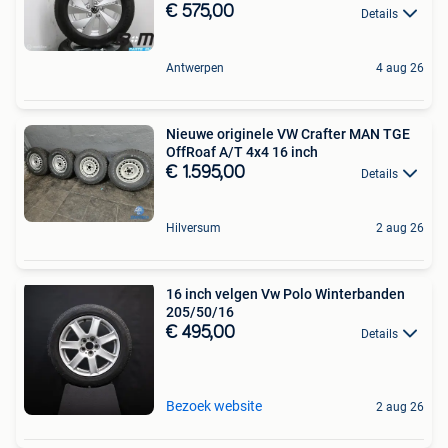
€ 575,00
Details
Antwerpen
4 aug 26
Nieuwe originele VW Crafter MAN TGE
OffRoaf A/T 4x4 16 inch
€ 1.595,00
Details
Hilversum
2 aug 26
16 inch velgen Vw Polo Winterbanden
205/50/16
€ 495,00
Details
Bezoek website
2 aug 26