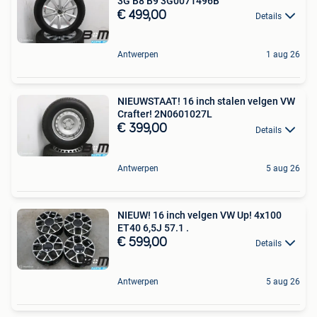
3G B8 B9 3G0071496B
€ 499,00
Details
Antwerpen
1 aug 26
NIEUWSTAAT! 16 inch stalen velgen VW
Crafter! 2N0601027L
€ 399,00
Details
Antwerpen
5 aug 26
NIEUW! 16 inch velgen VW Up! 4x100
ET40 6,5J 57.1 .
€ 599,00
Details
Antwerpen
5 aug 26