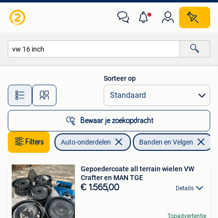
Banden en Velgen
Sorteer op
Alle afstanden…
Bewaar je zoekopdracht
Filters
Auto-onderdelen
Banden en Velgen
V
Gepoedercoate all terrain wielen VW
Crafter en MAN TGE
€ 1.565,00
Details
Topadvertentie