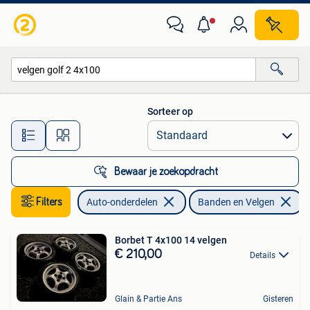
Banden en Velgen
Sorteer op
Alle afstanden…
Bewaar je zoekopdracht
Filters
Auto-onderdelen
Banden en Velgen
V
Borbet T 4x100 14 velgen
€ 210,00
Details
Glain & Partie Ans
Gisteren