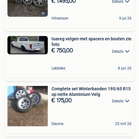
€ 1.495,00
Details
Hilversum
9 jul 26
tuareg velgen met spacers en bouten zie
foto
€ 750,00
Details
Lebbeke
8 jun 26
Complete set Winterbanden 195/65 R15
op nette Aluminium Velg
€ 175,00
Details
Deurne
25 mrt 26