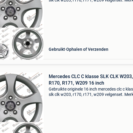
slk clk w203, r170, r171, w209 velgenset. Merk
mercedes origineel type: clc c klasse slk clk (w
r170, r171, w209) model velg: kleur: zilver con
Gebruikt
Ophalen of Verzenden
Mercedes CLC C klasse SLK CLK W203,
R170, R171, W209 16 inch
Gebruikte originele 16 inch mercedes clc c kla
slk clk w203, r170, r171, w209 velgenset. Merk
mercedes origineel type: clc c klasse slk clk (w
r170, r171, w209) model velg: kleur: zilver con