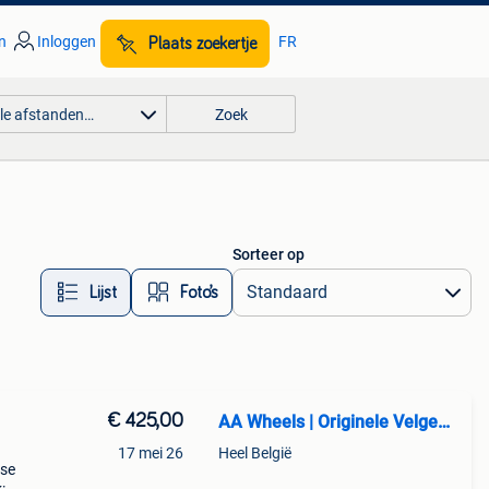
n
Inloggen
FR
Plaats zoekertje
lle afstanden…
Zoek
Sorteer op
Lijst
Foto’s
€ 425,00
AA Wheels | Originele Velgen & Banden
17 mei 26
Heel België
sse