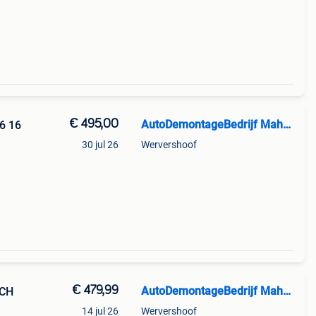
€ 495,00
AutoDemontageBedrijf Mahzud
6 16
30 jul 26
Wervershoof
^^^^^
. Wij
€ 479,99
AutoDemontageBedrijf Mahzud
NCH
14 jul 26
Wervershoof