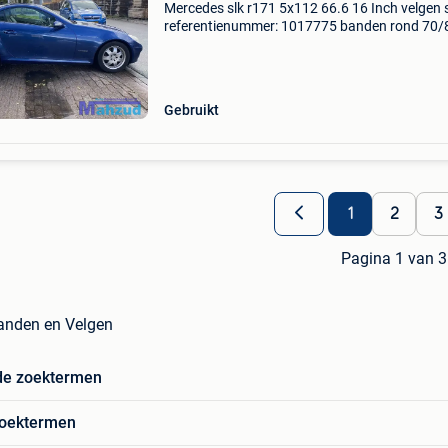
Mercedes slk r171 5x112 66.6 16 Inch velgen 
referentienummer: 1017775 banden rond 70/
procent steekmaat: 5x112 naafdiameter: 66.6
Bandenmaat: 205 55 16 inch extra product
informatie: prijs: &eur
Gebruikt
1
2
3
Pagina 1 van 3
Banden en Velgen
de zoektermen
zoektermen