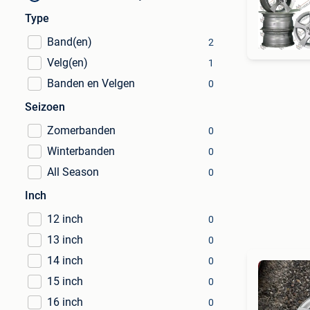
Type
Band(en)
2
Velg(en)
1
Banden en Velgen
0
Seizoen
Zomerbanden
0
Winterbanden
0
All Season
0
Inch
12 inch
0
13 inch
0
14 inch
0
15 inch
0
16 inch
0