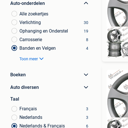
Auto-onderdelen
Alle zoekertjes
Verlichting
30
Ophanging en Onderstel
19
Carrosserie
8
Banden en Velgen
4
Toon meer
Boeken
Auto diversen
Taal
Français
3
Nederlands
3
Nederlands & Français
6