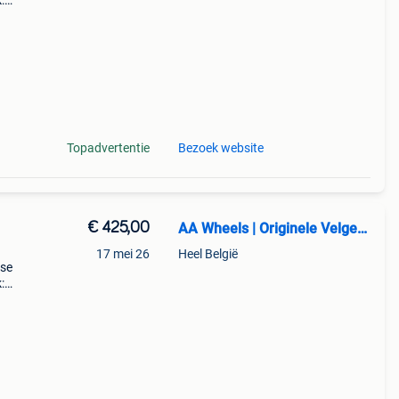
:
203,
di
Topadvertentie
Bezoek website
€ 425,00
AA Wheels | Originele Velgen & Banden
17 mei 26
Heel België
sse
:
203,
di