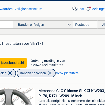
waarden
Veiligheidscentrum
Chat
Meldinge
Banden en Velgen
A
01 resultaten
voor 'slk r171'
Ontvang meldingen van
 je zoekopdracht
nieuwe zoekresultaten
elen
Banden en Velgen
Verwijder filters
Mercedes CLC C klasse SLK CLK W203,
R170, R171, W209 16 inch
Gebruikte originele 16 inch mercedes clc c kla