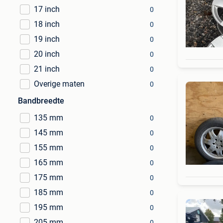
17 inch
0
18 inch
0
19 inch
0
20 inch
0
21 inch
0
Overige maten
0
Bandbreedte
135 mm
0
145 mm
0
155 mm
0
165 mm
0
175 mm
0
185 mm
0
195 mm
0
205 mm
0