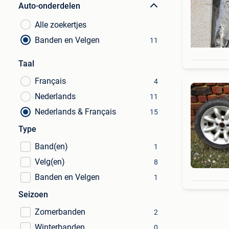
Auto-onderdelen
Alle zoekertjes
Banden en Velgen
11
Taal
Français
4
Nederlands
11
Nederlands & Français
15
Type
Band(en)
1
Velg(en)
8
Banden en Velgen
1
Seizoen
Zomerbanden
2
Winterbanden
0