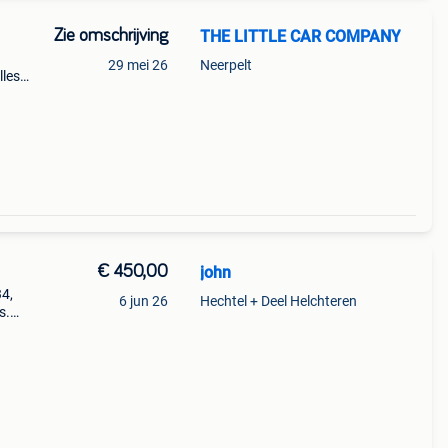
Zie omschrijving
THE LITTLE CAR COMPANY
29 mei 26
Neerpelt
lles
hop
€ 450,00
john
34,
6 jun 26
Hechtel + Deel Helchteren
s.
en. Af
k.