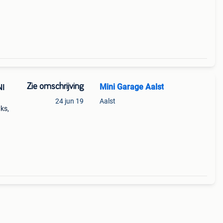
hi
Zie omschrijving
Mini Garage Aalst
NI
24 jun 19
Aalst
ks,
goede
dere