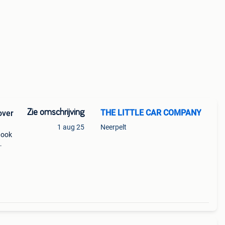
Zie omschrijving
THE LITTLE CAR COMPANY
over
1 aug 25
Neerpelt
 ook
sic
nie