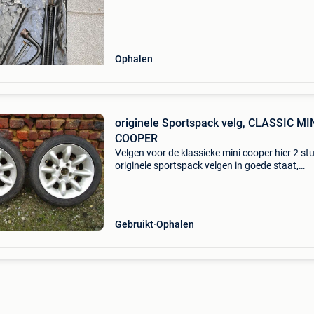
Afkomstig uit laat bouwjaar classic mini. Gesc
Ophalen
originele Sportspack velg, CLASSIC MI
COOPER
Velgen voor de klassieke mini cooper hier 2 stu
originele sportspack velgen in goede staat,
minimale beschadiging beiden met een super 
originele dunlop band erop prijs is per stuk an
velg
Gebruikt
Ophalen