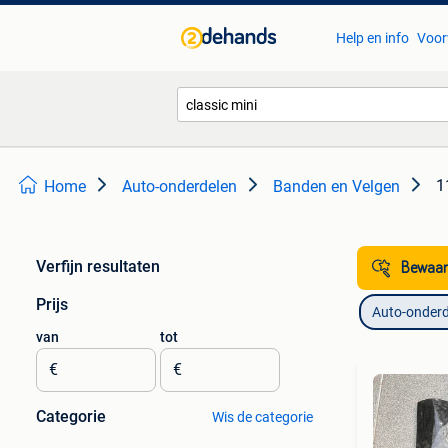
Help en info
Voor
1
Home
Auto-onderdelen
Banden en Velgen
Verfijn resultaten
Bewaar
Prijs
Auto-onderd
van
tot
€
€
Categorie
Wis de categorie