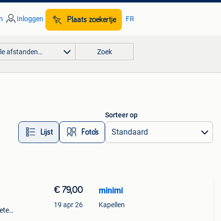
n
Inloggen
FR
Plaats zoekertje
lle afstanden…
Zoek
Sorteer op
Lijst
Foto’s
€ 79,00
minimi
19 apr 26
Kapellen
ete
utel.