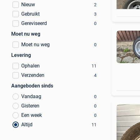
Nieuw
2
Gebruikt
3
Gereviseerd
0
Moet nu weg
Moet nu weg
0
Levering
Ophalen
11
Verzenden
4
Aangeboden sinds
Vandaag
0
Gisteren
0
Een week
0
Altijd
11