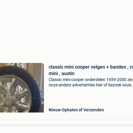
classic mini cooper velgen + banden , r
mini , austin
Classic mini cooper onderdelen 1959-2000 zie
onze andere advertenties hier of bezoek onze
website / webshop gewoon "alles voor de clas
mini cooper" staat een onderdeel wat u zoekt 
Nieuw
Ophalen of Verzenden