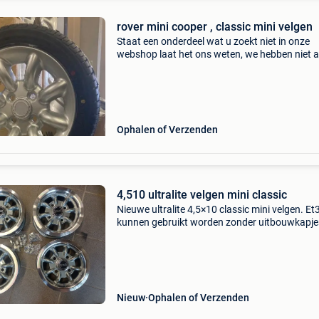
rover mini cooper , classic mini velgen
Staat een onderdeel wat u zoekt niet in onze
webshop laat het ons weten, we hebben niet a
in onze webshop staan. Kijk ook eens bij onze
andere advertenties of kijk eens in onze webs
classic min
Ophalen of Verzenden
4,510 ultralite velgen mini classic
Nieuwe ultralite 4,5×10 classic mini velgen. Et
kunnen gebruikt worden zonder uitbouwkapje
Komt met centerkapjes, wielmoeren en ventiel
te halen in hechtel-eksel of verzending mogelij
Nieuw
Ophalen of Verzenden