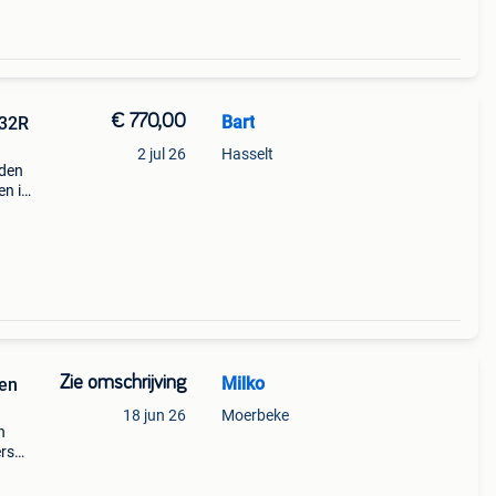
€ 770,00
Bart
032R
2 jul 26
Hasselt
nden
en is
nder
Zie omschrijving
Milko
 en
18 jun 26
Moerbeke
n
ers
 17