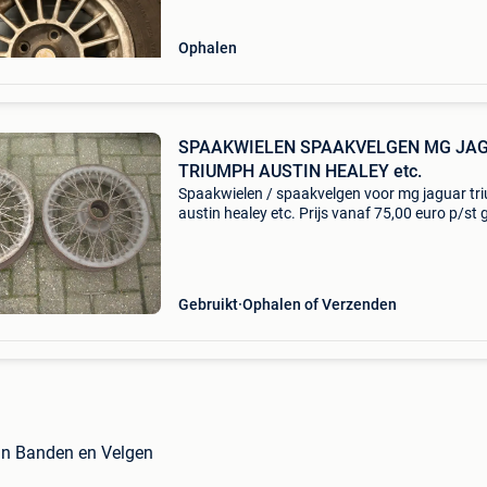
Ophalen
SPAAKWIELEN SPAAKVELGEN MG JA
TRIUMPH AUSTIN HEALEY etc.
Spaakwielen / spaakvelgen voor mg jaguar tr
austin healey etc. Prijs vanaf 75,00 euro p/st 
verzendkosten op uw onderdelen bestelling gr
levering tot 25kg* over 3000 square metres of
Gebruikt
Ophalen of Verzenden
 in Banden en Velgen