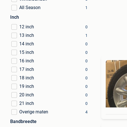
All Season
1
Inch
12 inch
0
13 inch
1
14 inch
0
15 inch
0
16 inch
0
17 inch
0
18 inch
0
19 inch
0
20 inch
0
21 inch
0
Overige maten
4
Bandbreedte