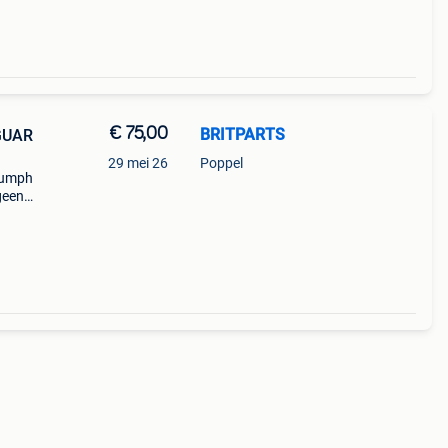
€ 75,00
BRITPARTS
GUAR
29 mei 26
Poppel
iumph
geen
atis
 stoc