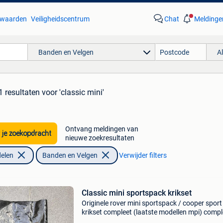
waarden
Veiligheidscentrum
Chat
Meldinge
Banden en Velgen
A
1 resultaten
voor 'classic mini'
Ontvang meldingen van
 je zoekopdracht
nieuwe zoekresultaten
elen
Banden en Velgen
Verwijder filters
Classic mini sportspack krikset
Originele rover mini sportspack / cooper sport
krikset compleet (laatste modellen mpi) compl
originele set met tas, schroefkrik, slinger en sle