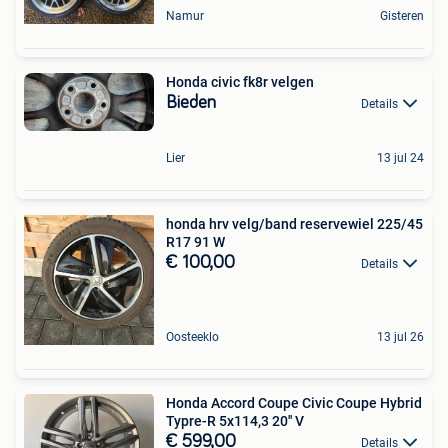
Namur
Gisteren
Honda civic fk8r velgen
Bieden
Details
Lier
13 jul 24
honda hrv velg/band reservewiel 225/45
R17 91 W
€ 100,00
Details
Oosteeklo
13 jul 26
Honda Accord Coupe Civic Coupe Hybrid
Typre-R 5x114,3 20'' V
€ 599,00
Details