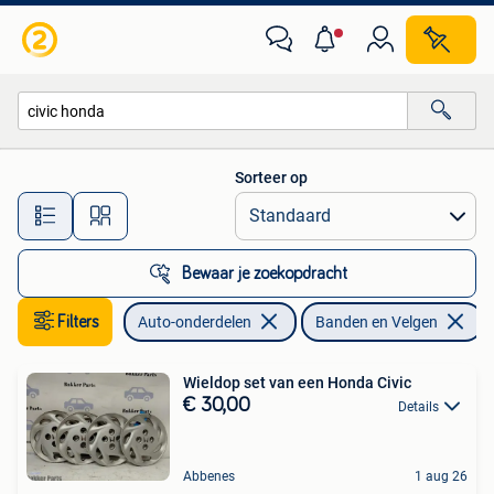
Banden en Velgen
Sorteer op
Alle afstanden…
Bewaar je zoekopdracht
Filters
Auto-onderdelen
Banden en Velgen
V
Wieldop set van een Honda Civic
€ 30,00
Details
Abbenes
1 aug 26