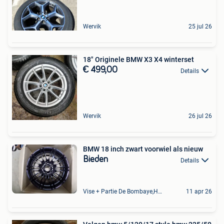
Wervik
25 jul 26
18" Originele BMW X3 X4 winterset
€ 499,00
Details
Wervik
26 jul 26
BMW 18 inch zwart voorwiel als nieuw
Bieden
Details
Vise + Partie De Bombaye,Hac- Court, Hermalle-Ss-Argenteau
11 apr 26