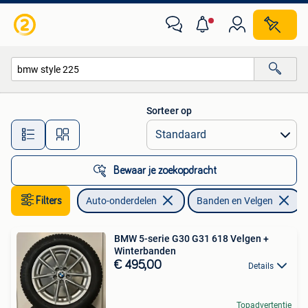
Banden en Velgen
Sorteer op
Alle afstanden…
Bewaar je zoekopdracht
Filters
Auto-onderdelen
Banden en Velgen
V
BMW 5-serie G30 G31 618 Velgen +
Winterbanden
€ 495,00
Details
Topadvertentie