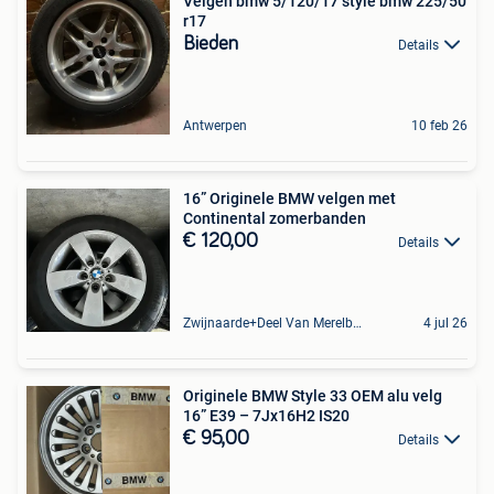
Velgen bmw 5/120/17 style bmw 225/50
r17
Bieden
Details
Antwerpen
10 feb 26
16” Originele BMW velgen met
Continental zomerbanden
€ 120,00
Details
Zwijnaarde+Deel Van Merelbeke
4 jul 26
Originele BMW Style 33 OEM alu velg
16” E39 – 7Jx16H2 IS20
€ 95,00
Details