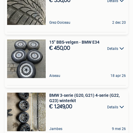
€ 350,00
Details
Grez-Doiceau
2 dec 20
15" BBS-velgen - BMW E34
€ 450,00
Details
Aiseau
18 apr 26
BMW 3-serie (G20, G21) 4-serie (G22,
G23) winterkit
€ 1.249,00
Details
Jambes
9 mei 26