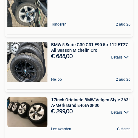
Tongeren
2 aug 26
BMW 5 Serie G30 G31 F90 5 x 112 ET27
All Season Michelin Cro
€ 688,00
Details
Heiloo
2 aug 26
17inch Originele BMW Velgen Style 363!
A-Merk Band E46E90F30
€ 299,00
Details
Leeuwarden
Gisteren