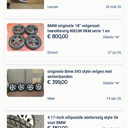
Leuven
26 mei 26
BMW originele 18" velgenset
tweekleurig NIEUW 0KM serie 1 en
€ 800,00
Details
Dinant
27 jul 26
originele Bmw 393 style velgen met
winterbanden
€ 399,00
Details
Meer
14 apr 26
4 17-inch ellipsoïde wintervelg style 56
voor BMW