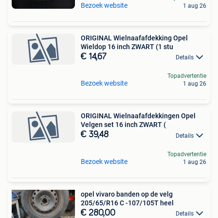
Bezoek website
1 aug 26
ORIGINAL Wielnaafafdekking Opel
Wieldop 16 inch ZWART (1 stu
€ 14,67
Details
Topadvertentie
Bezoek website
1 aug 26
ORIGINAL Wielnaafafdekkingen Opel
Velgen set 16 inch ZWART (
€ 39,48
Details
Topadvertentie
Bezoek website
1 aug 26
opel vivaro banden op de velg
205/65/R16 C -107/105T heel
€ 280,00
Details