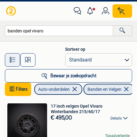
Banden en Velgen
Sorteer op
Alle afstanden…
Bewaar je zoekopdracht
Filters
Auto-onderdelen
Banden en Velgen
V
17 inch velgen Opel Vivaro
Winterbanden 215/60/17
€ 495,00
Details
Topadvertentie