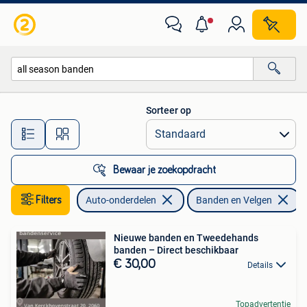
Banden en Velgen
Sorteer op
Alle afstanden…
Bewaar je zoekopdracht
Filters
Auto-onderdelen
Banden en Velgen
V
Nieuwe banden en Tweedehands
banden – Direct beschikbaar
€ 30,00
Details
Topadvertentie