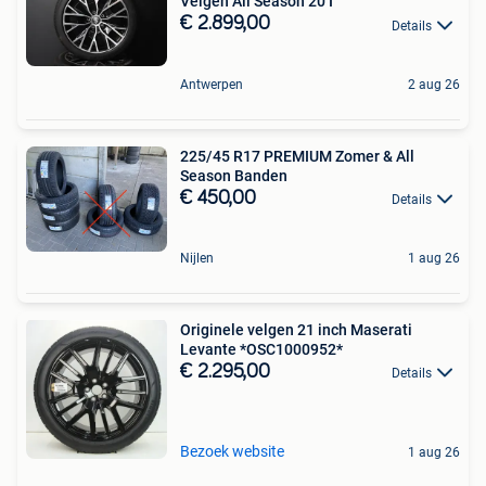
Velgen All Season 20 I
€ 2.899,00
Details
Antwerpen
2 aug 26
225/45 R17 PREMIUM Zomer & All
Season Banden
€ 450,00
Details
Nijlen
1 aug 26
Originele velgen 21 inch Maserati
Levante *OSC1000952*
€ 2.295,00
Details
Bezoek website
1 aug 26