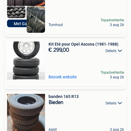
Topadvertentie
Met Garantie
Turnhout
3 aug 26
Kit Eté pour Opel Ascona (1981-1988)
€ 299,00
Details
Topadvertentie
Bezoek website
3 aug 26
banden 165 R13
Bieden
Details
Aalst
3 aug 26