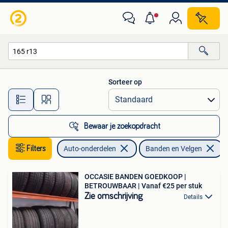
Banden en Velgen
Sorteer op
Alle afstanden…
Bewaar je zoekopdracht
Filters
Auto-onderdelen
Banden en Velgen
V
OCCASIE BANDEN GOEDKOOP |
BETROUWBAAR | Vanaf €25 per stuk
Zie omschrijving
Details