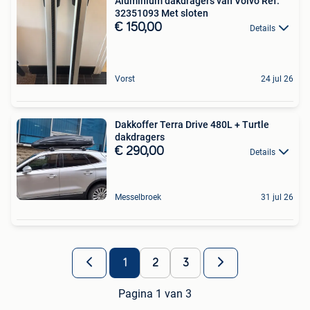
Aluminium dakdragers van Volvo Ref.
32351093 Met sloten
€ 150,00
Details
Vorst
24 jul 26
Dakkoffer Terra Drive 480L + Turtle
dakdragers
€ 290,00
Details
Messelbroek
31 jul 26
1
2
3
Pagina 1 van 3