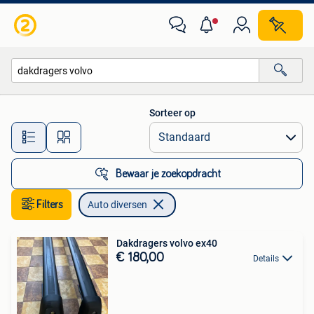
Auto diversen
Sorteer op
Alle afstanden…
Bewaar je zoekopdracht
Filters
Auto diversen
Dakdragers volvo ex40
€ 180,00
Details