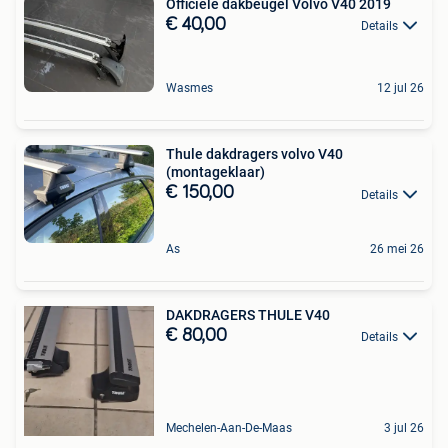
Officiële dakbeugel Volvo V40 2019
€ 40,00
Details
Wasmes
12 jul 26
Thule dakdragers volvo V40
(montageklaar)
€ 150,00
Details
As
26 mei 26
DAKDRAGERS THULE V40
€ 80,00
Details
Mechelen-Aan-De-Maas
3 jul 26