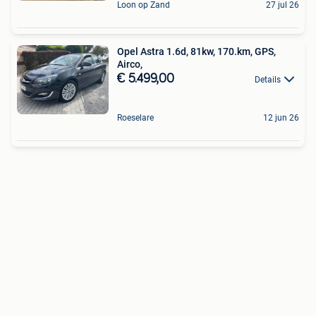
Loon op Zand
27 jul 26
Opel Astra 1.6d, 81kw, 170.km, GPS,
Airco,
€ 5.499,00
Details
Roeselare
12 jun 26