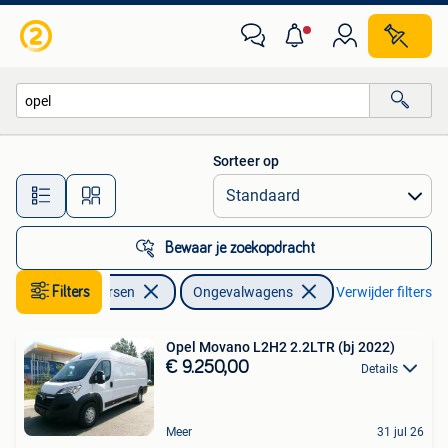
Ongevalwagen
Sorteer op
Alle afstanden…
Bewaar je zoekopdracht
Auto diversen
Filters
Ongevalwagens
Verwijder filters
Opel Movano L2H2 2.2LTR (bj 2022)
€ 9.250,00
Details
Meer
31 jul 26