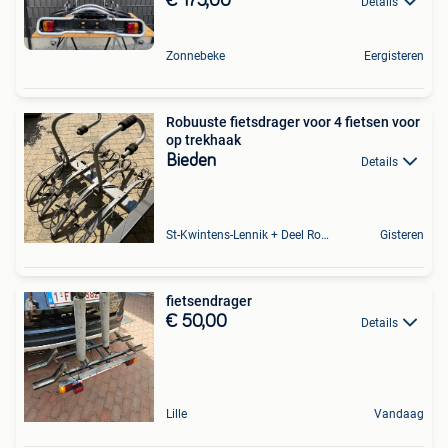
€ 175,00
Details
Zonnebeke
Eergisteren
Robuuste fietsdrager voor 4 fietsen voor
op trekhaak
Bieden
Details
St-Kwintens-Lennik + Deel Roosdaal
Gisteren
fietsendrager
€ 50,00
Details
Lille
Vandaag