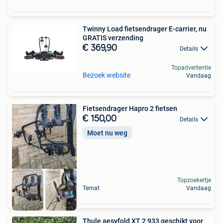
Twinny Load fietsendrager E-carrier, nu
GRATIS verzending
€ 369,90
Details
Topadvertentie
Bezoek website
Vandaag
Fietsendrager Hapro 2 fietsen
€ 150,00
Details
Moet nu weg
Topzoekertje
Ternat
Vandaag
Thule aesyfold XT 2 933 geschikt voor