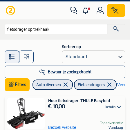
Fietsendragers
Sorteer op
Alle afstanden…
Bewaar je zoekopdracht
Filters
Auto diversen
Fietsendragers
Verwijd
Huur fietsdrager: THULE Easyfold
€ 10,00
Details
Topadvertentie
Bezoek website
Vandaag