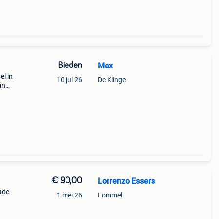
Bieden
Max
el in
10 jul 26
De Klinge
in
.
€ 90,00
Lorrenzo Essers
ade
1 mei 26
Lommel