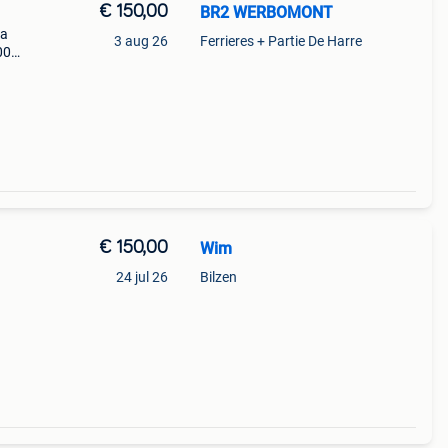
€ 150,00
BR2 WERBOMONT
la
3 aug 26
Ferrieres + Partie De Harre
00
0 €
2 sr
€ 150,00
Wim
24 jul 26
Bilzen
cte,
nvloed