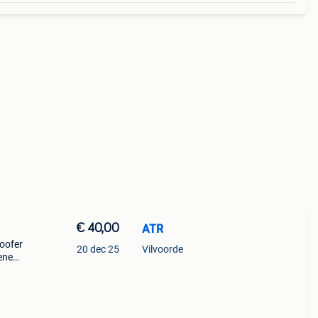
€ 40,00
ATR
oofer
20 dec 25
Vilvoorde
ienen