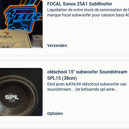
FOCAL Sonos 25A1 SubWoofer
Liquidation de notre stock de sonorisation de 
marque focal subwoofer pour caisson bass 4
watts 25cm prix de magasin 239 €, promo 15
avec matériel neuf facturé. Disponible chez br
Verzenden
oldschool 15" subwoofer Soundstream
SPL15 (38cm)
Eind jaren &#39;90 oldschool subwoofer van
soundstream... De befaamde spl serie
soundstream spl15 15" 38cm speelt nog perfe
zeer kleine krasje optisch ( heeft totaal geen i
op werki
Ophalen