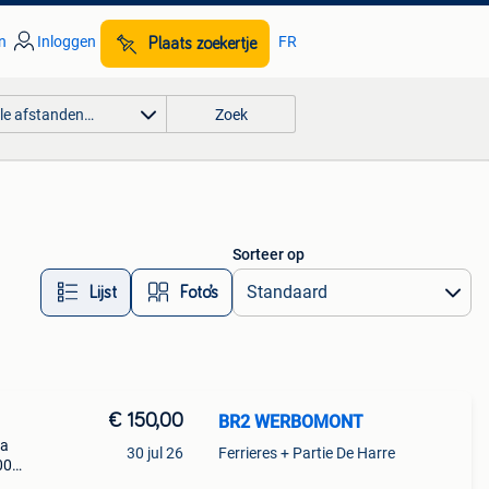
n
Inloggen
FR
Plaats zoekertje
lle afstanden…
Zoek
Sorteer op
Lijst
Foto’s
€ 150,00
BR2 WERBOMONT
la
30 jul 26
Ferrieres + Partie De Harre
00
0 €