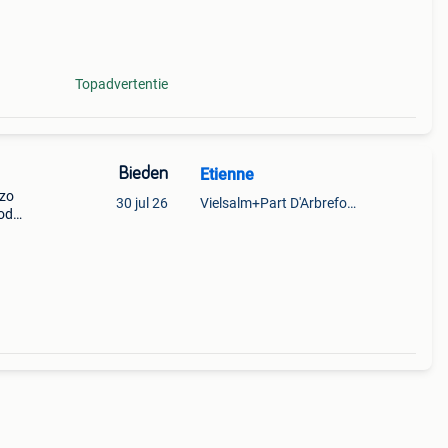
2 sr
Topadvertentie
Bieden
Etienne
 zo
30 jul 26
Vielsalm+Part D'Arbrefontaine
bod