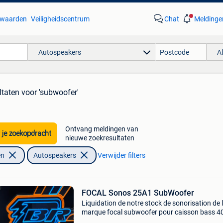
waarden
Veiligheidscentrum
Chat
Meldinge
Autospeakers
A
ltaten
voor 'subwoofer'
Ontvang meldingen van
 je zoekopdracht
nieuwe zoekresultaten
en
Autospeakers
Verwijder filters
FOCAL Sonos 25A1 SubWoofer
Liquidation de notre stock de sonorisation de 
marque focal subwoofer pour caisson bass 4
watts 25cm prix de magasin 239 €, promo 15