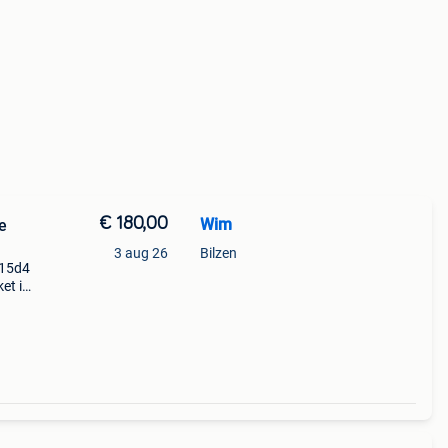
€ 180,00
Wim
e
3 aug 26
Bilzen
115d4
et is
 voor