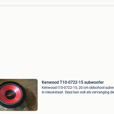
Kenwood T10-0722-15 subwoofer
Kenwood t10-0722-15, 20 cm oldschool subw
in nieuwstaat. Deze kan ook als vervanging d
voor de kenwood ksc-bp210 baskist.