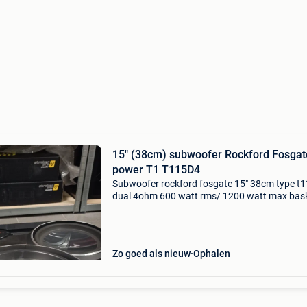
15" (38cm) subwoofer Rockford Fosgat
power T1 T115D4
Subwoofer rockford fosgate 15" 38cm type t
dual 4ohm 600 watt rms/ 1200 watt max bask
mooi wit gelakt in perfect werkende staat
nieuwprijs bedroeg rond 550 euro mag nu weg
180 euro
Zo goed als nieuw
Ophalen