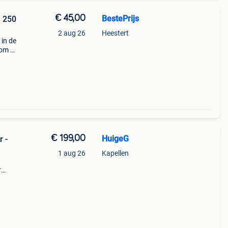
€ 45,00
BestePrijs
 250
2 aug 26
Heestert
 in de
 om al
 een
€ 199,00
HuigeG
 -
1 aug 26
Kapellen
r
euwe
udio