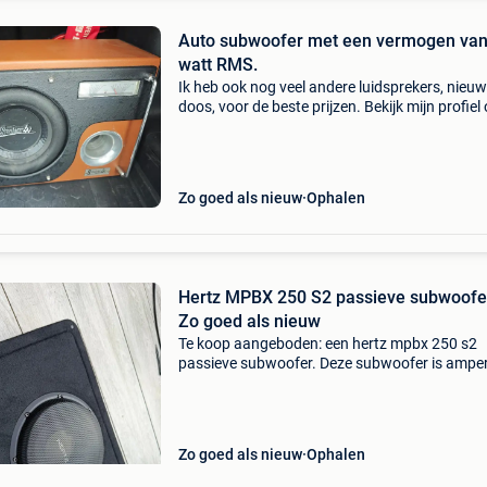
Auto subwoofer met een vermogen van
watt RMS.
Ik heb ook nog veel andere luidsprekers, nieuw
doos, voor de beste prijzen. Bekijk mijn profiel
mijn advertenties te zien. Auto subwoofer met
vermogen van 250 watt rms, een impedantie
Zo goed als nieuw
Ophalen
Hertz MPBX 250 S2 passieve subwoofer
Zo goed als nieuw
Te koop aangeboden: een hertz mpbx 250 s2
passieve subwoofer. Deze subwoofer is ampe
gebruikt en verkeert daarom in zo goed als ni
staat. Ideaal voor het upgraden van uw car a
systeem. Liefst
Zo goed als nieuw
Ophalen