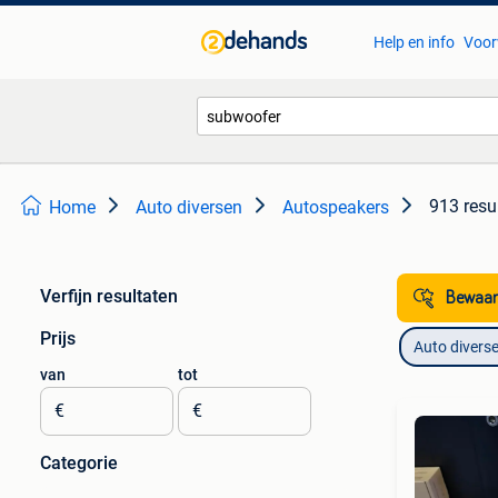
Help en info
Voor
913 resu
Home
Auto diversen
Autospeakers
Verfijn resultaten
Bewaar
Prijs
Auto divers
van
tot
€
€
Categorie