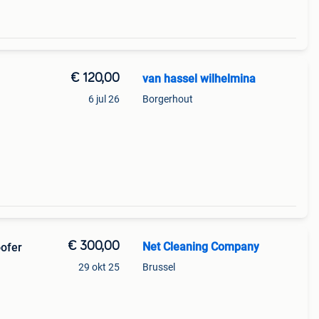
€ 120,00
van hassel wilhelmina
6 jul 26
Borgerhout
€ 300,00
Net Cleaning Company
ofer
29 okt 25
Brussel