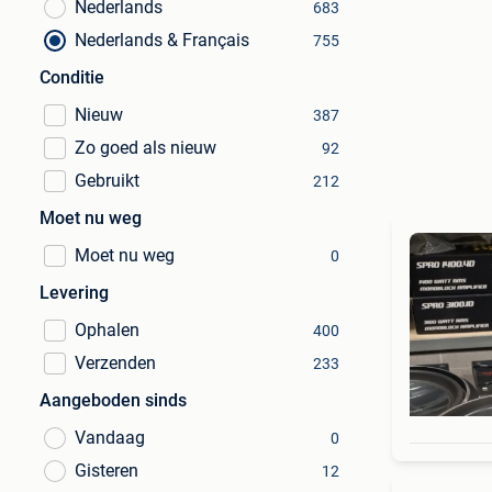
Nederlands
683
Nederlands & Français
755
Conditie
Nieuw
387
Zo goed als nieuw
92
Gebruikt
212
Moet nu weg
Moet nu weg
0
Levering
Ophalen
400
Verzenden
233
Aangeboden sinds
Vandaag
0
Gisteren
12