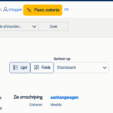
n
Inloggen
FR
Plaats zoekertje
lle afstanden…
Zoek
Sorteer op
Lijst
Foto’s
Zie omschrijving
aanhangwagen
e
Gisteren
Weelde
it