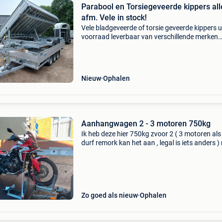
Parabool en Torsiegeveerde kippers all
afm. Vele in stock!
Vele bladgeveerde of torsie geveerde kippers u
voorraad leverbaar van verschillende merken
(anssems, eduard, henra, hulco, saris, syma, !
X 150 1 of 2 asser 300 x 150 2 asser 310 x 16
asser
Nieuw
Ophalen
Aanhangwagen 2 - 3 motoren 750kg
Ik heb deze hier 750kg zvoor 2 ( 3 motoren als 
durf remork kan het aan , legal is iets anders )
gent. Tussen de wielen 1,4m lengte ik denk 3,
totaal. Nieuwe as, van 800kg sportbonden va
Zo goed als nieuw
Ophalen