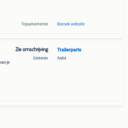
! 250
0 2
Topadvertentie
Bezoek website
Zie omschrijving
Trailerparts
Gisteren
Aalst
van je
gamma