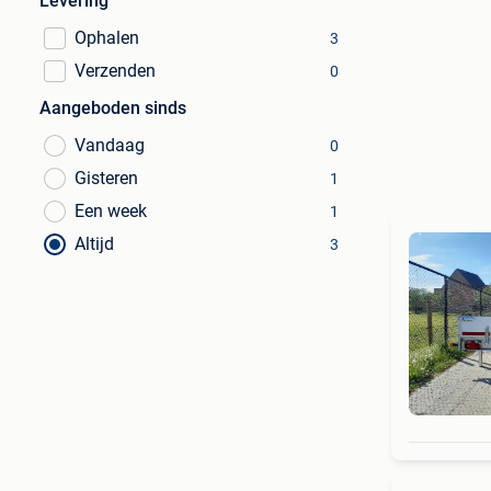
Levering
Ophalen
3
Verzenden
0
Aangeboden sinds
Vandaag
0
Gisteren
1
Een week
1
Altijd
3