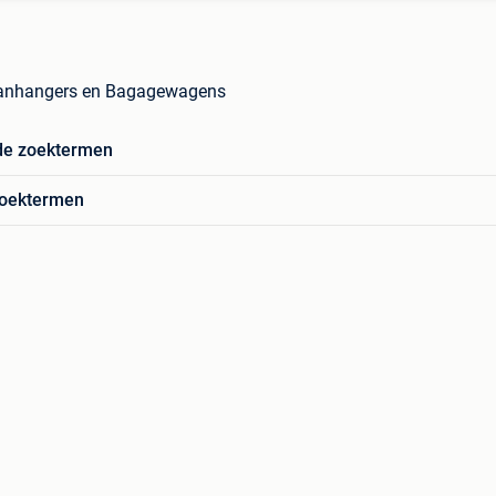
anhangers en Bagagewagens
de zoektermen
zoektermen