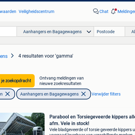
waarden
Veiligheidscentrum
Chat
Meldinge
Aanhangers en Bagagewagens
A
4 resultaten
voor 'gamma'
ens
Ontvang meldingen van
 je zoekopdracht
nieuwe zoekresultaten
en
Aanhangers en Bagagewagens
Verwijder filters
Parabool en Torsiegeveerde kippers all
afm. Vele in stock!
Vele bladgeveerde of torsie geveerde kippers u