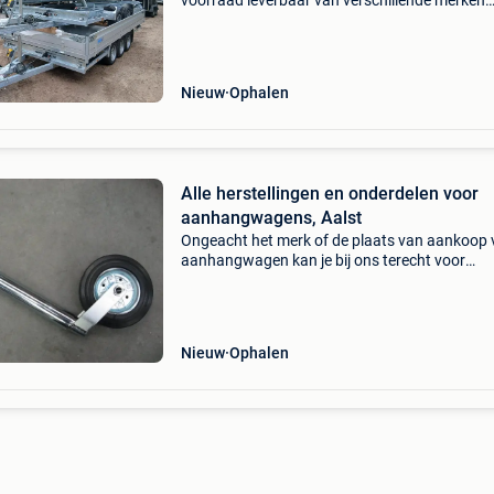
voorraad leverbaar van verschillende merken
(anssems, eduard, henra, hulco, saris, syma, !
X 150 1 of 2 asser 300 x 150 2 asser 310 x 16
asser
Nieuw
Ophalen
Alle herstellingen en onderdelen voor
aanhangwagens, Aalst
Ongeacht het merk of de plaats van aankoop 
aanhangwagen kan je bij ons terecht voor
herstelling van en onderdelen voor je
aanhangwagen. Wij bieden u een zeer ruim 
aanhangwagenonderdelen -
Nieuw
Ophalen