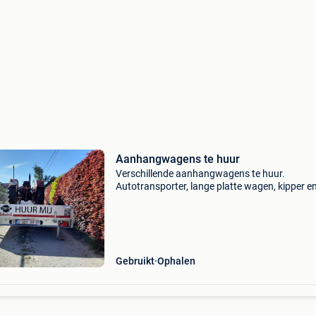
Aanhangwagens te huur
Verschillende aanhangwagens te huur.
Autotransporter, lange platte wagen, kipper e
mobiele compressor zitten in het gamma. Kijk
op de site voor de mogelijkheden en prijzen en
contacteer ons
Gebruikt
Ophalen