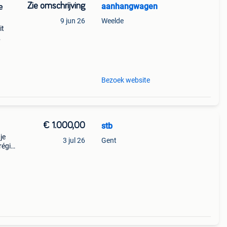
Zie omschrijving
aanhangwagen
e
9 jun 26
Weelde
it
! 250
0 2
Bezoek website
€ 1.000,00
stb
je
3 jul 26
Gent
 régio
2m
n ru