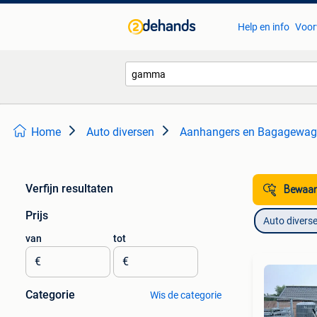
Help en info
Voor
Home
Auto diversen
Aanhangers en Bagagewag
Verfijn resultaten
Bewaar
Prijs
Auto divers
van
tot
€
€
Categorie
Wis de categorie