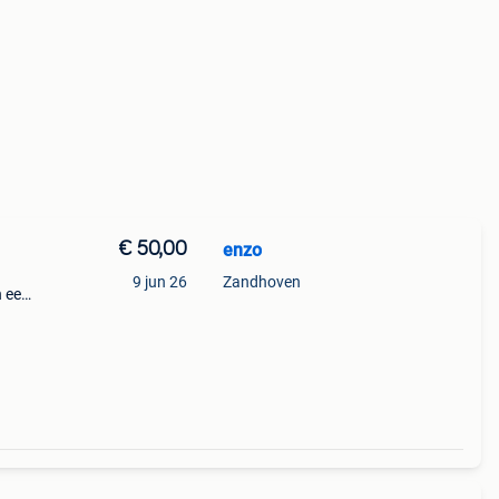
€ 50,00
enzo
9 jun 26
Zandhoven
n een
 even